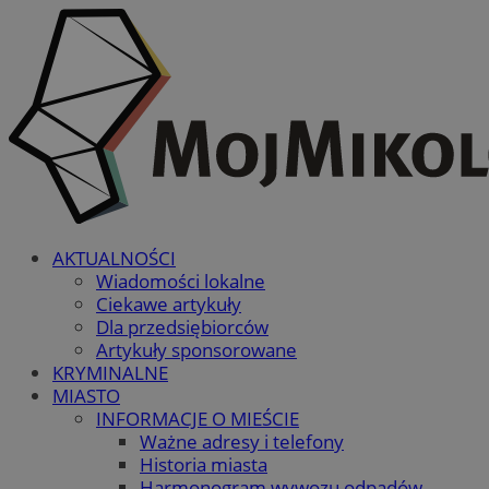
AKTUALNOŚCI
Wiadomości lokalne
Ciekawe artykuły
Dla przedsiębiorców
Artykuły sponsorowane
KRYMINALNE
MIASTO
INFORMACJE O MIEŚCIE
Ważne adresy i telefony
Historia miasta
Harmonogram wywozu odpadów