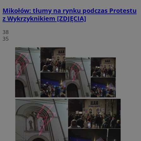
Mikołów: tłumy na rynku podczas Protestu
z Wykrzyknikiem [ZDJĘCIA]
38
35