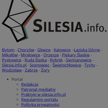
Bytom
-
Chorzów
-
Gliwice
-
Katowice
-
Łaziska Górne
-
Mikołów
-
Mysłowice
-
Orzesze
-
Piekary Śląskie
-
Pyskowice
-
Ruda Śląska
-
Rybnik
-
Siemianowice
-
Silesia.info.pl
-
Sosnowiec
-
Świętochłowice
-
Tychy
-
Wodzisław
-
Zabrze
-
Żory
Portal
Redakcja
Patronat medialny
Praktyki w silesia.info.pl
Regulaminy portalu
Polityka prywatności