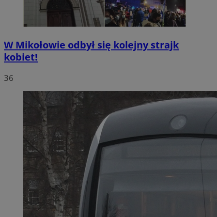
W Mikołowie odbył się kolejny strajk
kobiet!
36