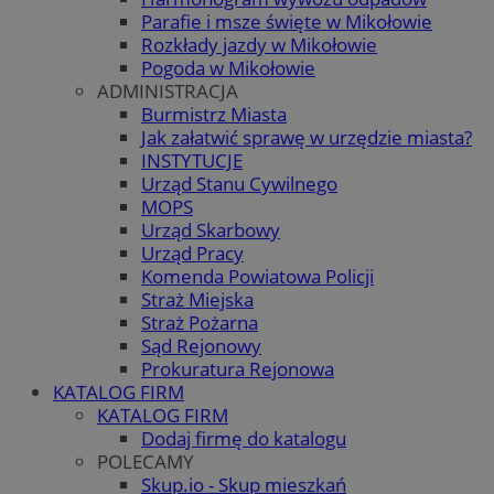
Parafie i msze święte w Mikołowie
Rozkłady jazdy w Mikołowie
Pogoda w Mikołowie
ADMINISTRACJA
Burmistrz Miasta
Jak załatwić sprawę w urzędzie miasta?
INSTYTUCJE
Urząd Stanu Cywilnego
MOPS
Urząd Skarbowy
Urząd Pracy
Komenda Powiatowa Policji
Straż Miejska
Straż Pożarna
Sąd Rejonowy
Prokuratura Rejonowa
KATALOG FIRM
KATALOG FIRM
Dodaj firmę do katalogu
POLECAMY
Skup.io - Skup mieszkań