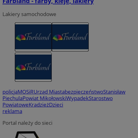
Farbland - farby, kleje, lakiery
Lakiery samochodowe
policja
MOSiR
Urząd Miasta
bezpieczeństwo
Stanisław
Piechula
Powiat Mikołowski
Wypadek
Starostwo
Powiatowe
Kradzież
Dzieci
reklama
Portal należy do sieci