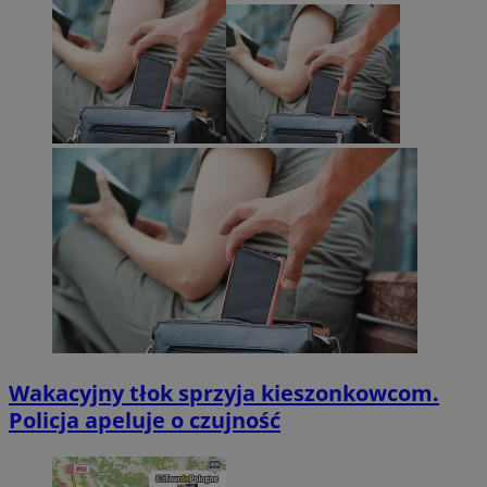
Wakacyjny tłok sprzyja kieszonkowcom.
Policja apeluje o czujność