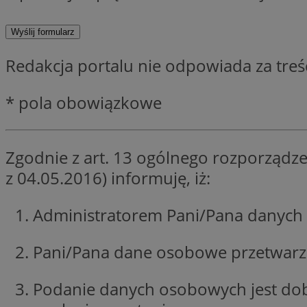
SessID
QeSessID
MvSessID
Redakcja portalu nie odpowiada za tre
CookieScriptConse
* pola obowiązkowe
VISITOR_PRIVACY_
Zgodnie z art. 13 ogólnego rozporządze
z 04.05.2016) informuję, iż:
Administratorem Pani/Pana danych 
Nazwa
Nazwa
Provider
Pani/Pana dane osobowe przetwarzan
Nazwa
_clsk
WMF-
.upload.w
Uniq
YSC
Podanie danych osobowych jest do