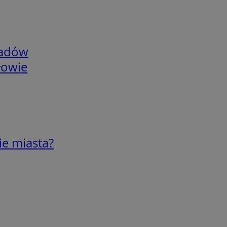
adów
łowie
ie miasta?