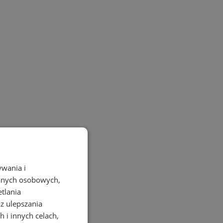
ywania i
danych osobowych,
etlania
az ulepszania
 i innych celach,