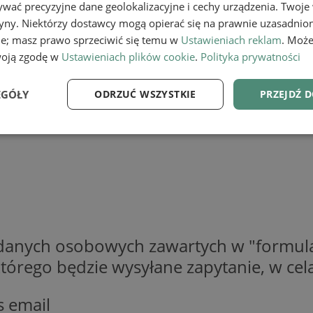
wać precyzyjne dane geolokalizacyjne i cechy urządzenia. Twoje
tryny. Niektórzy dostawcy mogą opierać się na prawnie uzasadnio
ie; masz prawo sprzeciwić się temu w
Ustawieniach reklam
. Może
woją zgodę w
Ustawieniach plików cookie
.
Polityka prywatności
EGÓŁY
ODRZUĆ WSZYSTKIE
PRZEJDŹ 
e
Wydajność
Targetowanie
Fu
Niezbędne
Wydajność
Targetowanie
Funkcjonalność
 danych osobowych zawartych w "formula
o którego będzie wysyłane zapytanie, w c
ie umożliwiają korzystanie z podstawowych funkcji strony internetowej, takich jak log
Bez niezbędnych plików cookie nie można prawidłowo korzystać ze strony internetowe
Provider
/
Okres
s email
Opis
Domena
przechowywania