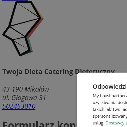
Twoja Dieta Catering Dietetyczny
Odpowiedzia
43-190
Mikołów
ul. Głogowa 31
My i nasi partne
uzyskiwania dost
502453010
takich jak Twój a
spersonalizowanyc
Formularz kontaktowy
usług.
Dostawcy s