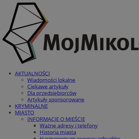
AKTUALNOŚCI
Wiadomości lokalne
Ciekawe artykuły
Dla przedsiębiorców
Artykuły sponsorowane
KRYMINALNE
MIASTO
INFORMACJE O MIEŚCIE
Ważne adresy i telefony
Historia miasta
Harmonogram wywozu odpadów