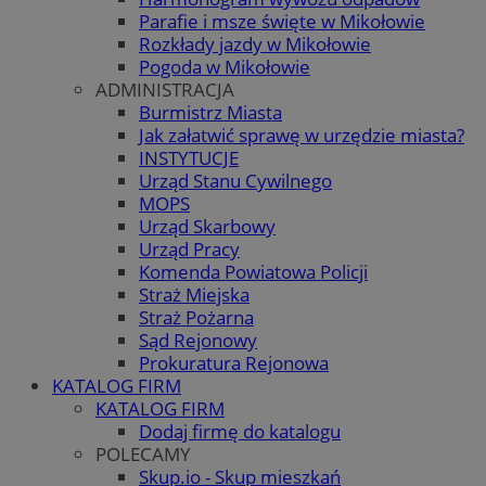
Parafie i msze święte w Mikołowie
Rozkłady jazdy w Mikołowie
Pogoda w Mikołowie
ADMINISTRACJA
Burmistrz Miasta
Jak załatwić sprawę w urzędzie miasta?
INSTYTUCJE
Urząd Stanu Cywilnego
MOPS
Urząd Skarbowy
Urząd Pracy
Komenda Powiatowa Policji
Straż Miejska
Straż Pożarna
Sąd Rejonowy
Prokuratura Rejonowa
KATALOG FIRM
KATALOG FIRM
Dodaj firmę do katalogu
POLECAMY
Skup.io - Skup mieszkań