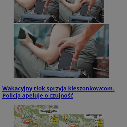
Wakacyjny tłok sprzyja kieszonkowcom.
Policja apeluje o czujność