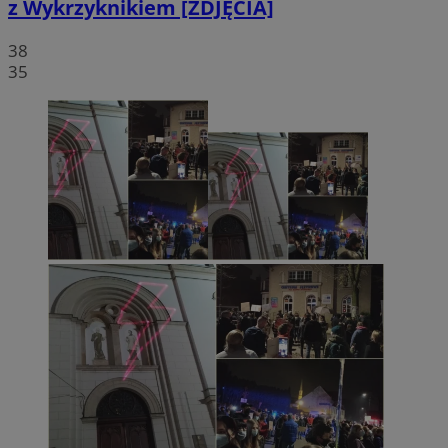
z Wykrzyknikiem [ZDJĘCIA]
38
35