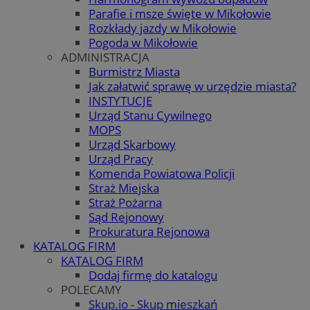
Parafie i msze święte w Mikołowie
Rozkłady jazdy w Mikołowie
Pogoda w Mikołowie
ADMINISTRACJA
Burmistrz Miasta
Jak załatwić sprawę w urzędzie miasta?
INSTYTUCJE
Urząd Stanu Cywilnego
MOPS
Urząd Skarbowy
Urząd Pracy
Komenda Powiatowa Policji
Straż Miejska
Straż Pożarna
Sąd Rejonowy
Prokuratura Rejonowa
KATALOG FIRM
KATALOG FIRM
Dodaj firmę do katalogu
POLECAMY
Skup.io - Skup mieszkań