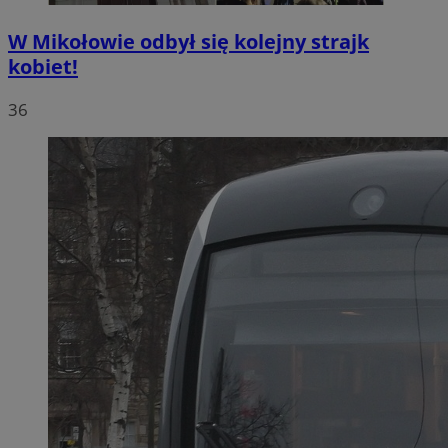
W Mikołowie odbył się kolejny strajk
kobiet!
36