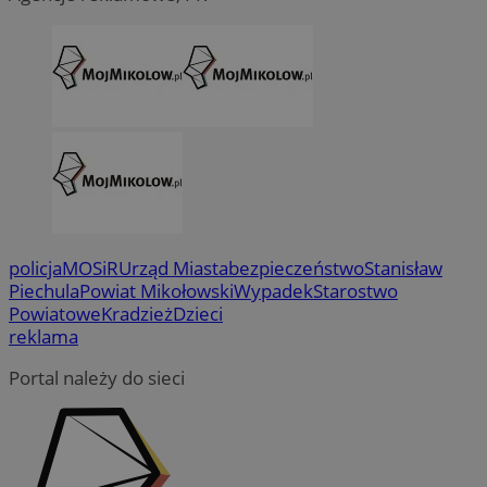
policja
MOSiR
Urząd Miasta
bezpieczeństwo
Stanisław
Piechula
Powiat Mikołowski
Wypadek
Starostwo
Powiatowe
Kradzież
Dzieci
reklama
Portal należy do sieci