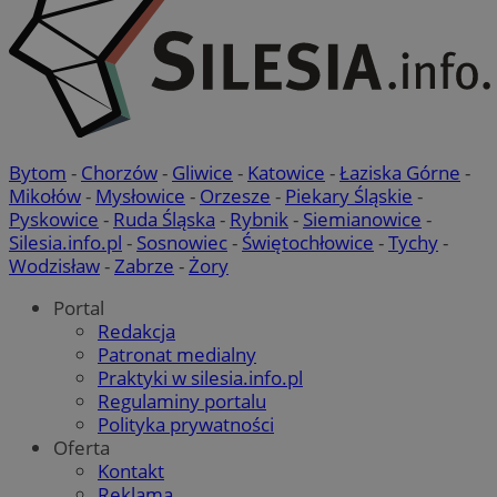
Bytom
-
Chorzów
-
Gliwice
-
Katowice
-
Łaziska Górne
-
Mikołów
-
Mysłowice
-
Orzesze
-
Piekary Śląskie
-
Pyskowice
-
Ruda Śląska
-
Rybnik
-
Siemianowice
-
Silesia.info.pl
-
Sosnowiec
-
Świętochłowice
-
Tychy
-
Wodzisław
-
Zabrze
-
Żory
Portal
Redakcja
Patronat medialny
Praktyki w silesia.info.pl
Regulaminy portalu
Polityka prywatności
Oferta
Kontakt
Reklama