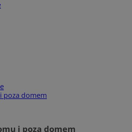
e
ie
 i poza domem
domu i poza domem