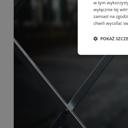
w tym wykorzysty
wyłącznie tej wi
zamiast na zgodz
chwili wycofać s
POKAŻ SZCZ
Niezbędn
Niezbędne pliki cook
zarządzanie kontem. 
Nazwa