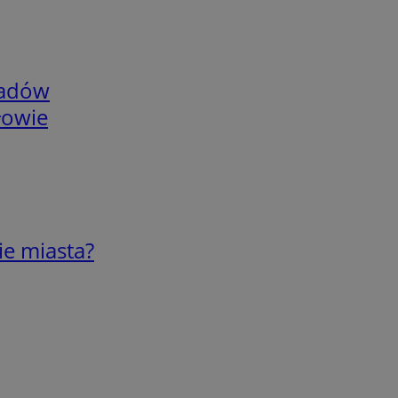
adów
łowie
ie miasta?