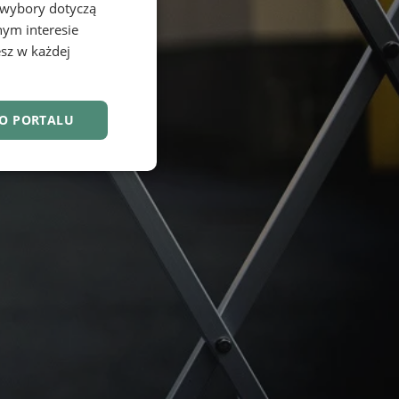
 wybory dotyczą
nym interesie
sz w każdej
DO PORTALU
nkcjonalność
owanie użytkownika i
j.