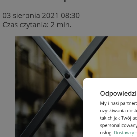
03 sierpnia 2021 08:30
Czas czytania: 2 min.
Odpowiedzia
My i nasi partne
uzyskiwania dost
takich jak Twój a
spersonalizowanyc
usług.
Dostawcy s