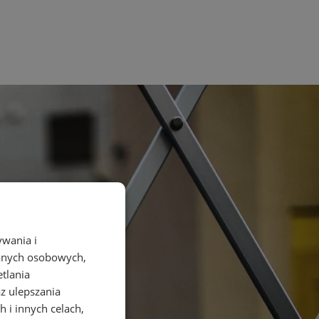
ywania i
danych osobowych,
etlania
az ulepszania
 i innych celach,