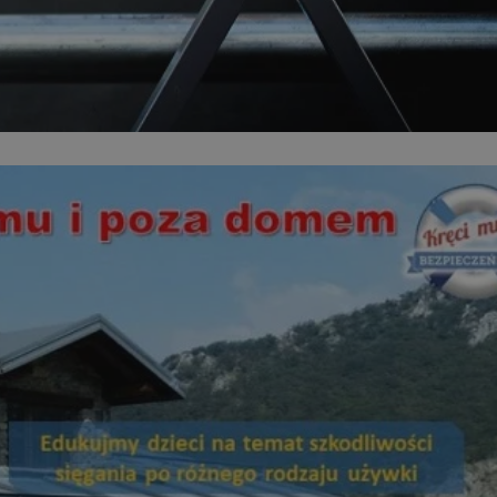
ikator sesji.
ikator sesji.
ikator sesji.
 usługę Cookie-
erencji dotyczących
Jest to konieczne,
 działał poprawnie.
acje o zgodzie
ch dotyczących
itryny. Rejestruje
ści i ustawień
nie w kolejnych
 nie musi ponownie
o zwiększa wygodę i
nych.
unikalnych
est powiązany z
ści multimedialnych
Microsoft Clarity
be w celu śledzenia
n używany do
nformacji o sesji