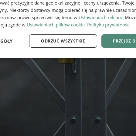
wać precyzyjne dane geolokalizacyjne i cechy urządzenia. Twoje
tryny. Niektórzy dostawcy mogą opierać się na prawnie uzasadnio
ie; masz prawo sprzeciwić się temu w
Ustawieniach reklam
. Może
woją zgodę w
Ustawieniach plików cookie
.
Polityka prywatności
EGÓŁY
ODRZUĆ WSZYSTKIE
PRZEJDŹ 
e
Wydajność
Targetowanie
Fu
Niezbędne
Wydajność
Targetowanie
Funkcjonalność
ie umożliwiają korzystanie z podstawowych funkcji strony internetowej, takich jak log
Bez niezbędnych plików cookie nie można prawidłowo korzystać ze strony internetowe
Provider
/
Okres
Opis
Domena
przechowywania