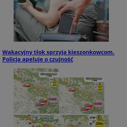
Wakacyjny tłok sprzyja kieszonkowcom.
Policja apeluje o czujność