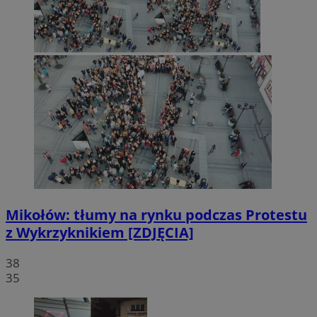
Mikołów: tłumy na rynku podczas Protestu
z Wykrzyknikiem [ZDJĘCIA]
38
35