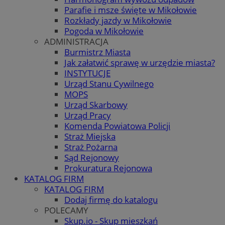
Parafie i msze święte w Mikołowie
Rozkłady jazdy w Mikołowie
Pogoda w Mikołowie
ADMINISTRACJA
Burmistrz Miasta
Jak załatwić sprawę w urzędzie miasta?
INSTYTUCJE
Urząd Stanu Cywilnego
MOPS
Urząd Skarbowy
Urząd Pracy
Komenda Powiatowa Policji
Straż Miejska
Straż Pożarna
Sąd Rejonowy
Prokuratura Rejonowa
KATALOG FIRM
KATALOG FIRM
Dodaj firmę do katalogu
POLECAMY
Skup.io - Skup mieszkań