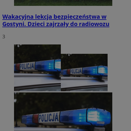
Wakacyjna lekcja bezpieczeństwa w
Gostyni. Dzieci zajrzały do radiowozu
3