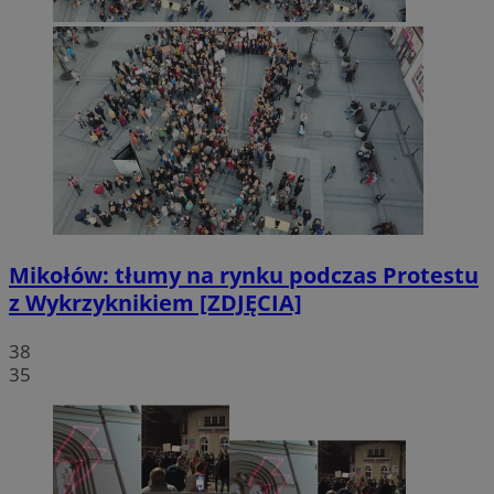
Mikołów: tłumy na rynku podczas Protestu
z Wykrzyknikiem [ZDJĘCIA]
38
35