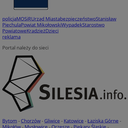
policja
MOSiR
Urząd Miasta
bezpieczeństwo
Stanisław
Piechula
Powiat Mikołowski
Wypadek
Starostwo
Powiatowe
Kradzież
Dzieci
reklama
Portal należy do sieci
Bytom
-
Chorzów
-
Gliwice
-
Katowice
-
Łaziska Górne
-
Mikołów
-
Mysłowice
-
Orzesze
-
Piekary Śląskie
-