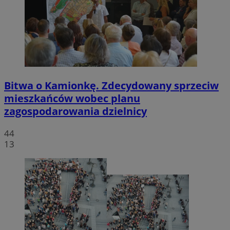
Bitwa o Kamionkę. Zdecydowany sprzeciw
mieszkańców wobec planu
zagospodarowania dzielnicy
44
13