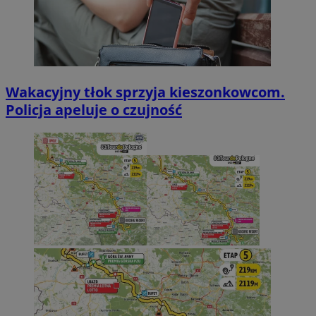
Wakacyjny tłok sprzyja kieszonkowcom.
Policja apeluje o czujność