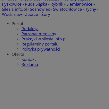
Pyskowice
-
Ruda Śląska
-
Rybnik
-
Siemianowice
-
Silesia.info.pl
-
Sosnowiec
-
Świętochłowice
-
Tychy
-
Wodzisław
-
Zabrze
-
Żory
Portal
Redakcja
Patronat medialny
Praktyki w silesia.info.pl
Regulaminy portalu
Polityka prywatności
Oferta
Kontakt
Reklama