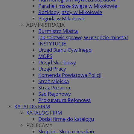
Parafie i msze święte w Mikołowie
Rozkłady jazdy w Mikołowie
Pogoda w Mikołowie
ADMINISTRACJA
Burmistrz Miasta
Jak załatwić sprawę w urzędzie miasta?
INSTYTUCJE
Urząd Stanu Cywilnego
MOPS
Urząd Skarbowy
Urząd Pracy
Komenda Powiatowa Policji
Straż Miejska
Straż Pożarna
Sąd Rejonowy
Prokuratura Rejonowa
KATALOG FIRM
KATALOG FIRM
Dodaj firmę do katalogu
POLECAMY
Skup.io - Skup mieszkań