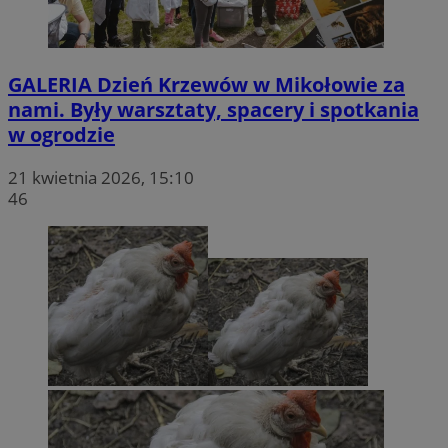
GALERIA
Dzień Krzewów w Mikołowie za
nami. Były warsztaty, spacery i spotkania
w ogrodzie
21 kwietnia 2026, 15:10
46