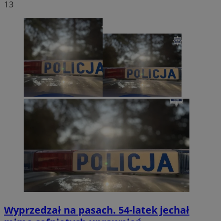
Niezbędne
Wydajność
Targetowanie
Funkcjonaln
13
Niezbędne pliki cookie umożliwiają korzystanie z podstawowych fun
strony internetowej, takich jak logowanie użytkownika i zarządzanie
kontem. Bez niezbędnych plików cookie nie można prawidłowo kor
ze strony internetowej.
Provider
/
Okres
Nazwa
Domena
przechowywani
SessID
mojmikolow.pl
1 rok
QeSessID
mojmikolow.pl
1 rok
MvSessID
mojmikolow.pl
1 rok
CookieScriptConsent
4 tygodnie 2 dn
CookieScript
mojmikolow.pl
Wyprzedzał na pasach. 54-latek jechał