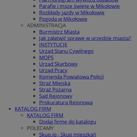
Parafie i msze święte w Mikołowie
Rozkłady jazdy w Mikołowie
Pogoda w Mikołowie
ADMINISTRACJA
Burmistrz Miasta
Jak załatwić sprawę w urzędzie miasta?
INSTYTUCJE
Urząd Stanu Cywilnego
MOPS
Urząd Skarbowy
Urząd Pracy
Komenda Powiatowa Policji
Straż Miejska
Straż Pożarna
Sąd Rejonowy
Prokuratura Rejonowa
KATALOG FIRM
KATALOG FIRM
Dodaj firmę do katalogu
POLECAMY
Skup.io - Skup mieszkań