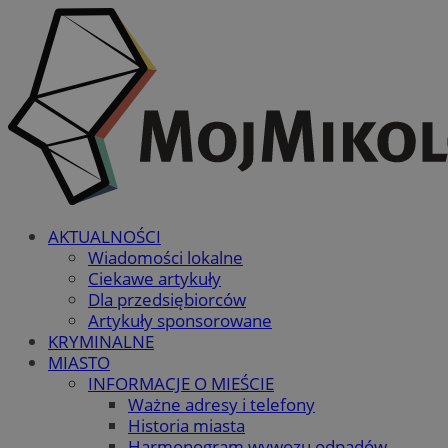
AKTUALNOŚCI
Wiadomości lokalne
Ciekawe artykuły
Dla przedsiębiorców
Artykuły sponsorowane
KRYMINALNE
MIASTO
INFORMACJE O MIEŚCIE
Ważne adresy i telefony
Historia miasta
Harmonogram wywozu odpadów