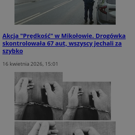
Akcja "Prędkość" w Mikołowie. Drogówka
skontrolowała 67 aut, wszyscy jechali za
szybko
16 kwietnia 2026, 15:01