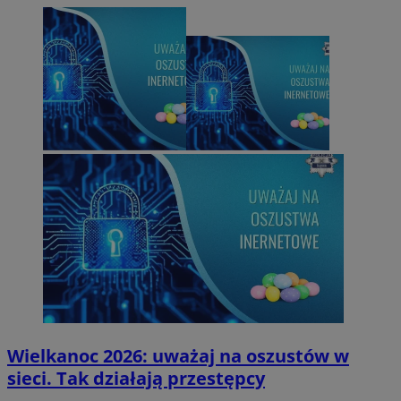
_clck
.mojmikolow.pl
ustat_gid
.ustat.info
Wielkanoc 2026: uważaj na oszustów w
sieci. Tak działają przestępcy