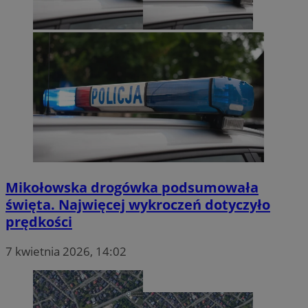
ustat_8nttwqrs1u9iknp896bphmbp9jw1d9
.ustat.info
Mikołowska drogówka podsumowała
święta. Najwięcej wykroczeń dotyczyło
prędkości
_ga
Google LLC
.mojmikolow.pl
7 kwietnia 2026, 14:02