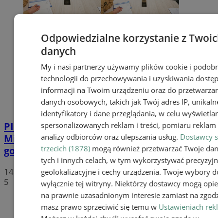
Odpowiedzialne korzystanie z Twoi
danych
My i nasi partnerzy używamy plików cookie i podob
technologii do przechowywania i uzyskiwania dostę
informacji na Twoim urządzeniu oraz do przetwarza
danych osobowych, takich jak Twój adres IP, unikaln
identyfikatory i dane przeglądania, w celu wyświetla
PILNE
Ognisko choroby drobiu w
spersonalizowanych reklam i treści, pomiaru reklam i
Mikołowie. Służby postawione w stan
analizy odbiorców oraz ulepszania usług.
Dostawcy s
trzecich (1878)
mogą również przetwarzać Twoje da
gotowości
tych i innych celach, w tym wykorzystywać precyzyj
14 kwietnia 2026, 12:08
geolokalizacyjne i cechy urządzenia. Twoje wybory d
5
wyłącznie tej witryny. Niektórzy dostawcy mogą opie
na prawnie uzasadnionym interesie zamiast na zgodz
masz prawo sprzeciwić się temu w
Ustawieniach rek