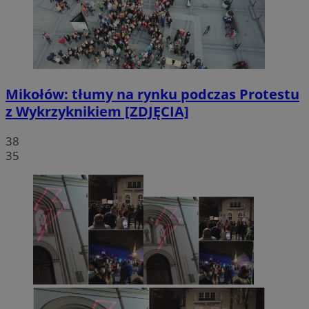
Mikołów: tłumy na rynku podczas Protestu
z Wykrzyknikiem [ZDJĘCIA]
38
35