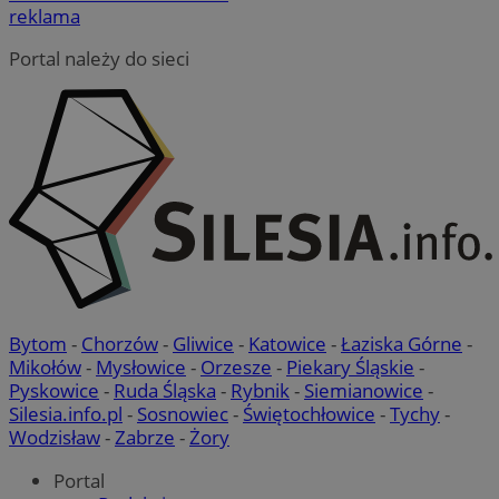
reklama
Portal należy do sieci
Bytom
-
Chorzów
-
Gliwice
-
Katowice
-
Łaziska Górne
-
Mikołów
-
Mysłowice
-
Orzesze
-
Piekary Śląskie
-
Pyskowice
-
Ruda Śląska
-
Rybnik
-
Siemianowice
-
Silesia.info.pl
-
Sosnowiec
-
Świętochłowice
-
Tychy
-
Wodzisław
-
Zabrze
-
Żory
Portal