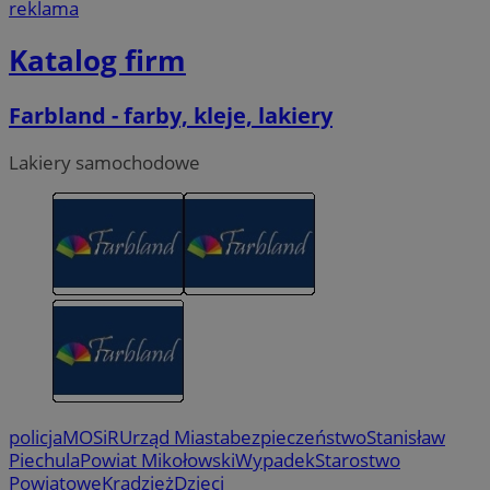
reklama
Katalog firm
Farbland - farby, kleje, lakiery
Lakiery samochodowe
policja
MOSiR
Urząd Miasta
bezpieczeństwo
Stanisław
Piechula
Powiat Mikołowski
Wypadek
Starostwo
Powiatowe
Kradzież
Dzieci