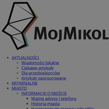
AKTUALNOŚCI
Wiadomości lokalne
Ciekawe artykuły
Dla przedsiębiorców
Artykuły sponsorowane
KRYMINALNE
MIASTO
INFORMACJE O MIEŚCIE
Ważne adresy i telefony
Historia miasta
Harmonogram wywozu odpadów