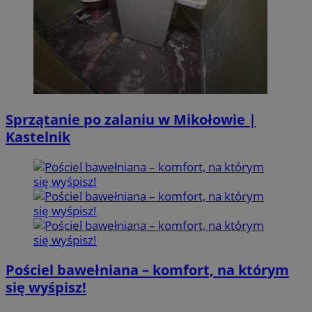
Sprzątanie po zalaniu w Mikołowie |
Kastelnik
Pościel bawełniana – komfort, na którym
się wyśpisz!