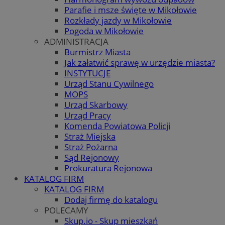
Parafie i msze święte w Mikołowie
Rozkłady jazdy w Mikołowie
Pogoda w Mikołowie
ADMINISTRACJA
Burmistrz Miasta
Jak załatwić sprawę w urzędzie miasta?
INSTYTUCJE
Urząd Stanu Cywilnego
MOPS
Urząd Skarbowy
Urząd Pracy
Komenda Powiatowa Policji
Straż Miejska
Straż Pożarna
Sąd Rejonowy
Prokuratura Rejonowa
KATALOG FIRM
KATALOG FIRM
Dodaj firmę do katalogu
POLECAMY
Skup.io - Skup mieszkań