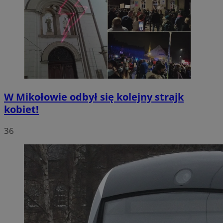
W Mikołowie odbył się kolejny strajk
kobiet!
36