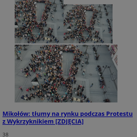
Mikołów: tłumy na rynku podczas Protestu
z Wykrzyknikiem [ZDJĘCIA]
38