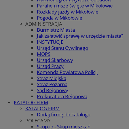
Parafie i msze święte w Mikołowie
Rozkłady jazdy w Mikołowie
Pogoda w Mikołowie
ADMINISTRACJA
Burmistrz Miasta
Jak załatwić sprawę w urzędzie miasta?
INSTYTUCJE
Urząd Stanu Cywilnego
MOPS
Urząd Skarbowy
Urząd Pracy
Komenda Powiatowa Policji
Straż Miejska
Straż Pożarna
Sąd Rejonowy
Prokuratura Rejonowa
KATALOG FIRM
KATALOG FIRM
Dodaj firmę do katalogu
POLECAMY
Skup.io - Skup mieszkań