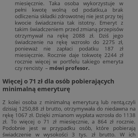
miesięcznie. Taka osoba wykorzystuje w
pełni kwotę wolną od podatku,a brak
odliczenia składki zdrowotnej nie jest przy tej
kwocie świadczenia tak istotny. Emeryt z
takim świadczeniem przed zmianą przepisów
otrzymywał na rękę 2088 zł. Dziś jego
świadczenie na rękę wzrosło do 2275 zł,
ponieważ nie zapłaci podatku 187 zł
miesięcznie. Rocznie daje tokwotę 2244 zł
rocznie więcej w portfelu takiego emeryta
czy rencisty –
mówi profesor.
Więcej o 71 zł dla osób pobierających
minimalną emeryturę
Z kolei osoba z minimalną emeryturą lub rentą,czyli
dzisiaj 1250,88 zł brutto, otrzymywała do niedawna na
rękę 1067 zł. Dzięki zmianom wypłata wzrosła do 1138
zł. To więcej o 71 zł miesięcznie, a 864 zł rocznie.
Podobnie jest w przypadku osób, które pobierają
świadczenie w wysokości 3 tys. zł brutto. W ich