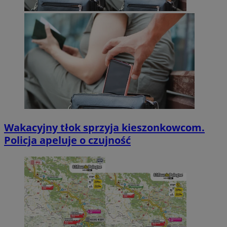
Wakacyjny tłok sprzyja kieszonkowcom.
Policja apeluje o czujność