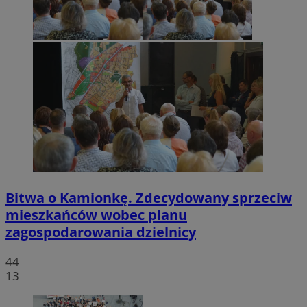
Bitwa o Kamionkę. Zdecydowany sprzeciw
mieszkańców wobec planu
zagospodarowania dzielnicy
44
13