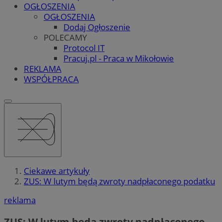
OGŁOSZENIA
OGŁOSZENIA
Dodaj Ogłoszenie
POLECAMY
Protocol IT
Pracuj.pl - Praca w Mikołowie
REKLAMA
WSPÓŁPRACA
Ciekawe artykuły
ZUS: W lutym będą zwroty nadpłaconego podatku
reklama
ZUS: W lutym będą zwroty nadpłaconego