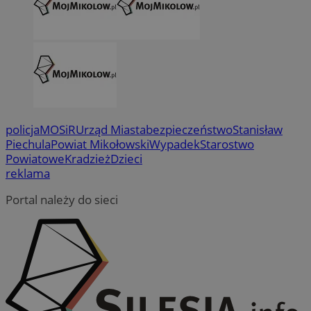
policja
MOSiR
Urząd Miasta
bezpieczeństwo
Stanisław
Piechula
Powiat Mikołowski
Wypadek
Starostwo
Powiatowe
Kradzież
Dzieci
reklama
Portal należy do sieci