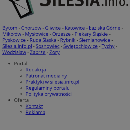
Bytom
-
Chorzów
-
Gliwice
-
Katowice
-
Łaziska Górne
-
Mikołów
-
Mysłowice
-
Orzesze
-
Piekary Śląskie
-
Pyskowice
-
Ruda Śląska
-
Rybnik
-
Siemianowice
-
Silesia.info.pl
-
Sosnowiec
-
Świętochłowice
-
Tychy
-
Wodzisław
-
Zabrze
-
Żory
Portal
Redakcja
Patronat medialny
Praktyki w silesia.info.pl
Regulaminy portalu
Polityka prywatności
Oferta
Kontakt
Reklama