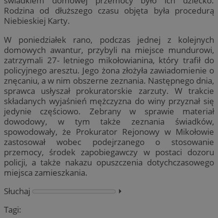
świadkiem domowej przemocy było ich dziecko.
Rodzina od dłuższego czasu objęta była procedurą
Niebieskiej Karty.
W poniedziałek rano, podczas jednej z kolejnych
domowych awantur, przybyli na miejsce mundurowi,
zatrzymali 27- letniego mikołowianina, który trafił do
policyjnego aresztu. Jego żona złożyła zawiadomienie o
znęcaniu, a w nim obszerne zeznania. Następnego dnia,
sprawca usłyszał prokuratorskie zarzuty. W trakcie
składanych wyjaśnień mężczyzna do winy przyznał się
jedynie częściowo. Zebrany w sprawie materiał
dowodowy, w tym także zeznania świadków,
spowodowały, że Prokurator Rejonowy w Mikołowie
zastosował wobec podejrzanego o stosowanie
przemocy, środek zapobiegawczy w postaci dozoru
policji, a także nakazu opuszczenia dotychczasowego
miejsca zamieszkania.
Słuchaj
⏵︎
Tagi: