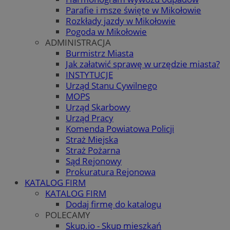
Parafie i msze święte w Mikołowie
Rozkłady jazdy w Mikołowie
Pogoda w Mikołowie
ADMINISTRACJA
Burmistrz Miasta
Jak załatwić sprawę w urzędzie miasta?
INSTYTUCJE
Urząd Stanu Cywilnego
MOPS
Urząd Skarbowy
Urząd Pracy
Komenda Powiatowa Policji
Straż Miejska
Straż Pożarna
Sąd Rejonowy
Prokuratura Rejonowa
KATALOG FIRM
KATALOG FIRM
Dodaj firmę do katalogu
POLECAMY
Skup.io - Skup mieszkań