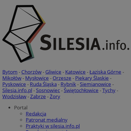
Bytom
-
Chorzów
-
Gliwice
-
Katowice
-
Łaziska Górne
-
Mikołów
-
Mysłowice
-
Orzesze
-
Piekary Śląskie
-
Pyskowice
-
Ruda Śląska
-
Rybnik
-
Siemianowice
-
Silesia.info.pl
-
Sosnowiec
-
Świętochłowice
-
Tychy
-
Wodzisław
-
Zabrze
-
Żory
Portal
Redakcja
Patronat medialny
Praktyki w silesia.info.pl