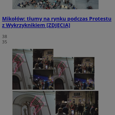
Mikołów: tłumy na rynku podczas Protestu
z Wykrzyknikiem [ZDJĘCIA]
38
35