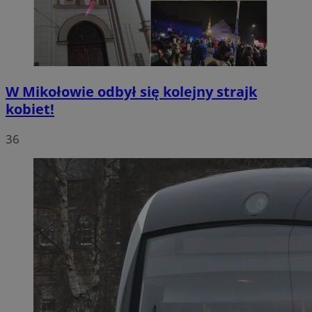
W Mikołowie odbył się kolejny strajk
kobiet!
36