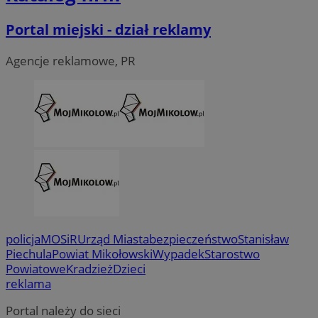
Portal miejski - dział reklamy
Agencje reklamowe, PR
policja
MOSiR
Urząd Miasta
bezpieczeństwo
Stanisław
Piechula
Powiat Mikołowski
Wypadek
Starostwo
Powiatowe
Kradzież
Dzieci
reklama
Portal należy do sieci