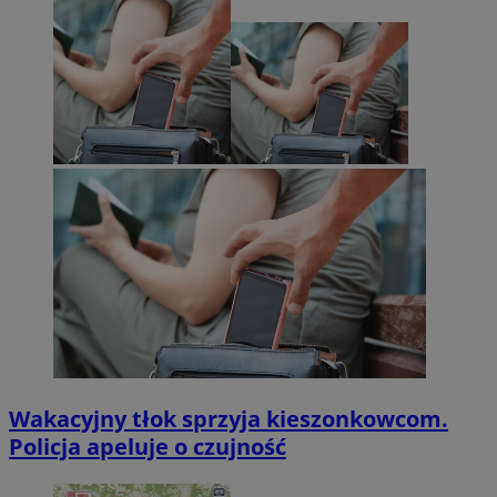
Wakacyjny tłok sprzyja kieszonkowcom.
Policja apeluje o czujność