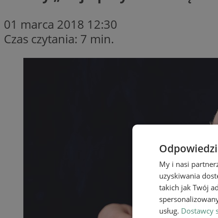
01 marca 2018 12:30
Czas czytania: 7 min.
Odpowiedzia
My i nasi partne
uzyskiwania dost
takich jak Twój a
spersonalizowanyc
usług.
Dostawcy s