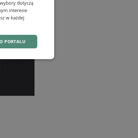
 wybory dotyczą
nym interesie
sz w każdej
DO PORTALU
nkcjonalność
owanie użytkownika i
j.