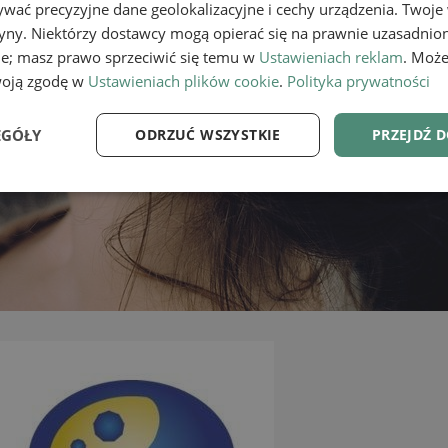
wać precyzyjne dane geolokalizacyjne i cechy urządzenia. Twoje
tryny. Niektórzy dostawcy mogą opierać się na prawnie uzasadnio
ie; masz prawo sprzeciwić się temu w
Ustawieniach reklam
. Może
woją zgodę w
Ustawieniach plików cookie
.
Polityka prywatności
EGÓŁY
ODRZUĆ WSZYSTKIE
PRZEJDŹ 
e
Wydajność
Targetowanie
Fu
Niezbędne
Wydajność
Targetowanie
Funkcjonalność
ie umożliwiają korzystanie z podstawowych funkcji strony internetowej, takich jak log
Bez niezbędnych plików cookie nie można prawidłowo korzystać ze strony internetowe
Provider
/
Okres
Opis
Domena
przechowywania