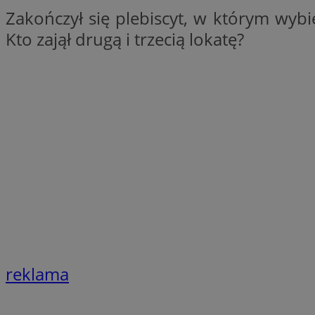
__Secure-YNID
Zakończył się plebiscyt, w którym wybi
Kto zajął drugą i trzecią lokatę?
openstat_lm6n8g2
VISITOR_INFO1_LIV
__gads
openstat_nuz7z3c
test_cookie
_clsk
IDE
_fbp
openstat_xuklp24x
reklama
__Secure-
ROLLOUT_TOKEN