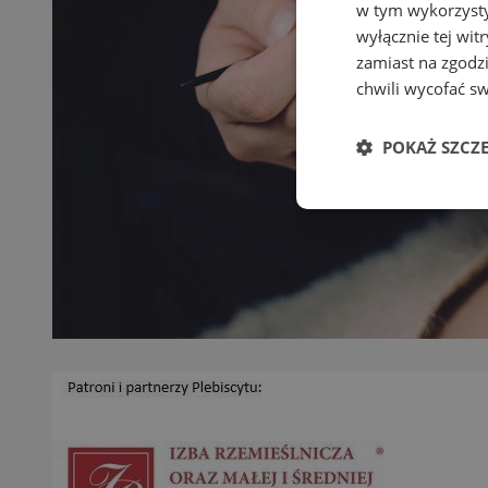
w tym wykorzysty
wyłącznie tej wi
zamiast na zgodz
chwili wycofać s
POKAŻ SZCZ
Niezbędn
Niezbędne pliki cook
zarządzanie kontem. 
Nazwa