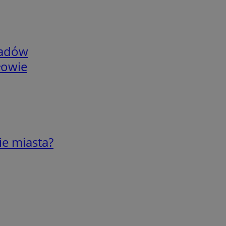
adów
łowie
ie miasta?