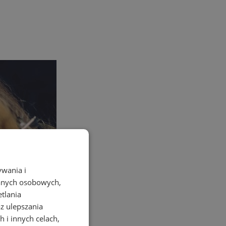
ywania i
danych osobowych,
etlania
az ulepszania
 i innych celach,