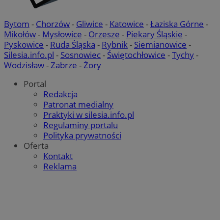
Bytom
-
Chorzów
-
Gliwice
-
Katowice
-
Łaziska Górne
-
Mikołów
-
Mysłowice
-
Orzesze
-
Piekary Śląskie
-
Pyskowice
-
Ruda Śląska
-
Rybnik
-
Siemianowice
-
Silesia.info.pl
-
Sosnowiec
-
Świętochłowice
-
Tychy
-
Wodzisław
-
Zabrze
-
Żory
Portal
Redakcja
Patronat medialny
Praktyki w silesia.info.pl
Regulaminy portalu
Polityka prywatności
Oferta
Kontakt
Reklama