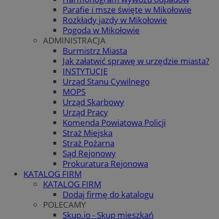
Parafie i msze święte w Mikołowie
Rozkłady jazdy w Mikołowie
Pogoda w Mikołowie
ADMINISTRACJA
Burmistrz Miasta
Jak załatwić sprawę w urzędzie miasta?
INSTYTUCJE
Urząd Stanu Cywilnego
MOPS
Urząd Skarbowy
Urząd Pracy
Komenda Powiatowa Policji
Straż Miejska
Straż Pożarna
Sąd Rejonowy
Prokuratura Rejonowa
KATALOG FIRM
KATALOG FIRM
Dodaj firmę do katalogu
POLECAMY
Skup.io - Skup mieszkań