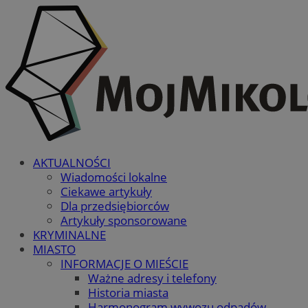
AKTUALNOŚCI
Wiadomości lokalne
Ciekawe artykuły
Dla przedsiębiorców
Artykuły sponsorowane
KRYMINALNE
MIASTO
INFORMACJE O MIEŚCIE
Ważne adresy i telefony
Historia miasta
Harmonogram wywozu odpadów