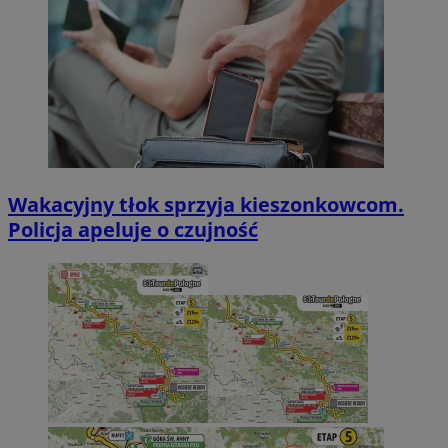
Wakacyjny tłok sprzyja kieszonkowcom.
Policja apeluje o czujność