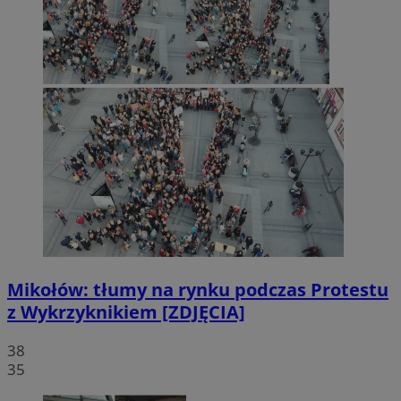
Mikołów: tłumy na rynku podczas Protestu
z Wykrzyknikiem [ZDJĘCIA]
38
35