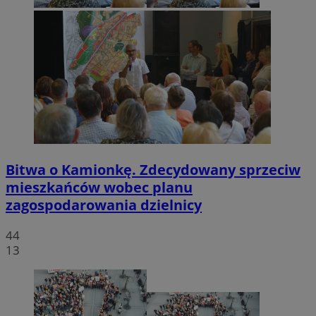
Bitwa o Kamionkę. Zdecydowany sprzeciw
mieszkańców wobec planu
zagospodarowania dzielnicy
44
13