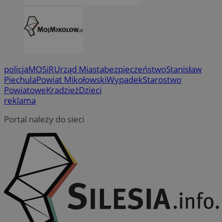
policja
MOSiR
Urząd Miasta
bezpieczeństwo
Stanisław
Piechula
Powiat Mikołowski
Wypadek
Starostwo
Powiatowe
Kradzież
Dzieci
reklama
Portal należy do sieci