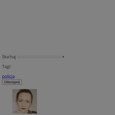
Słuchaj
⏵︎
Tagi:
policja
Udostępnij