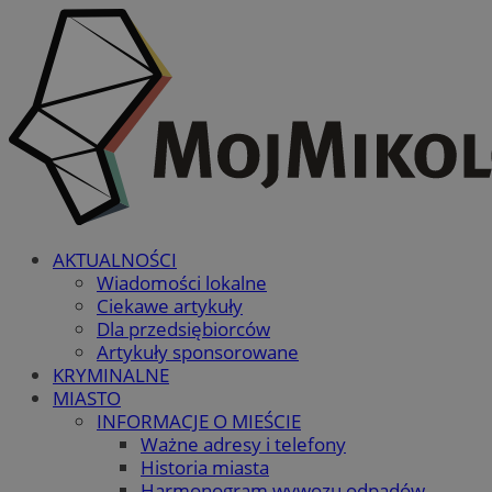
AKTUALNOŚCI
Wiadomości lokalne
Ciekawe artykuły
Dla przedsiębiorców
Artykuły sponsorowane
KRYMINALNE
MIASTO
INFORMACJE O MIEŚCIE
Ważne adresy i telefony
Historia miasta
Harmonogram wywozu odpadów