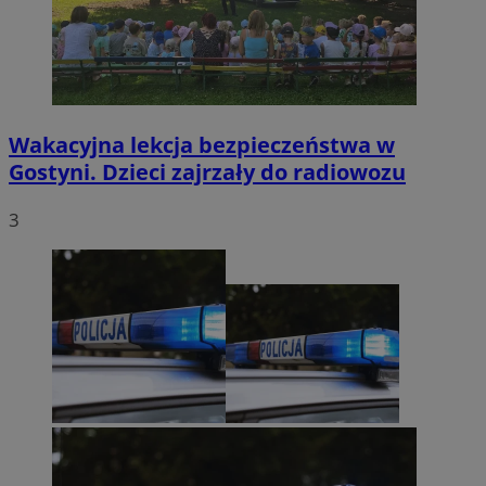
Wakacyjna lekcja bezpieczeństwa w
Gostyni. Dzieci zajrzały do radiowozu
3