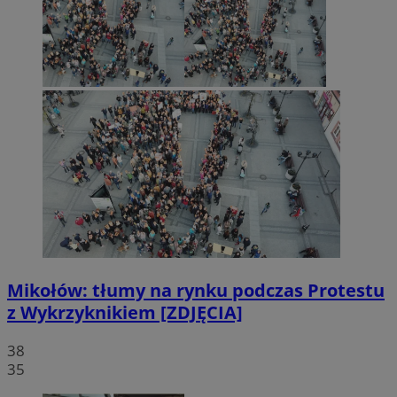
Mikołów: tłumy na rynku podczas Protestu
z Wykrzyknikiem [ZDJĘCIA]
38
35