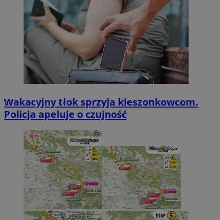
Wakacyjny tłok sprzyja kieszonkowcom.
Policja apeluje o czujność