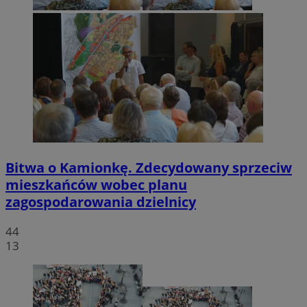
Bitwa o Kamionkę. Zdecydowany sprzeciw
mieszkańców wobec planu
zagospodarowania dzielnicy
44
13