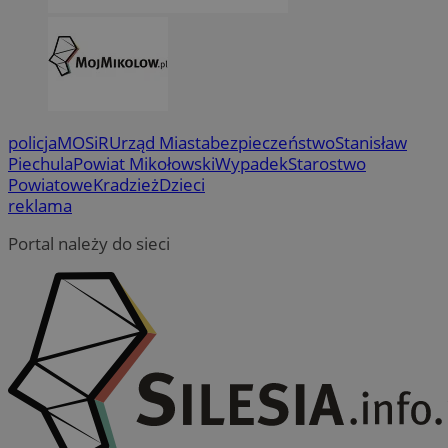
policja
MOSiR
Urząd Miasta
bezpieczeństwo
Stanisław
Piechula
Powiat Mikołowski
Wypadek
Starostwo
Powiatowe
Kradzież
Dzieci
reklama
Portal należy do sieci