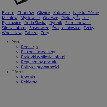
Bytom
-
Chorzów
-
Gliwice
-
Katowice
-
Łaziska Górne
-
Mikołów
-
Mysłowice
-
Orzesze
-
Piekary Śląskie
-
Pyskowice
-
Ruda Śląska
-
Rybnik
-
Siemianowice
-
Silesia.info.pl
-
Sosnowiec
-
Świętochłowice
-
Tychy
-
Wodzisław
-
Zabrze
-
Żory
Portal
Redakcja
Patronat medialny
Praktyki w silesia.info.pl
Regulaminy portalu
Polityka prywatności
Oferta
Kontakt
Reklama