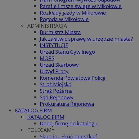
Parafie i msze święte w Mikołowie
Rozkłady jazdy w Mikołowie
Pogoda w Mikołowie
ADMINISTRACJA
Burmistrz Miasta
Jak załatwić sprawę w urzędzie miasta?
INSTYTUCJE
Urząd Stanu Cywilnego
MOPS
Urząd Skarbowy
Urząd Pracy
Komenda Powiatowa Policji
Straż Miejska
Straż Pożarna
Sąd Rejonowy
Prokuratura Rejonowa
KATALOG FIRM
KATALOG FIRM
Dodaj firmę do katalogu
POLECAMY
Skup.io - Skup mieszkań