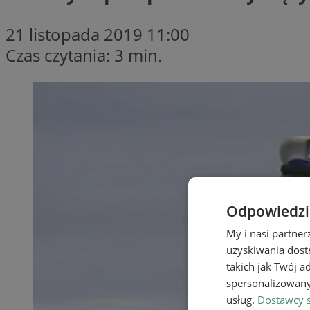
21 listopada 2019 11:00
Czas czytania: 3 min.
Odpowiedzia
My i nasi partne
uzyskiwania dost
takich jak Twój a
spersonalizowanyc
usług.
Dostawcy s