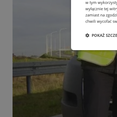
w tym wykorzysty
wyłącznie tej wi
zamiast na zgodz
chwili wycofać s
POKAŻ SZCZ
Niezbędn
Niezbędne pliki cook
zarządzanie kontem. 
Nazwa