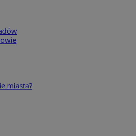
adów
łowie
ie miasta?