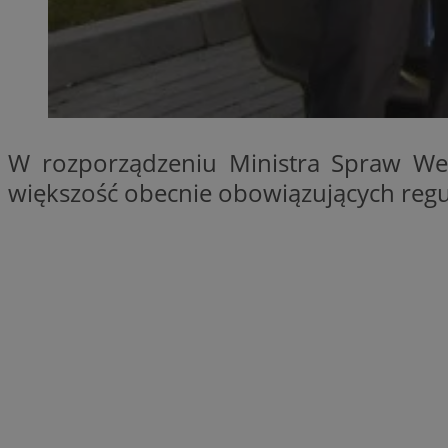
SessID
QeSessID
MvSessID
CookieScriptConse
W rozporządzeniu Ministra Spraw We
VISITOR_PRIVACY_
większość obecnie obowiązujących regul
Nazwa
Nazwa
Provider
Nazwa
_clsk
WMF-
.upload.w
Uniq
YSC