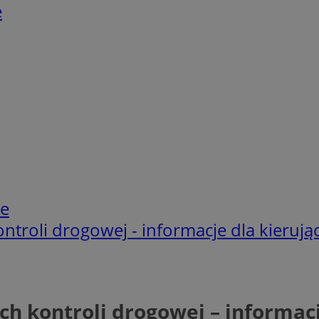
e
ie
troli drogowej - informacje dla kierują
h kontroli drogowej – informacj