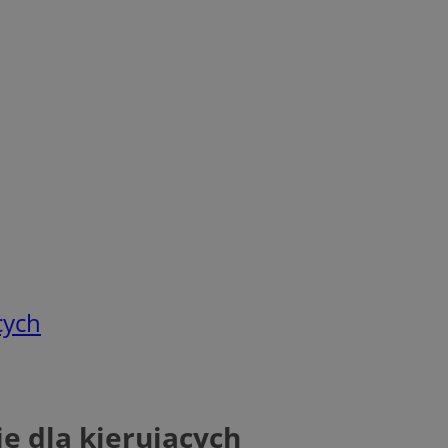
cych
e dla kierujących