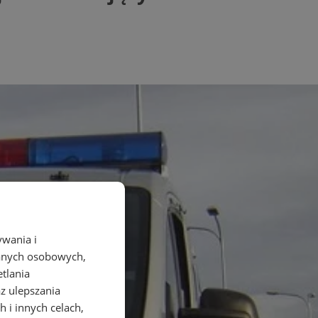
ywania i
danych osobowych,
etlania
az ulepszania
 i innych celach,