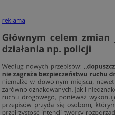
__Secure-YNID
openstat_lm6n8g2
VISITOR_INFO1_LIV
reklama
Głównym celem zmian j
__gads
openstat_nuz7z3c
działania np. policji
test_cookie
Według nowych przepisów:
„dopuszcza
_clsk
IDE
nie zagraża bezpieczeństwu ruchu 
niemalże w dowolnym miejscu, nawet j
zarówno oznakowanych, jak i nieoznako
_fbp
ruchu drogowego, ponieważ wykonuje 
openstat_xuklp24x
przepisów przyda się osobom, którym
__Secure-
ROLLOUT_TOKEN
przejrzystość intencji twórcy rozporzą