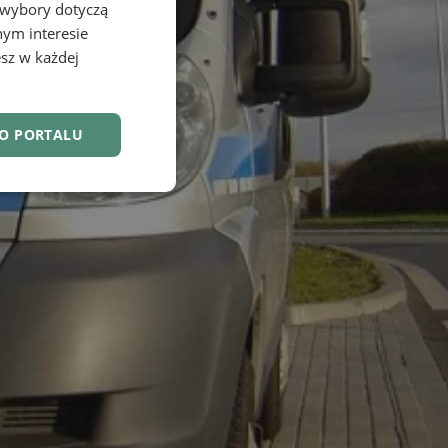
 wybory dotyczą
nym interesie
sz w każdej
DO PORTALU
nkcjonalność
owanie użytkownika i
j.