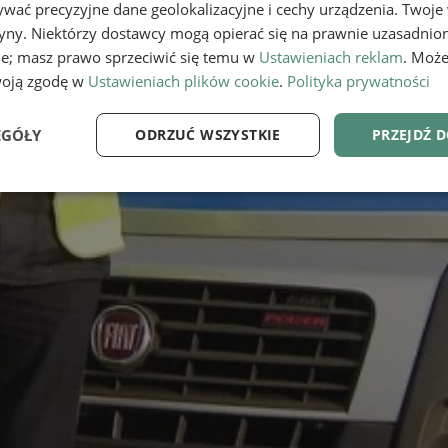
wać precyzyjne dane geolokalizacyjne i cechy urządzenia. Twoje
tryny. Niektórzy dostawcy mogą opierać się na prawnie uzasadnio
ie; masz prawo sprzeciwić się temu w
Ustawieniach reklam
. Może
woją zgodę w
Ustawieniach plików cookie
.
Polityka prywatności
EGÓŁY
ODRZUĆ WSZYSTKIE
PRZEJDŹ 
e
Wydajność
Targetowanie
Fu
Niezbędne
Wydajność
Targetowanie
Funkcjonalność
ie umożliwiają korzystanie z podstawowych funkcji strony internetowej, takich jak log
Bez niezbędnych plików cookie nie można prawidłowo korzystać ze strony internetowe
Provider
/
Okres
Opis
Domena
przechowywania