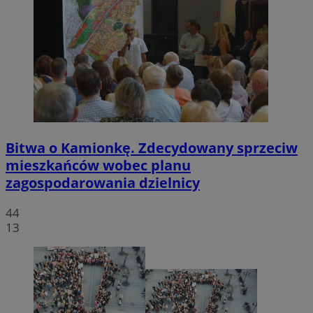
Bitwa o Kamionkę. Zdecydowany sprzeciw
mieszkańców wobec planu
zagospodarowania dzielnicy
44
13