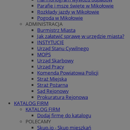
Parafie i msze święte w Mikołowie
Rozkłady jazdy w Mikołowie
Pogoda w Mikołowie
ADMINISTRACJA
Burmistrz Miasta
Jak załatwić sprawę w urzędzie miasta?
INSTYTUCJE
Urząd Stanu Cywilnego
MOPS
Urząd Skarbowy
Urząd Pracy
Komenda Powiatowa Policji
Straż Miejska
Straż Pożarna
Sąd Rejonowy
Prokuratura Rejonowa
KATALOG FIRM
KATALOG FIRM
Dodaj firmę do katalogu
POLECAMY
Skup.io - Skup mieszkań