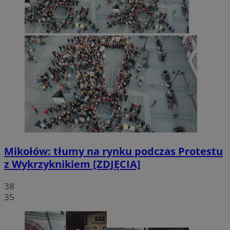
Mikołów: tłumy na rynku podczas Protestu
z Wykrzyknikiem [ZDJĘCIA]
38
35