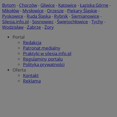
Bytom
-
Chorzów
-
Gliwice
-
Katowice
-
Łaziska Górne
-
Mikołów
-
Mysłowice
-
Orzesze
-
Piekary Śląskie
-
Pyskowice
-
Ruda Śląska
-
Rybnik
-
Siemianowice
-
Silesia.info.pl
-
Sosnowiec
-
Świętochłowice
-
Tychy
-
Wodzisław
-
Zabrze
-
Żory
Portal
Redakcja
Patronat medialny
Praktyki w silesia.info.pl
Regulaminy portalu
Polityka prywatności
Oferta
Kontakt
Reklama