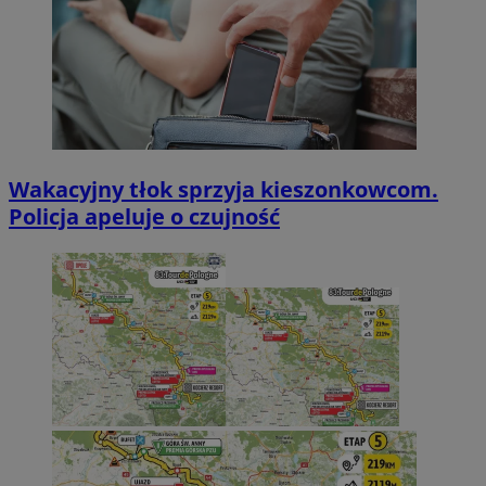
Wakacyjny tłok sprzyja kieszonkowcom.
Policja apeluje o czujność