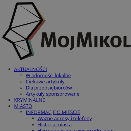
AKTUALNOŚCI
Wiadomości lokalne
Ciekawe artykuły
Dla przedsiębiorców
Artykuły sponsorowane
KRYMINALNE
MIASTO
INFORMACJE O MIEŚCIE
Ważne adresy i telefony
Historia miasta
Harmonogram wywozu odpadów