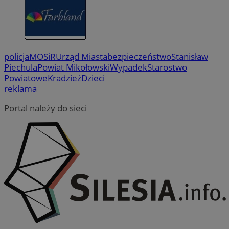
policja
MOSiR
Urząd Miasta
bezpieczeństwo
Stanisław
Piechula
Powiat Mikołowski
Wypadek
Starostwo
Powiatowe
Kradzież
Dzieci
reklama
Portal należy do sieci