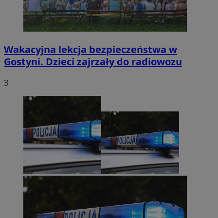
Wakacyjna lekcja bezpieczeństwa w
Gostyni. Dzieci zajrzały do radiowozu
3