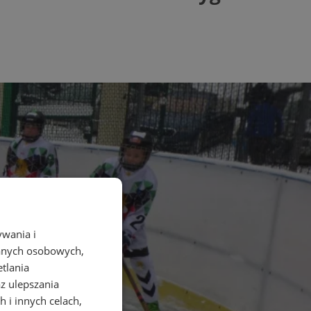
ywania i
danych osobowych,
etlania
az ulepszania
 i innych celach,