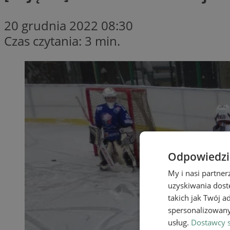
20 grudnia 2022 08:30
Czas czytania: 3 min.
Odpowiedzia
My i nasi partne
uzyskiwania dost
takich jak Twój a
spersonalizowanyc
usług.
Dostawcy s