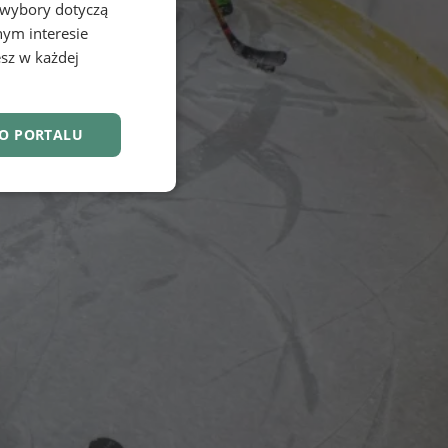
 wybory dotyczą
nym interesie
sz w każdej
DO PORTALU
nkcjonalność
owanie użytkownika i
j.