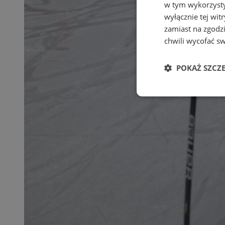
w tym wykorzysty
wyłącznie tej wi
zamiast na zgodz
chwili wycofać s
POKAŻ SZCZ
Niezbędn
Niezbędne pliki cook
zarządzanie kontem. 
Nazwa