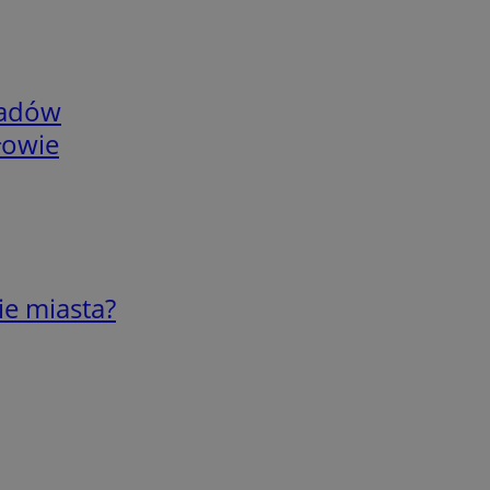
adów
łowie
ie miasta?