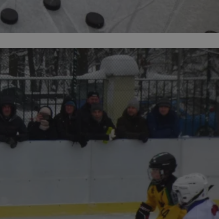
ikator sesji.
ikator sesji.
ikator sesji.
 usługę Cookie-
erencji dotyczących
Jest to konieczne,
 działał poprawnie.
acje o zgodzie
ch dotyczących
itryny. Rejestruje
ści i ustawień
nie w kolejnych
 nie musi ponownie
o zwiększa wygodę i
nych.
unikalnych
est powiązany z
ści multimedialnych
Microsoft Clarity
be w celu śledzenia
n używany do
nformacji o sesji