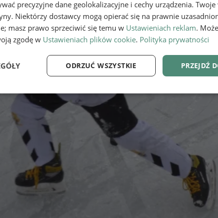
wać precyzyjne dane geolokalizacyjne i cechy urządzenia. Twoje
tryny. Niektórzy dostawcy mogą opierać się na prawnie uzasadnio
ie; masz prawo sprzeciwić się temu w
Ustawieniach reklam
. Może
woją zgodę w
Ustawieniach plików cookie
.
Polityka prywatności
EGÓŁY
ODRZUĆ WSZYSTKIE
PRZEJDŹ 
e
Wydajność
Targetowanie
Fu
Niezbędne
Wydajność
Targetowanie
Funkcjonalność
ie umożliwiają korzystanie z podstawowych funkcji strony internetowej, takich jak log
Bez niezbędnych plików cookie nie można prawidłowo korzystać ze strony internetowe
Provider
/
Okres
Opis
Domena
przechowywania