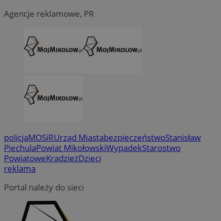
Agencje reklamowe, PR
policja
MOSiR
Urząd Miasta
bezpieczeństwo
Stanisław
Piechula
Powiat Mikołowski
Wypadek
Starostwo
Powiatowe
Kradzież
Dzieci
reklama
Portal należy do sieci