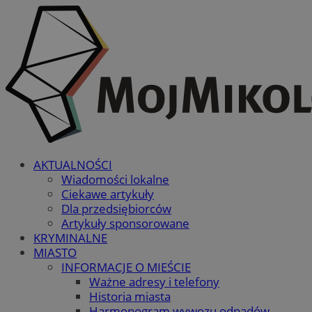
AKTUALNOŚCI
Wiadomości lokalne
Ciekawe artykuły
Dla przedsiębiorców
Artykuły sponsorowane
KRYMINALNE
MIASTO
INFORMACJE O MIEŚCIE
Ważne adresy i telefony
Historia miasta
Harmonogram wywozu odpadów