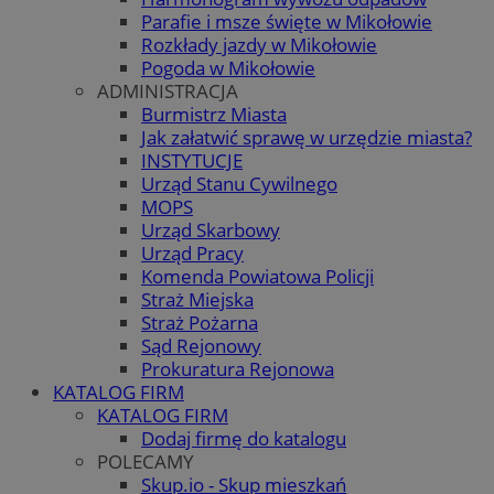
Parafie i msze święte w Mikołowie
Rozkłady jazdy w Mikołowie
Pogoda w Mikołowie
ADMINISTRACJA
Burmistrz Miasta
Jak załatwić sprawę w urzędzie miasta?
INSTYTUCJE
Urząd Stanu Cywilnego
MOPS
Urząd Skarbowy
Urząd Pracy
Komenda Powiatowa Policji
Straż Miejska
Straż Pożarna
Sąd Rejonowy
Prokuratura Rejonowa
KATALOG FIRM
KATALOG FIRM
Dodaj firmę do katalogu
POLECAMY
Skup.io - Skup mieszkań