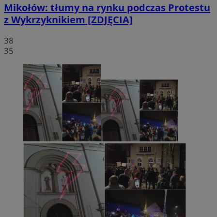
Mikołów: tłumy na rynku podczas Protestu
z Wykrzyknikiem [ZDJĘCIA]
38
35