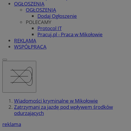
OGŁOSZENIA
OGŁOSZENIA
Dodaj Ogłoszenie
POLECAMY
Protocol IT
Pracuj.pl - Praca w Mikołowie
REKLAMA
WSPÓŁPRACA
Wiadomości kryminalne w Mikołowie
Zatrzymani za jazdę pod wpływem środków
odurzających
reklama