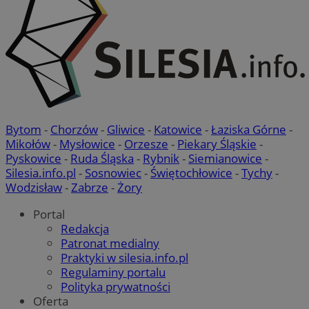
Bytom
-
Chorzów
-
Gliwice
-
Katowice
-
Łaziska Górne
-
Mikołów
-
Mysłowice
-
Orzesze
-
Piekary Śląskie
-
Pyskowice
-
Ruda Śląska
-
Rybnik
-
Siemianowice
-
Silesia.info.pl
-
Sosnowiec
-
Świętochłowice
-
Tychy
-
Wodzisław
-
Zabrze
-
Żory
Portal
Redakcja
Patronat medialny
Praktyki w silesia.info.pl
Regulaminy portalu
Polityka prywatności
Oferta