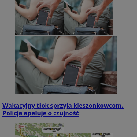
Wakacyjny tłok sprzyja kieszonkowcom.
Policja apeluje o czujność