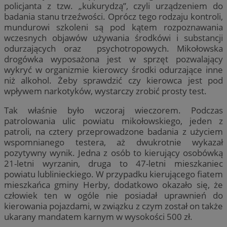
policjanta z tzw. „kukurydzą”, czyli urządzeniem do
badania stanu trzeźwości. Oprócz tego rodzaju kontroli,
mundurowi szkoleni są pod kątem rozpoznawania
wczesnych objawów używania środkówi i substancji
odurzających oraz psychotropowych. Mikołowska
drogówka wyposażona jest w sprzęt pozwalający
wykryć w organizmie kierowcy środki odurzające inne
niż alkohol. Żeby sprawdzić czy kierowca jest pod
wpływem narkotyków, wystarczy zrobić prosty test.
Tak właśnie było wczoraj wieczorem. Podczas
patrolowania ulic powiatu mikołowskiego, jeden z
patroli, na cztery przeprowadzone badania z użyciem
wspomnianego testera, aż dwukrotnie wykazał
pozytywny wynik. Jedna z osób to kierujący osobówką
21-letni wyrzanin, druga to 47-letni mieszkaniec
powiatu lublinieckiego. W przypadku kierującego fiatem
mieszkańca gminy Herby, dodatkowo okazało się, że
człowiek ten w ogóle nie posiadał uprawnień do
kierowania pojazdami, w związku z czym został on także
ukarany mandatem karnym w wysokości 500 zł.