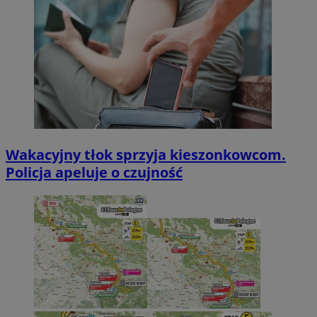
Wakacyjny tłok sprzyja kieszonkowcom.
Policja apeluje o czujność