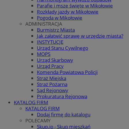
Parafie i msze święte w Mikołowie
Rozkłady jazdy w Mikołowie
Pogoda w Mikołowie
ADMINISTRACJA
Burmistrz Miasta
Jak załatwić sprawę w urzędzie miasta?
INSTYTUCJE
Urząd Stanu Cywilnego
MOPS
Urząd Skarbowy
Urząd Pracy
Komenda Powiatowa Policji
Straż Miejska
Straż Pożarna
Sąd Rejonowy
Prokuratura Rejonowa
KATALOG FIRM
KATALOG FIRM
Dodaj firmę do katalogu
POLECAMY
Skup.io - Skup mieszkań