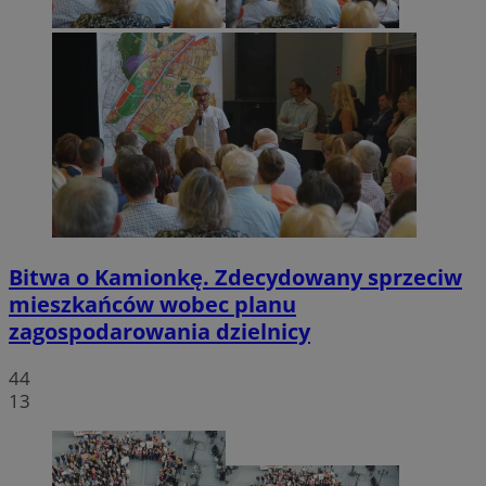
Bitwa o Kamionkę. Zdecydowany sprzeciw
mieszkańców wobec planu
zagospodarowania dzielnicy
44
13