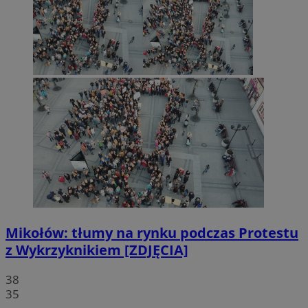
Mikołów: tłumy na rynku podczas Protestu
z Wykrzyknikiem [ZDJĘCIA]
38
35