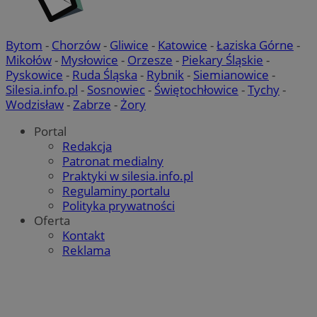
Bytom
-
Chorzów
-
Gliwice
-
Katowice
-
Łaziska Górne
-
Mikołów
-
Mysłowice
-
Orzesze
-
Piekary Śląskie
-
Pyskowice
-
Ruda Śląska
-
Rybnik
-
Siemianowice
-
Silesia.info.pl
-
Sosnowiec
-
Świętochłowice
-
Tychy
-
Wodzisław
-
Zabrze
-
Żory
Portal
Redakcja
Patronat medialny
Praktyki w silesia.info.pl
Regulaminy portalu
Polityka prywatności
Oferta
Kontakt
Reklama