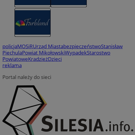
policja
MOSiR
Urząd Miasta
bezpieczeństwo
Stanisław
Piechula
Powiat Mikołowski
Wypadek
Starostwo
Powiatowe
Kradzież
Dzieci
reklama
Portal należy do sieci