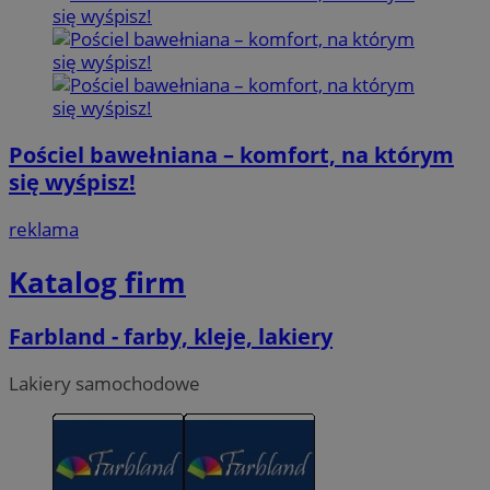
Pościel bawełniana – komfort, na którym
się wyśpisz!
reklama
Katalog firm
Farbland - farby, kleje, lakiery
Lakiery samochodowe