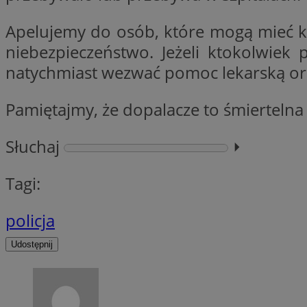
__Secure-YNID
Apelujemy do osób, które mogą mieć kon
openstat_lm6n8g2
VISITOR_INFO1_LIV
niebezpieczeństwo. Jeżeli ktokolwie
natychmiast wezwać pomoc lekarską ora
__gads
Pamiętajmy, że dopalacze to śmiertelna 
openstat_nuz7z3c
Słuchaj
⏵︎
test_cookie
_clsk
Tagi:
IDE
policja
_fbp
Udostępnij
openstat_xuklp24x
__Secure-
ROLLOUT_TOKEN