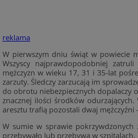
SessID
QeSessID
MvSessID
CookieScriptConse
reklama
W pierwszym dniu świąt w powiecie mi
VISITOR_PRIVACY_
Wszyscy najprawdopodobniej zatruli 
mężczyzn w wieku 17, 31 i 35-lat pośre
zarzuty. Śledczy zarzucają im sprowadz
do obrotu niebezpiecznych dopalaczy o
znacznej ilości środków odurzających. 
aresztu trafią pozostali dwaj mężczyźni –
Nazwa
Nazwa
Provider
Nazwa
_clsk
WMF-
.upload.w
W sumie w sprawie pokrzywdzonych zost
Uniq
YSC
przebywało lub przebywa w szpitalach.