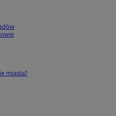
adów
łowie
ie miasta?