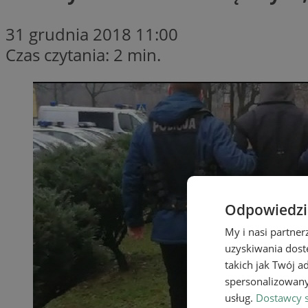
31 grudnia 2018 11:00
Czas czytania: 2 min.
Odpowiedzia
My i nasi partne
uzyskiwania dost
takich jak Twój a
spersonalizowanyc
usług.
Dostawcy s