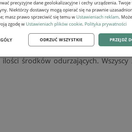
wać precyzyjne dane geolokalizacyjne i cechy urządzenia. Twoje
tryny. Niektórzy dostawcy mogą opierać się na prawnie uzasadnio
ie; masz prawo sprzeciwić się temu w
Ustawieniach reklam
. Może
woją zgodę w
Ustawieniach plików cookie
.
Polityka prywatności
h policjantów w związku ze śmiercią 3 
EGÓŁY
ODRZUĆ WSZYSTKIE
PRZEJDŹ 
 odpowiedzą za sprowadzenie niebezpiecze
ezpiecznych dopalaczy oraz handel n
e
Wydajność
Targetowanie
Fu
 ilości środków odurzających. Wszyscy 
Niezbędne
Wydajność
Targetowanie
Funkcjonalność
ie umożliwiają korzystanie z podstawowych funkcji strony internetowej, takich jak log
Bez niezbędnych plików cookie nie można prawidłowo korzystać ze strony internetowe
Provider
/
Okres
Opis
Domena
przechowywania