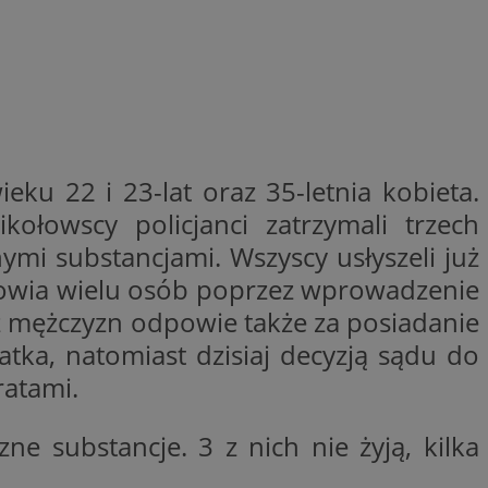
ikator sesji.
ikator sesji.
ikator sesji.
 usługę Cookie-
erencji dotyczących
Jest to konieczne,
 działał poprawnie.
u 22 i 23-lat oraz 35-letnia kobieta.
acje o zgodzie
ch dotyczących
ołowscy policjanci zatrzymali trzech
itryny. Rejestruje
ści i ustawień
ymi substancjami. Wszyscy usłyszeli już
nie w kolejnych
 nie musi ponownie
zdrowia wielu osób poprzez wprowadzenie
o zwiększa wygodę i
nych.
z mężczyzn odpowie także za posiadanie
atka, natomiast dzisiaj decyzją sądu do
ratami.
unikalnych
est powiązany z
e substancje. 3 z nich nie żyją, kilka
ści multimedialnych
Microsoft Clarity
be w celu śledzenia
n używany do
nformacji o sesji