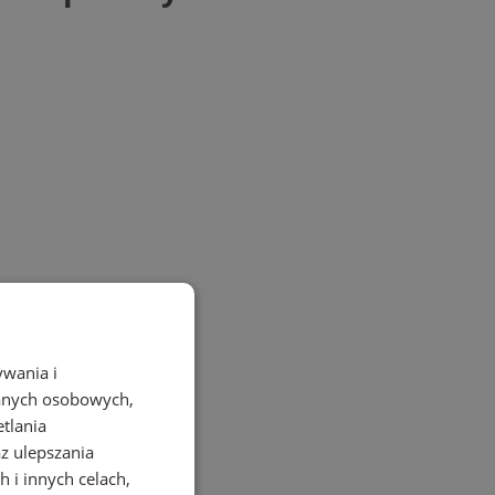
ywania i
danych osobowych,
etlania
az ulepszania
 i innych celach,