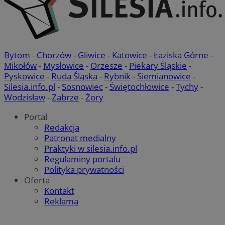
Bytom
-
Chorzów
-
Gliwice
-
Katowice
-
Łaziska Górne
-
Mikołów
-
Mysłowice
-
Orzesze
-
Piekary Śląskie
-
Pyskowice
-
Ruda Śląska
-
Rybnik
-
Siemianowice
-
Silesia.info.pl
-
Sosnowiec
-
Świętochłowice
-
Tychy
-
Wodzisław
-
Zabrze
-
Żory
Portal
Redakcja
Patronat medialny
Praktyki w silesia.info.pl
Regulaminy portalu
Polityka prywatności
Oferta
Kontakt
Reklama