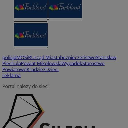
policja
MOSiR
Urząd Miasta
bezpieczeństwo
Stanisław
Piechula
Powiat Mikołowski
Wypadek
Starostwo
Powiatowe
Kradzież
Dzieci
reklama
Portal należy do sieci