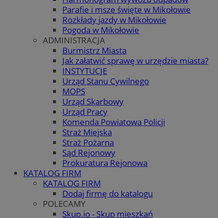
Parafie i msze święte w Mikołowie
Rozkłady jazdy w Mikołowie
Pogoda w Mikołowie
ADMINISTRACJA
Burmistrz Miasta
Jak załatwić sprawę w urzędzie miasta?
INSTYTUCJE
Urząd Stanu Cywilnego
MOPS
Urząd Skarbowy
Urząd Pracy
Komenda Powiatowa Policji
Straż Miejska
Straż Pożarna
Sąd Rejonowy
Prokuratura Rejonowa
KATALOG FIRM
KATALOG FIRM
Dodaj firmę do katalogu
POLECAMY
Skup.io - Skup mieszkań