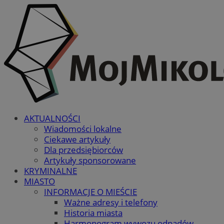
AKTUALNOŚCI
Wiadomości lokalne
Ciekawe artykuły
Dla przedsiębiorców
Artykuły sponsorowane
KRYMINALNE
MIASTO
INFORMACJE O MIEŚCIE
Ważne adresy i telefony
Historia miasta
Harmonogram wywozu odpadów