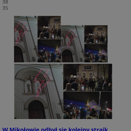
38
35
W Mikołowie odbył się kolejny strajk