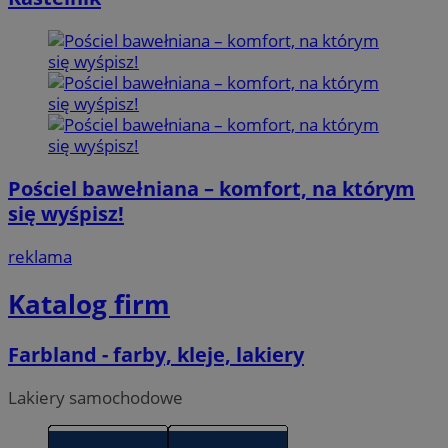
Pościel bawełniana – komfort, na którym
się wyśpisz!
reklama
Katalog firm
Farbland - farby, kleje, lakiery
Lakiery samochodowe