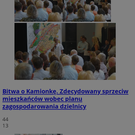
Bitwa o Kamionkę. Zdecydowany sprzeciw
mieszkańców wobec planu
zagospodarowania dzielnicy
44
13