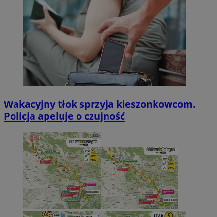
Wakacyjny tłok sprzyja kieszonkowcom.
Policja apeluje o czujność