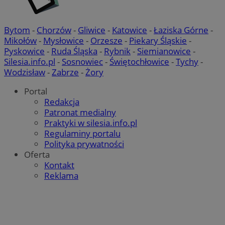
Bytom
-
Chorzów
-
Gliwice
-
Katowice
-
Łaziska Górne
-
Mikołów
-
Mysłowice
-
Orzesze
-
Piekary Śląskie
-
Pyskowice
-
Ruda Śląska
-
Rybnik
-
Siemianowice
-
Silesia.info.pl
-
Sosnowiec
-
Świętochłowice
-
Tychy
-
Wodzisław
-
Zabrze
-
Żory
Portal
Redakcja
Patronat medialny
Praktyki w silesia.info.pl
Regulaminy portalu
Polityka prywatności
Oferta
Kontakt
Reklama