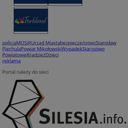
policja
MOSiR
Urząd Miasta
bezpieczeństwo
Stanisław
Piechula
Powiat Mikołowski
Wypadek
Starostwo
Powiatowe
Kradzież
Dzieci
reklama
Portal należy do sieci