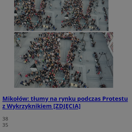
Mikołów: tłumy na rynku podczas Protestu
z Wykrzyknikiem [ZDJĘCIA]
38
35