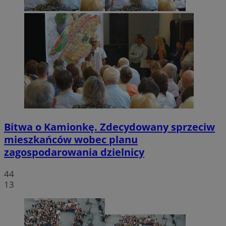
Bitwa o Kamionkę. Zdecydowany sprzeciw
mieszkańców wobec planu
zagospodarowania dzielnicy
44
13