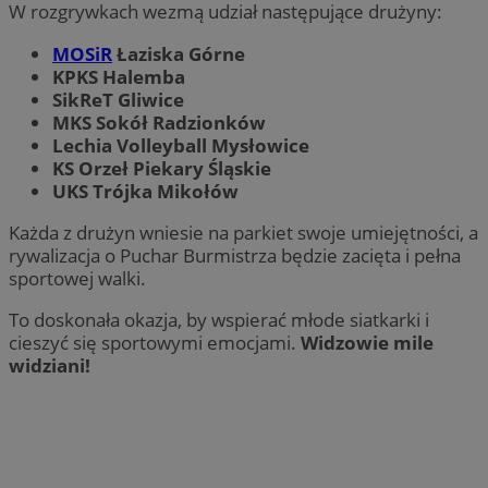
W rozgrywkach wezmą udział następujące drużyny:
MOSiR
Łaziska Górne
KPKS Halemba
SikReT Gliwice
MKS Sokół Radzionków
Lechia Volleyball Mysłowice
KS Orzeł Piekary Śląskie
UKS Trójka Mikołów
Każda z drużyn wniesie na parkiet swoje umiejętności, a
rywalizacja o Puchar Burmistrza będzie zacięta i pełna
sportowej walki.
To doskonała okazja, by wspierać młode siatkarki i
cieszyć się sportowymi emocjami.
Widzowie mile
widziani!