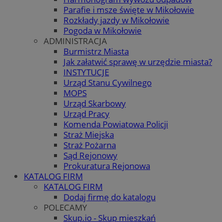
Parafie i msze święte w Mikołowie
Rozkłady jazdy w Mikołowie
Pogoda w Mikołowie
ADMINISTRACJA
Burmistrz Miasta
Jak załatwić sprawę w urzędzie miasta?
INSTYTUCJE
Urząd Stanu Cywilnego
MOPS
Urząd Skarbowy
Urząd Pracy
Komenda Powiatowa Policji
Straż Miejska
Straż Pożarna
Sąd Rejonowy
Prokuratura Rejonowa
KATALOG FIRM
KATALOG FIRM
Dodaj firmę do katalogu
POLECAMY
Skup.io - Skup mieszkań