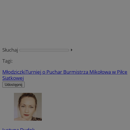
Słuchaj
⏵︎
Tagi:
Młodziczki
Turniej o Puchar Burmistrza Mikołowa w Piłce
Siatkowej
Udostępnij
Justyna Dudek