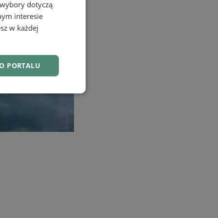
 wybory dotyczą
nym interesie
sz w każdej
DO PORTALU
nkcjonalność
owanie użytkownika i
j.