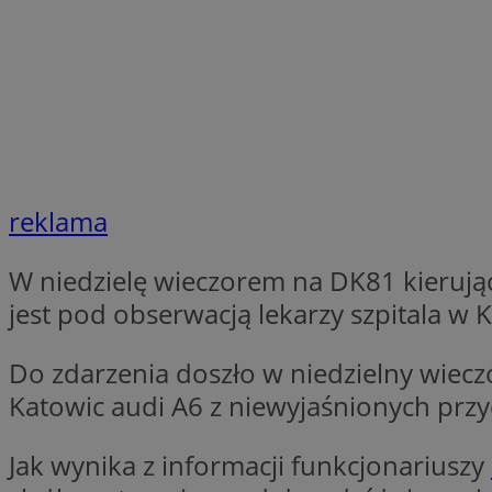
SessID
QeSessID
MvSessID
CookieScriptConse
VISITOR_PRIVACY_
reklama
W niedzielę wieczorem na DK81 kierują
jest pod obserwacją lekarzy szpitala w 
Do zdarzenia doszło w niedzielny wiecz
Nazwa
Nazwa
Provider
Katowic audi A6 z niewyjaśnionych prz
Nazwa
_clsk
WMF-
.upload.w
Uniq
YSC
Jak wynika z informacji funkcjonariuszy