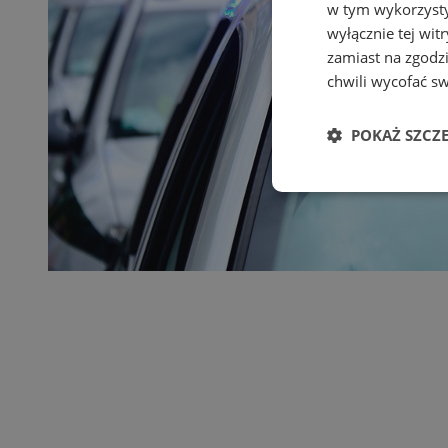
w tym wykorzysty
wyłącznie tej wi
zamiast na zgodz
chwili wycofać s
POKAŻ SZCZ
Niezbędn
Niezbędne pliki cook
zarządzanie kontem. 
Nazwa