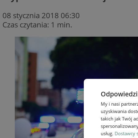
08 stycznia 2018 06:30
Czas czytania: 1 min.
Odpowiedzia
My i nasi partne
uzyskiwania dost
takich jak Twój a
spersonalizowanyc
usług.
Dostawcy s