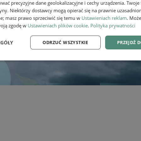
wać precyzyjne dane geolokalizacyjne i cechy urządzenia. Twoje
tryny. Niektórzy dostawcy mogą opierać się na prawnie uzasadnio
ie; masz prawo sprzeciwić się temu w
Ustawieniach reklam
. Może
woją zgodę w
Ustawieniach plików cookie
.
Polityka prywatności
EGÓŁY
ODRZUĆ WSZYSTKIE
PRZEJDŹ 
e
Wydajność
Targetowanie
Fu
Niezbędne
Wydajność
Targetowanie
Funkcjonalność
ie umożliwiają korzystanie z podstawowych funkcji strony internetowej, takich jak log
Bez niezbędnych plików cookie nie można prawidłowo korzystać ze strony internetowe
Provider
/
Okres
Opis
Domena
przechowywania