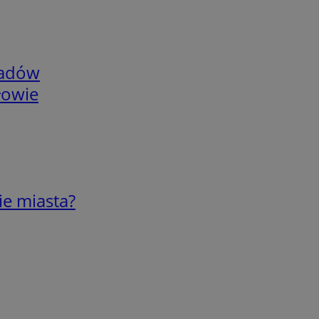
adów
łowie
ie miasta?