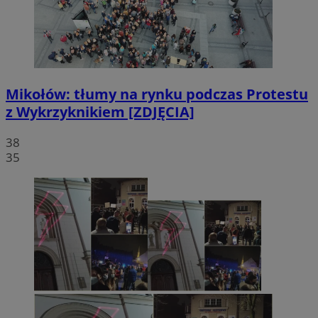
Mikołów: tłumy na rynku podczas Protestu
z Wykrzyknikiem [ZDJĘCIA]
38
35