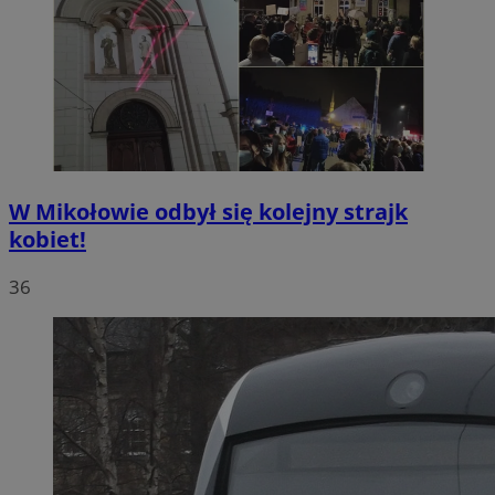
W Mikołowie odbył się kolejny strajk
kobiet!
36