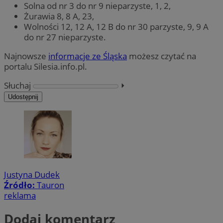
Solna od nr 3 do nr 9 nieparzyste, 1, 2,
Żurawia 8, 8 A, 23,
Wolności 12, 12 A, 12 B do nr 30 parzyste, 9, 9 A
do nr 27 nieparzyste.
Najnowsze
informacje ze Śląska
możesz czytać na
portalu Silesia.info.pl.
Słuchaj
⏵︎
Udostępnij
Justyna Dudek
Źródło:
Tauron
reklama
Dodaj komentarz