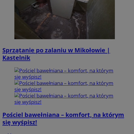
Sprzątanie po zalaniu w Mikołowie |
Kastelnik
Pościel bawełniana – komfort, na którym
się wyśpisz!