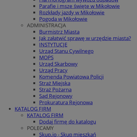
Parafie i msze święte w Mikołowie
Rozkłady jazdy w Mikołowie
Pogoda w Mikołowie
ADMINISTRACJA
Burmistrz Miasta
Jak załatwić sprawę w urzędzie miasta?
INSTYTUCJE
Urząd Stanu Cywilnego
MOPS
Urząd Skarbowy
Urząd Pracy
Komenda Powiatowa Policji
Straż Miejska
Straż Pożarna
Sąd Rejonowy
Prokuratura Rejonowa
KATALOG FIRM
KATALOG FIRM
Dodaj firmę do katalogu
POLECAMY
Skup.io - Skup mieszkań