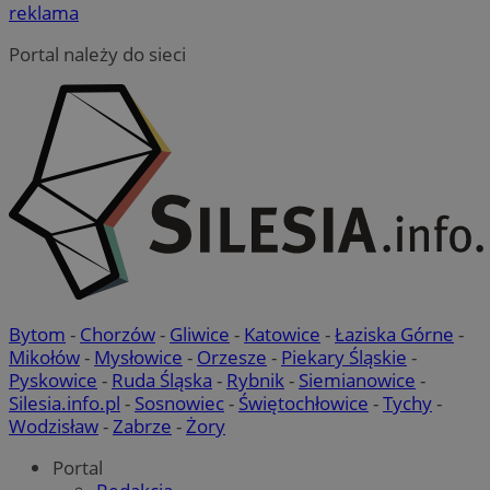
reklama
Portal należy do sieci
Bytom
-
Chorzów
-
Gliwice
-
Katowice
-
Łaziska Górne
-
Mikołów
-
Mysłowice
-
Orzesze
-
Piekary Śląskie
-
Pyskowice
-
Ruda Śląska
-
Rybnik
-
Siemianowice
-
Silesia.info.pl
-
Sosnowiec
-
Świętochłowice
-
Tychy
-
Wodzisław
-
Zabrze
-
Żory
Portal