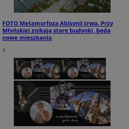
FOTO
Metamorfoza Abisynii trwa. Przy
Młyńskiej znikają stare budynki, będą
nowe mieszkania
9