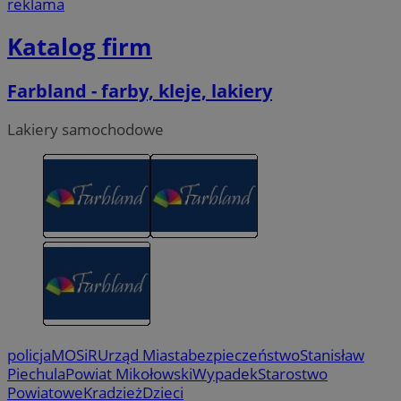
reklama
Katalog firm
Farbland - farby, kleje, lakiery
Lakiery samochodowe
policja
MOSiR
Urząd Miasta
bezpieczeństwo
Stanisław
Piechula
Powiat Mikołowski
Wypadek
Starostwo
Powiatowe
Kradzież
Dzieci