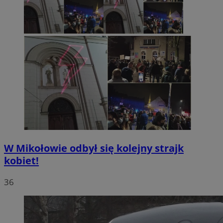
W Mikołowie odbył się kolejny strajk
kobiet!
36