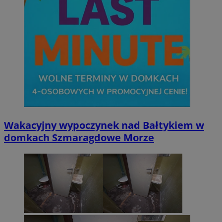
Wakacyjny wypoczynek nad Bałtykiem w
domkach Szmaragdowe Morze