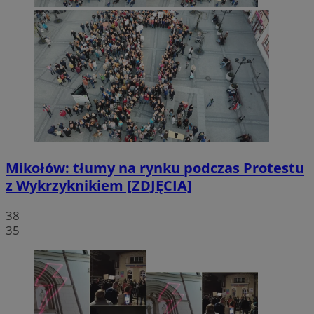
Mikołów: tłumy na rynku podczas Protestu
z Wykrzyknikiem [ZDJĘCIA]
38
35