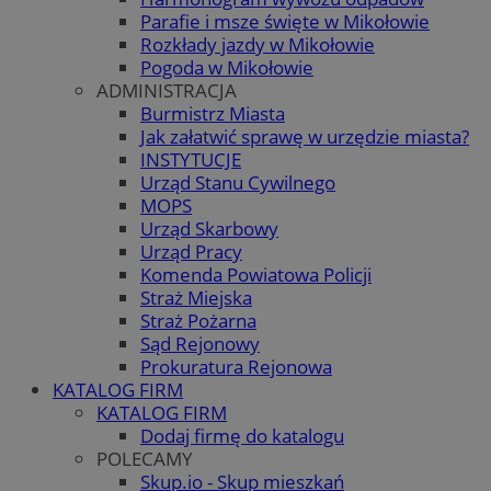
Parafie i msze święte w Mikołowie
Rozkłady jazdy w Mikołowie
Pogoda w Mikołowie
ADMINISTRACJA
Burmistrz Miasta
Jak załatwić sprawę w urzędzie miasta?
INSTYTUCJE
Urząd Stanu Cywilnego
MOPS
Urząd Skarbowy
Urząd Pracy
Komenda Powiatowa Policji
Straż Miejska
Straż Pożarna
Sąd Rejonowy
Prokuratura Rejonowa
KATALOG FIRM
KATALOG FIRM
Dodaj firmę do katalogu
POLECAMY
Skup.io - Skup mieszkań