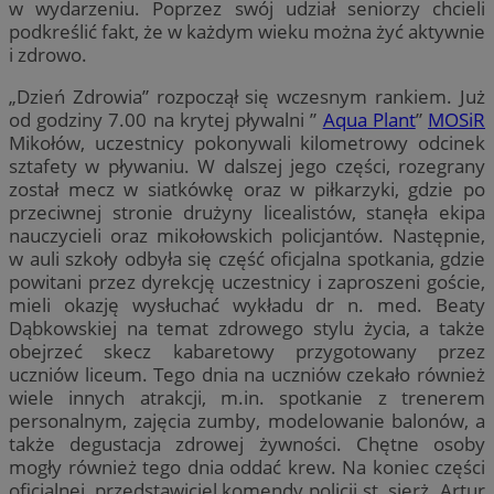
w wydarzeniu. Poprzez swój udział seniorzy chcieli
podkreślić fakt, że w każdym wieku można żyć aktywnie
i zdrowo.
„Dzień Zdrowia” rozpoczął się wczesnym rankiem. Już
od godziny 7.00 na krytej pływalni ”
Aqua Plant
”
MOSiR
Mikołów, uczestnicy pokonywali kilometrowy odcinek
sztafety w pływaniu. W dalszej jego części, rozegrany
został mecz w siatkówkę oraz w piłkarzyki, gdzie po
przeciwnej stronie drużyny licealistów, stanęła ekipa
nauczycieli oraz mikołowskich policjantów. Następnie,
w auli szkoły odbyła się część oficjalna spotkania, gdzie
powitani przez dyrekcję uczestnicy i zaproszeni goście,
mieli okazję wysłuchać wykładu dr n. med. Beaty
Dąbkowskiej na temat zdrowego stylu życia, a także
obejrzeć skecz kabaretowy przygotowany przez
uczniów liceum. Tego dnia na uczniów czekało również
wiele innych atrakcji, m.in. spotkanie z trenerem
personalnym, zajęcia zumby, modelowanie balonów, a
także degustacja zdrowej żywności. Chętne osoby
mogły również tego dnia oddać krew. Na koniec części
oficjalnej, przedstawiciel komendy policji st. sierż. Artur