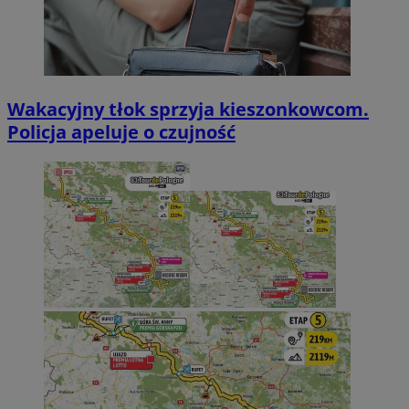
Wakacyjny tłok sprzyja kieszonkowcom.
Policja apeluje o czujność