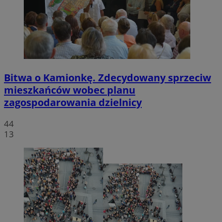
Bitwa o Kamionkę. Zdecydowany sprzeciw
mieszkańców wobec planu
zagospodarowania dzielnicy
44
13