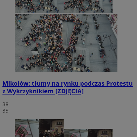
Mikołów: tłumy na rynku podczas Protestu
z Wykrzyknikiem [ZDJĘCIA]
38
35