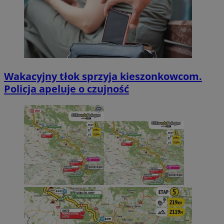
Wakacyjny tłok sprzyja kieszonkowcom.
Policja apeluje o czujność