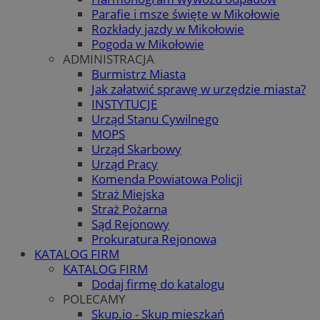
Parafie i msze święte w Mikołowie
Rozkłady jazdy w Mikołowie
Pogoda w Mikołowie
ADMINISTRACJA
Burmistrz Miasta
Jak załatwić sprawę w urzędzie miasta?
INSTYTUCJE
Urząd Stanu Cywilnego
MOPS
Urząd Skarbowy
Urząd Pracy
Komenda Powiatowa Policji
Straż Miejska
Straż Pożarna
Sąd Rejonowy
Prokuratura Rejonowa
KATALOG FIRM
KATALOG FIRM
Dodaj firmę do katalogu
POLECAMY
Skup.io - Skup mieszkań