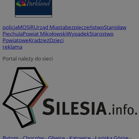
policja
MOSiR
Urząd Miasta
bezpieczeństwo
Stanisław
Piechula
Powiat Mikołowski
Wypadek
Starostwo
Powiatowe
Kradzież
Dzieci
reklama
Portal należy do sieci
Bytom
-
Chorzów
-
Gliwice
-
Katowice
-
Łaziska Górne
-