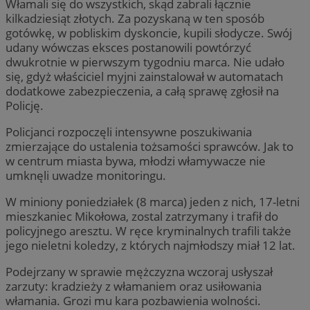
Włamali się do wszystkich, skąd zabrali łącznie
kilkadziesiąt złotych. Za pozyskaną w ten sposób
gotówkę, w pobliskim dyskoncie, kupili słodycze. Swój
udany wówczas eksces postanowili powtórzyć
dwukrotnie w pierwszym tygodniu marca. Nie udało
się, gdyż właściciel myjni zainstalował w automatach
dodatkowe zabezpieczenia, a całą sprawę zgłosił na
Policję.
Policjanci rozpoczęli intensywne poszukiwania
zmierzające do ustalenia tożsamości sprawców. Jak to
w centrum miasta bywa, młodzi włamywacze nie
umknęli uwadze monitoringu.
W miniony poniedziałek (8 marca) jeden z nich, 17-letni
mieszkaniec Mikołowa, zostal zatrzymany i trafił do
policyjnego aresztu. W ręce kryminalnych trafili także
jego nieletni koledzy, z których najmłodszy miał 12 lat.
Podejrzany w sprawie mężczyzna wczoraj usłyszał
zarzuty: kradzieży z włamaniem oraz usiłowania
włamania. Grozi mu kara pozbawienia wolności.