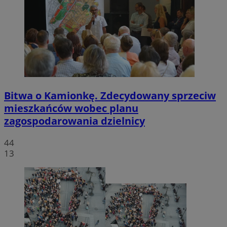
Bitwa o Kamionkę. Zdecydowany sprzeciw
mieszkańców wobec planu
zagospodarowania dzielnicy
44
13