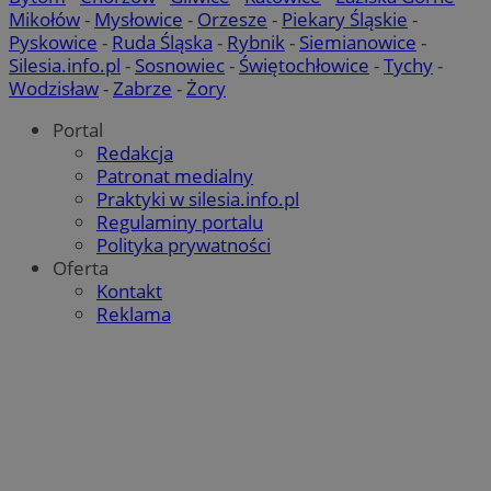
Mikołów
-
Mysłowice
-
Orzesze
-
Piekary Śląskie
-
Pyskowice
-
Ruda Śląska
-
Rybnik
-
Siemianowice
-
Silesia.info.pl
-
Sosnowiec
-
Świętochłowice
-
Tychy
-
Wodzisław
-
Zabrze
-
Żory
Portal
Redakcja
Patronat medialny
Praktyki w silesia.info.pl
Regulaminy portalu
Polityka prywatności
Oferta
Kontakt
Reklama