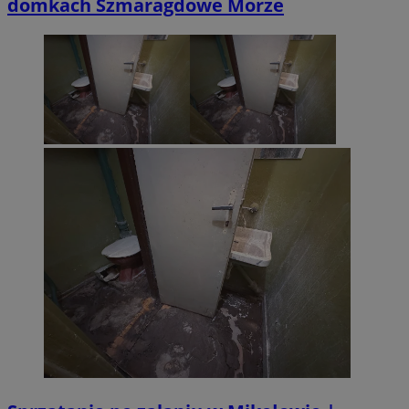
domkach Szmaragdowe Morze