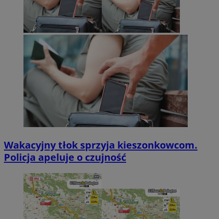
Wakacyjny tłok sprzyja kieszonkowcom.
Policja apeluje o czujność