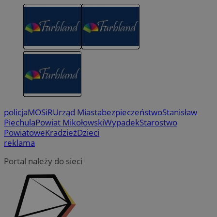
policja
MOSiR
Urząd Miasta
bezpieczeństwo
Stanisław
Piechula
Powiat Mikołowski
Wypadek
Starostwo
Powiatowe
Kradzież
Dzieci
reklama
Portal należy do sieci