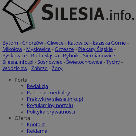
Bytom
-
Chorzów
-
Gliwice
-
Katowice
-
Łaziska Górne
-
Mikołów
-
Mysłowice
-
Orzesze
-
Piekary Śląskie
-
Pyskowice
-
Ruda Śląska
-
Rybnik
-
Siemianowice
-
Silesia.info.pl
-
Sosnowiec
-
Świętochłowice
-
Tychy
-
Wodzisław
-
Zabrze
-
Żory
Portal
Redakcja
Patronat medialny
Praktyki w silesia.info.pl
Regulaminy portalu
Polityka prywatności
Oferta
Kontakt
Reklama