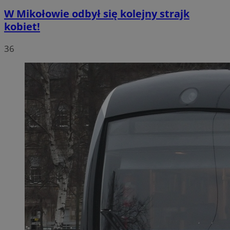
W Mikołowie odbył się kolejny strajk
kobiet!
36