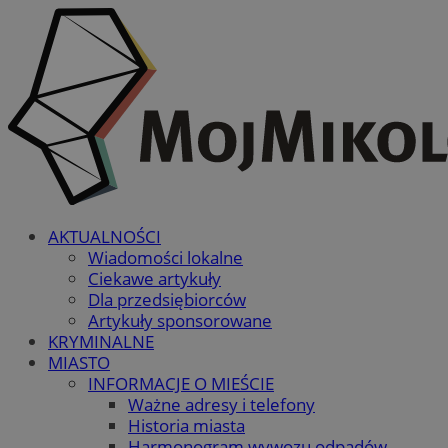
AKTUALNOŚCI
Wiadomości lokalne
Ciekawe artykuły
Dla przedsiębiorców
Artykuły sponsorowane
KRYMINALNE
MIASTO
INFORMACJE O MIEŚCIE
Ważne adresy i telefony
Historia miasta
Harmonogram wywozu odpadów