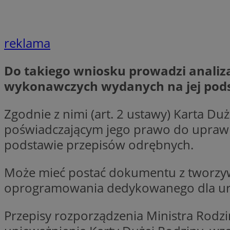
__Secure-YNID
openstat_lm6n8g2
VISITOR_INFO1_LIV
reklama
Do takiego wniosku prowadzi analiza
__gads
openstat_nuz7z3c
wykonawczych wydanych na jej pods
test_cookie
Zgodnie z nimi (art. 2 ustawy) Karta Du
poświadczającym jego prawo do uprawn
_clsk
IDE
podstawie przepisów odrębnych.
Może mieć postać dokumentu z tworzywa
_fbp
oprogramowania dedykowanego dla urzą
openstat_xuklp24x
__Secure-
Przepisy rozporządzenia Ministra Rodzin
ROLLOUT_TOKEN