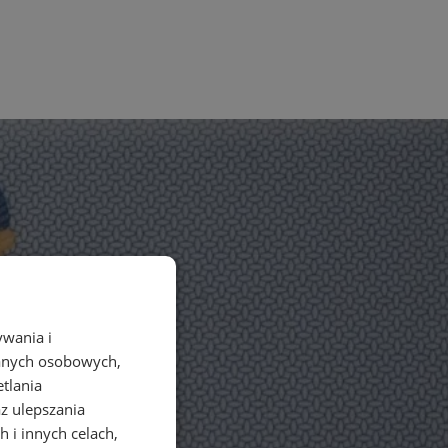
ywania i
danych osobowych,
etlania
az ulepszania
 i innych celach,