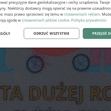
wać precyzyjne dane geolokalizacyjne i cechy urządzenia. Twoje
tryny. Niektórzy dostawcy mogą opierać się na prawnie uzasadnio
ie; masz prawo sprzeciwić się temu w
Ustawieniach reklam
. Może
woją zgodę w
Ustawieniach plików cookie
.
Polityka prywatności
EGÓŁY
ODRZUĆ WSZYSTKIE
PRZEJDŹ 
e
Wydajność
Targetowanie
Fu
Niezbędne
Wydajność
Targetowanie
Funkcjonalność
ie umożliwiają korzystanie z podstawowych funkcji strony internetowej, takich jak log
Bez niezbędnych plików cookie nie można prawidłowo korzystać ze strony internetowe
Provider
/
Okres
Opis
Domena
przechowywania