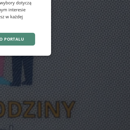
 wybory dotyczą
nym interesie
sz w każdej
DO PORTALU
nkcjonalność
owanie użytkownika i
j.