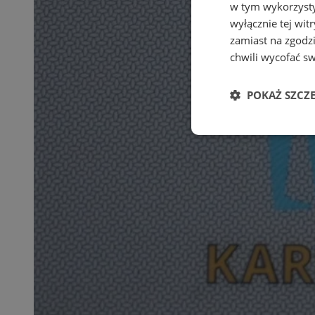
w tym wykorzysty
wyłącznie tej wi
zamiast na zgodz
chwili wycofać s
POKAŻ SZCZ
Niezbędn
Niezbędne pliki cook
zarządzanie kontem. 
Nazwa