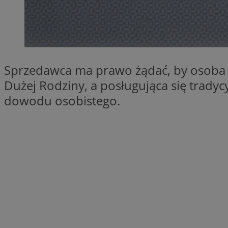
SessID
QeSessID
MvSessID
CookieScriptConse
Sprzedawca ma prawo żądać, by osoba ch
Dużej Rodziny, a posługująca się trady
VISITOR_PRIVACY_
dowodu osobistego.
Nazwa
Nazwa
Provider
Nazwa
_clsk
WMF-
.upload.w
Uniq
YSC