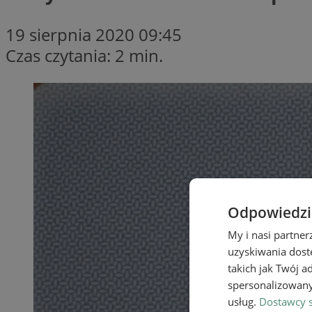
19 sierpnia 2020 09:45
Czas czytania: 2 min.
Odpowiedzia
My i nasi partne
uzyskiwania dost
takich jak Twój a
spersonalizowanyc
usług.
Dostawcy s