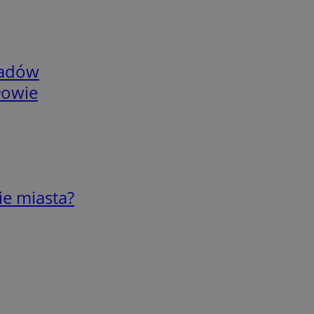
adów
łowie
ie miasta?