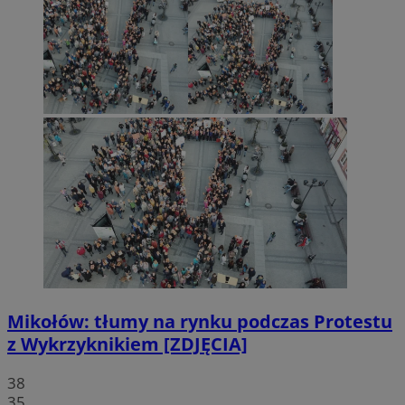
Mikołów: tłumy na rynku podczas Protestu
z Wykrzyknikiem [ZDJĘCIA]
38
35