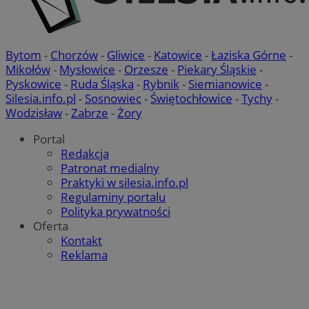
Bytom
-
Chorzów
-
Gliwice
-
Katowice
-
Łaziska Górne
-
Mikołów
-
Mysłowice
-
Orzesze
-
Piekary Śląskie
-
Pyskowice
-
Ruda Śląska
-
Rybnik
-
Siemianowice
-
Silesia.info.pl
-
Sosnowiec
-
Świętochłowice
-
Tychy
-
Wodzisław
-
Zabrze
-
Żory
Portal
Redakcja
Patronat medialny
Praktyki w silesia.info.pl
Regulaminy portalu
Polityka prywatności
Oferta
Kontakt
Reklama