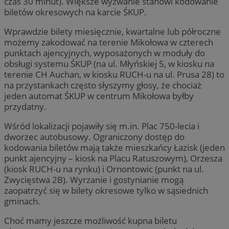
czas 30 minut). Większe wyzwanie stanowi kodowanie
biletów okresowych na karcie ŚKUP.
Wprawdzie bilety miesięcznie, kwartalne lub półroczne
możemy zakodować na terenie Mikołowa w czterech
punktach ajencyjnych, wyposażonych w moduły do
obsługi systemu ŚKUP (na ul. Młyńskiej 5, w kiosku na
terenie CH Auchan, w kiosku RUCH-u na ul. Prusa 28) to
na przystankach często słyszymy głosy, że chociaż
jeden automat ŚKUP w centrum Mikołowa byłby
przydatny.
Wśród lokalizacji pojawiły się m.in. Plac 750-lecia i
dworzec autobusowy. Ograniczony dostęp do
kodowania biletów mają także mieszkańcy Łazisk (jeden
punkt ajencyjny – kiosk na Placu Ratuszowym), Orzesza
(kiosk RUCH-u na rynku) i Ornontowic (punkt na ul.
Zwycięstwa 2B). Wyrzanie i gostynianie mogą
zaopatrzyć się w bilety okresowe tylko w sąsiednich
gminach.
Choć mamy jeszcze możliwość kupna biletu