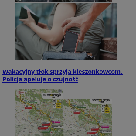
Wakacyjny tłok sprzyja kieszonkowcom.
Policja apeluje o czujność