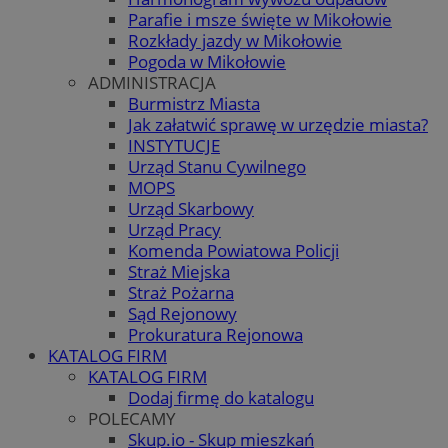
Parafie i msze święte w Mikołowie
Rozkłady jazdy w Mikołowie
Pogoda w Mikołowie
ADMINISTRACJA
Burmistrz Miasta
Jak załatwić sprawę w urzędzie miasta?
INSTYTUCJE
Urząd Stanu Cywilnego
MOPS
Urząd Skarbowy
Urząd Pracy
Komenda Powiatowa Policji
Straż Miejska
Straż Pożarna
Sąd Rejonowy
Prokuratura Rejonowa
KATALOG FIRM
KATALOG FIRM
Dodaj firmę do katalogu
POLECAMY
Skup.io - Skup mieszkań