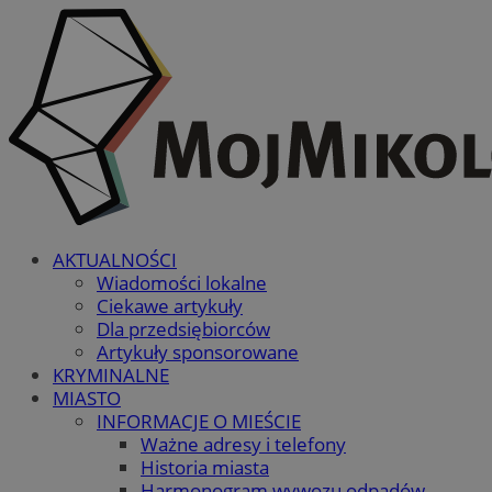
AKTUALNOŚCI
Wiadomości lokalne
Ciekawe artykuły
Dla przedsiębiorców
Artykuły sponsorowane
KRYMINALNE
MIASTO
INFORMACJE O MIEŚCIE
Ważne adresy i telefony
Historia miasta
Harmonogram wywozu odpadów