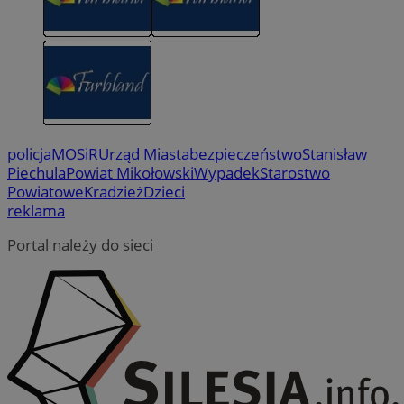
policja
MOSiR
Urząd Miasta
bezpieczeństwo
Stanisław
Piechula
Powiat Mikołowski
Wypadek
Starostwo
Powiatowe
Kradzież
Dzieci
reklama
Portal należy do sieci