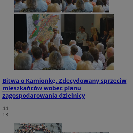
Bitwa o Kamionkę. Zdecydowany sprzeciw
mieszkańców wobec planu
zagospodarowania dzielnicy
44
13