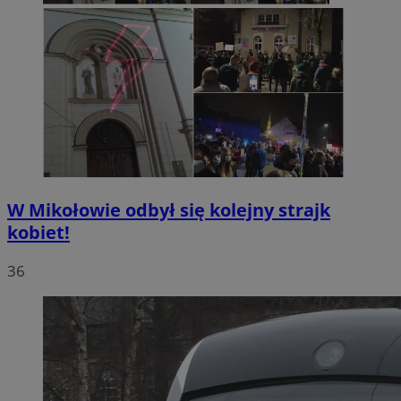
W Mikołowie odbył się kolejny strajk
kobiet!
36