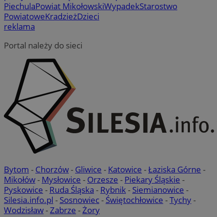
Piechula
Powiat Mikołowski
Wypadek
Starostwo
Powiatowe
Kradzież
Dzieci
reklama
Portal należy do sieci
Bytom
-
Chorzów
-
Gliwice
-
Katowice
-
Łaziska Górne
-
Mikołów
-
Mysłowice
-
Orzesze
-
Piekary Śląskie
-
Pyskowice
-
Ruda Śląska
-
Rybnik
-
Siemianowice
-
Silesia.info.pl
-
Sosnowiec
-
Świętochłowice
-
Tychy
-
Wodzisław
-
Zabrze
-
Żory