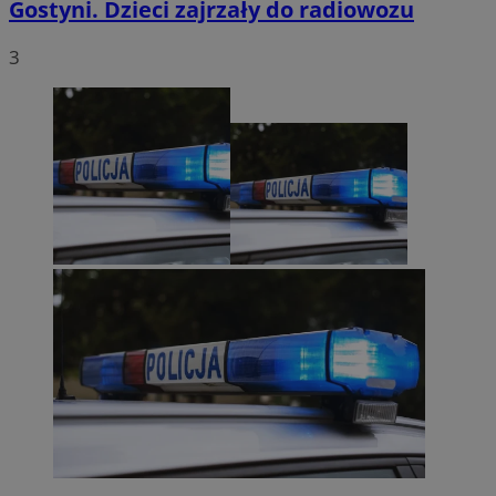
Gostyni. Dzieci zajrzały do radiowozu
3