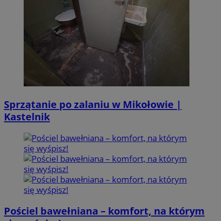
Sprzątanie po zalaniu w Mikołowie |
Kastelnik
Pościel bawełniana – komfort, na którym