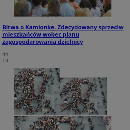
Bitwa o Kamionkę. Zdecydowany sprzeciw
mieszkańców wobec planu
zagospodarowania dzielnicy
44
13