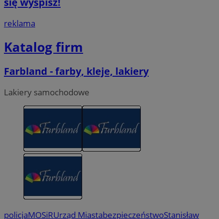
się wyśpisz!
reklama
Katalog firm
Farbland - farby, kleje, lakiery
Lakiery samochodowe
policja
MOSiR
Urząd Miasta
bezpieczeństwo
Stanisław