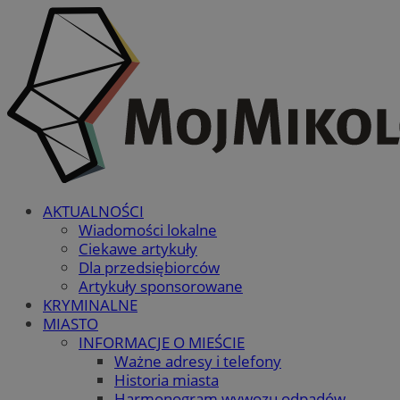
AKTUALNOŚCI
Wiadomości lokalne
Ciekawe artykuły
Dla przedsiębiorców
Artykuły sponsorowane
KRYMINALNE
MIASTO
INFORMACJE O MIEŚCIE
Ważne adresy i telefony
Historia miasta
Harmonogram wywozu odpadów