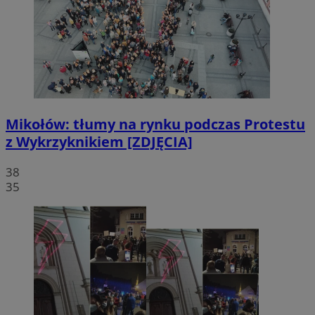
Mikołów: tłumy na rynku podczas Protestu
z Wykrzyknikiem [ZDJĘCIA]
38
35