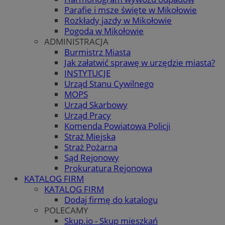
Parafie i msze święte w Mikołowie
Rozkłady jazdy w Mikołowie
Pogoda w Mikołowie
ADMINISTRACJA
Burmistrz Miasta
Jak załatwić sprawę w urzędzie miasta?
INSTYTUCJE
Urząd Stanu Cywilnego
MOPS
Urząd Skarbowy
Urząd Pracy
Komenda Powiatowa Policji
Straż Miejska
Straż Pożarna
Sąd Rejonowy
Prokuratura Rejonowa
KATALOG FIRM
KATALOG FIRM
Dodaj firmę do katalogu
POLECAMY
Skup.io - Skup mieszkań