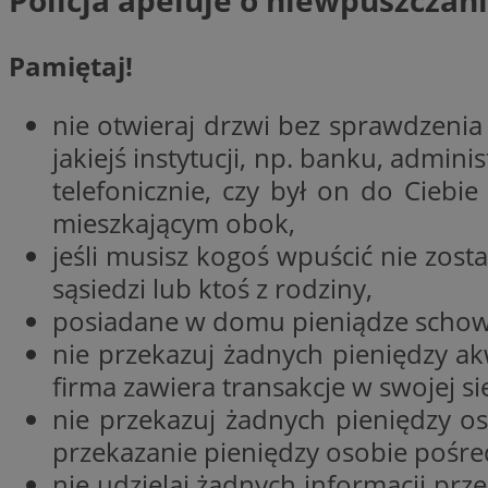
Policja apeluje o niewpuszczan
__Secure-YNID
Pamiętaj!
openstat_lm6n8g2
VISITOR_INFO1_LIV
nie otwieraj drzwi bez sprawdzenia kt
jakiejś instytucji, np. banku, admin
__gads
openstat_nuz7z3c
telefonicznie, czy był on do Ciebi
mieszkającym obok,
test_cookie
jeśli musisz kogoś wpuścić nie zost
sąsiedzi lub ktoś z rodziny,
_clsk
IDE
posiadane w domu pieniądze schow
nie przekazuj żadnych pieniędzy a
firma zawiera transakcje w swojej s
_fbp
openstat_xuklp24x
nie przekazuj żadnych pieniędzy os
__Secure-
przekazanie pieniędzy osobie pośre
ROLLOUT_TOKEN
nie udzielaj żadnych informacji pr