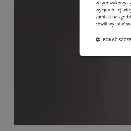
w tym wykorzysty
wyłącznie tej wi
zamiast na zgodz
chwili wycofać s
POKAŻ SZCZ
Niezbędn
Niezbędne pliki cook
zarządzanie kontem. 
Nazwa