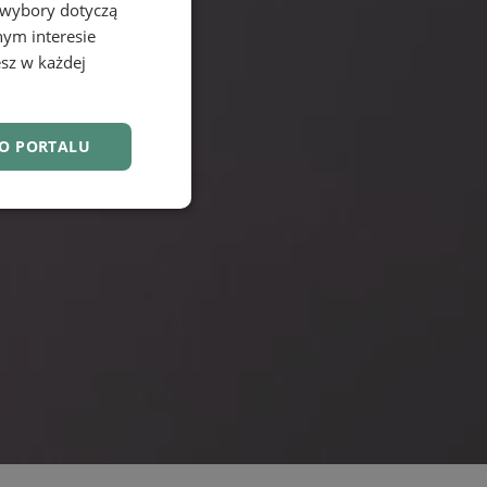
 wybory dotyczą
nym interesie
sz w każdej
DO PORTALU
nkcjonalność
owanie użytkownika i
j.