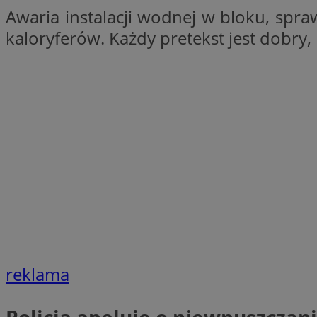
Awaria instalacji wodnej w bloku, spra
SessID
kaloryferów. Każdy pretekst jest dobry, 
QeSessID
MvSessID
CookieScriptConse
VISITOR_PRIVACY_
Nazwa
Nazwa
Provider
Nazwa
reklama
_clsk
WMF-
.upload.w
Uniq
YSC