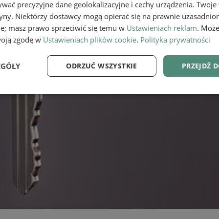
wać precyzyjne dane geolokalizacyjne i cechy urządzenia. Twoje
tryny. Niektórzy dostawcy mogą opierać się na prawnie uzasadnio
ie; masz prawo sprzeciwić się temu w
Ustawieniach reklam
. Może
woją zgodę w
Ustawieniach plików cookie
.
Polityka prywatności
EGÓŁY
ODRZUĆ WSZYSTKIE
PRZEJDŹ 
e
Wydajność
Targetowanie
Fu
Niezbędne
Wydajność
Targetowanie
Funkcjonalność
ie umożliwiają korzystanie z podstawowych funkcji strony internetowej, takich jak log
Bez niezbędnych plików cookie nie można prawidłowo korzystać ze strony internetowe
Provider
/
Okres
Opis
Domena
przechowywania