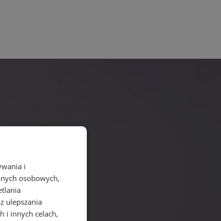
ywania i
danych osobowych,
etlania
az ulepszania
 i innych celach,