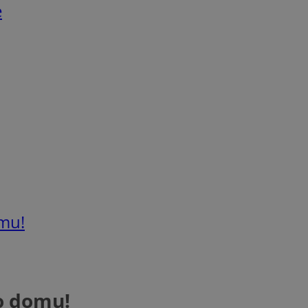
e
mu!
o domu!