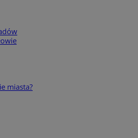
adów
łowie
ie miasta?