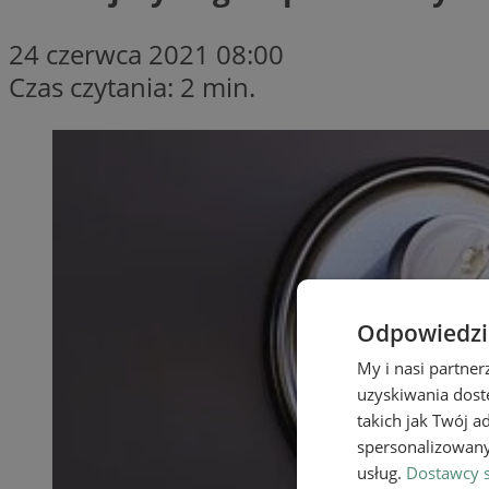
24 czerwca 2021 08:00
Czas czytania: 2 min.
Odpowiedzia
My i nasi partne
uzyskiwania dost
takich jak Twój a
spersonalizowanyc
usług.
Dostawcy s