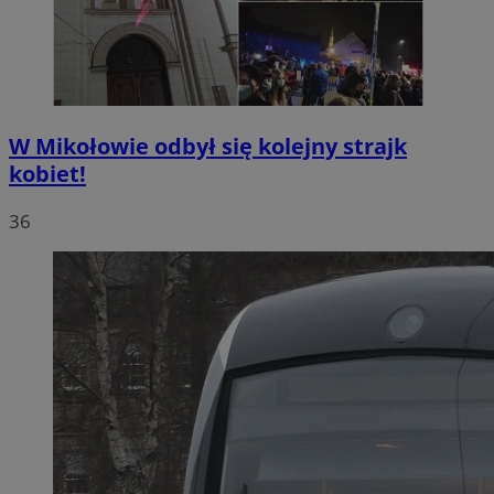
W Mikołowie odbył się kolejny strajk
kobiet!
36