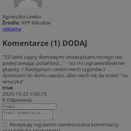
Agnieszka Lewko
Źródło:
KPP Mikołów
reklama
Komentarze (1)
DODAJ
"33-latek zajęty domowymi obowiązkami niczego nie
podejrzewając podał kod..." - też mi usprawiedliwienie
głupoty :/ Następnym razem niech cyganów z
dywanami do domu wpuści, albo niech się da zrobić "na
wnuczka".
true
2020-10-22 o 00:15
8
Odpowiedz
Akceptuję regulamin zamieszczania komentarzy
oraz politykę prywatności.