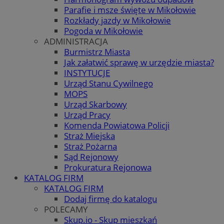
Parafie i msze święte w Mikołowie
Rozkłady jazdy w Mikołowie
Pogoda w Mikołowie
ADMINISTRACJA
Burmistrz Miasta
Jak załatwić sprawę w urzędzie miasta?
INSTYTUCJE
Urząd Stanu Cywilnego
MOPS
Urząd Skarbowy
Urząd Pracy
Komenda Powiatowa Policji
Straż Miejska
Straż Pożarna
Sąd Rejonowy
Prokuratura Rejonowa
KATALOG FIRM
KATALOG FIRM
Dodaj firmę do katalogu
POLECAMY
Skup.io - Skup mieszkań