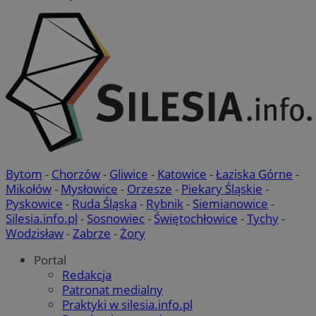
Bytom
-
Chorzów
-
Gliwice
-
Katowice
-
Łaziska Górne
-
Mikołów
-
Mysłowice
-
Orzesze
-
Piekary Śląskie
-
Pyskowice
-
Ruda Śląska
-
Rybnik
-
Siemianowice
-
Silesia.info.pl
-
Sosnowiec
-
Świętochłowice
-
Tychy
-
Wodzisław
-
Zabrze
-
Żory
Portal
Redakcja
Patronat medialny
Praktyki w silesia.info.pl