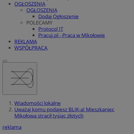
OGŁOSZENIA
OGŁOSZENIA
Dodaj Ogłoszenie
POLECAMY
Protocol IT
Pracuj.pl - Praca w Mikołowie
REKLAMA
WSPÓŁPRACA
Wiadomości lokalne
Uważaj komu podajesz BLIK-a! Mieszkaniec
Mikołowa stracił tysiąc złotych
reklama