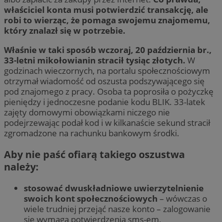
właściciel konta musi potwierdzić transakcję, ale
robi to wierząc, że pomaga swojemu znajomemu,
który znalazł się w potrzebie.
Właśnie w taki sposób wczoraj, 20 październia br.,
33-letni mikołowianin stracił tysiąc złotych.
W
godzinach wieczornych, na portalu społecznościowym
otrzymał wiadomość od oszusta podszywającego się
pod znajomego z pracy. Osoba ta poprosiła o pożyczkę
pieniędzy i jednoczesne podanie kodu BLIK. 33-latek
zajęty domowymi obowiązkami niczego nie
podejrzewając podał kod i w kilkanaście sekund stracił
zgromadzone na rachunku bankowym środki.
Aby nie paść ofiarą takiego oszustwa
należy:
stosować dwuskładniowe uwierzytelnienie
swoich kont społecznościowych
– wówczas o
wiele trudniej przejąć nasze konto – zalogowanie
się wymaga potwierdzenia sms-em,