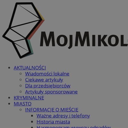
AKTUALNOŚCI
Wiadomości lokalne
Ciekawe artykuły
Dla przedsiębiorców
Artykuły sponsorowane
KRYMINALNE
MIASTO
INFORMACJE O MIEŚCIE
Ważne adresy i telefony
Historia miasta
Harmonogram wywozu odpadów