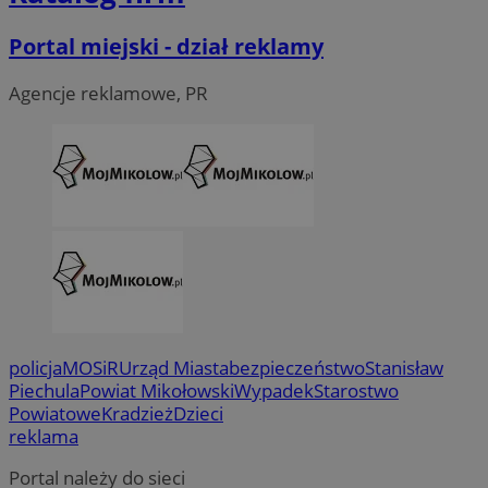
Portal miejski - dział reklamy
Agencje reklamowe, PR
policja
MOSiR
Urząd Miasta
bezpieczeństwo
Stanisław
Piechula
Powiat Mikołowski
Wypadek
Starostwo
Powiatowe
Kradzież
Dzieci
reklama
Portal należy do sieci