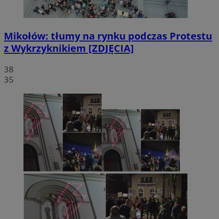
Mikołów: tłumy na rynku podczas Protestu
z Wykrzyknikiem [ZDJĘCIA]
38
35