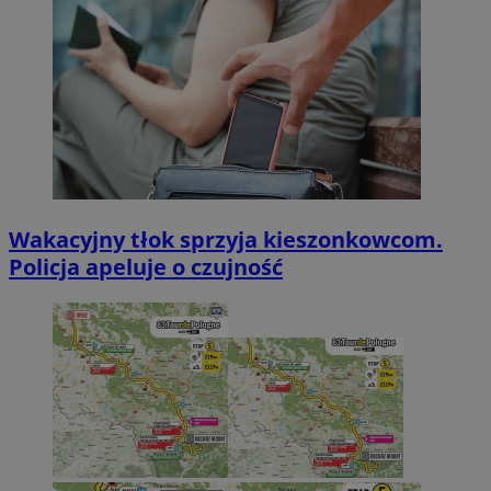
Wakacyjny tłok sprzyja kieszonkowcom.
Policja apeluje o czujność