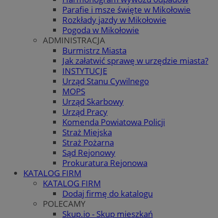
Parafie i msze święte w Mikołowie
Rozkłady jazdy w Mikołowie
Pogoda w Mikołowie
ADMINISTRACJA
Burmistrz Miasta
Jak załatwić sprawę w urzędzie miasta?
INSTYTUCJE
Urząd Stanu Cywilnego
MOPS
Urząd Skarbowy
Urząd Pracy
Komenda Powiatowa Policji
Straż Miejska
Straż Pożarna
Sąd Rejonowy
Prokuratura Rejonowa
KATALOG FIRM
KATALOG FIRM
Dodaj firmę do katalogu
POLECAMY
Skup.io - Skup mieszkań