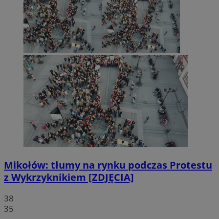
Mikołów: tłumy na rynku podczas Protestu
z Wykrzyknikiem [ZDJĘCIA]
38
35