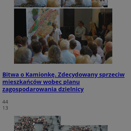
Bitwa o Kamionkę. Zdecydowany sprzeciw
mieszkańców wobec planu
zagospodarowania dzielnicy
44
13