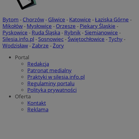
Bytom
-
Chorzów
-
Gliwice
-
Katowice
-
Łaziska Górne
-
Mikołów
-
Mysłowice
-
Orzesze
-
Piekary Śląskie
-
Pyskowice
-
Ruda Śląska
-
Rybnik
-
Siemianowice
-
Silesia.info.pl
-
Sosnowiec
-
Świętochłowice
-
Tychy
-
Wodzisław
-
Zabrze
-
Żory
Portal
Redakcja
Patronat medialny
Praktyki w silesia.info.pl
Regulaminy portalu
Polityka prywatności
Oferta
Kontakt
Reklama