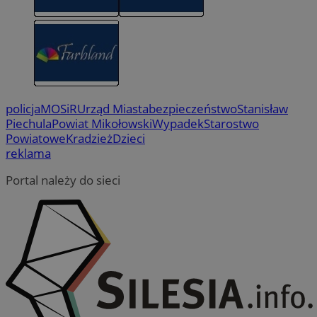
policja
MOSiR
Urząd Miasta
bezpieczeństwo
Stanisław
Piechula
Powiat Mikołowski
Wypadek
Starostwo
Powiatowe
Kradzież
Dzieci
reklama
Portal należy do sieci