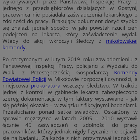
wykonywanych przez Państwową Inspekcję Pracy u
jednego z przedsiębiorców działających w Gostyni,
pracownica nie posiadała zaświadczenia lekarskiego o
zdolności do pracy. Brakujący dokument dosyć szybko
się znalazł, jednak sposób, w jaki powstał, rzucił cień
podejrzeń na lekarza, który zaświadczenie wydał.
Wtedy do akcji wkroczyli śledczy z
mikołowskiej
komendy
.
Po otrzymanym w lutym 2019 roku zawiadomieniu z
Państwowej Inspekcji Pracy, policjanci z Wydziału do
Walki z Przestępczością Gospodarczą
Komendy
Powiatowej Policji
w Mikołowie rozpoczęli czynności, a
miejscowa
prokuratura
wszczęła śledztwo. W trakcie
jednej z kontroli w gabinecie lekarza zabezpieczono
szereg dokumentacji, w tym faktury wystawiane – jak
się później okazało – w związku z fikcyjnymi badaniami.
Przesłuchano ponad setkę świadków. Oskarżony w
sprawie mężczyzna w latach 2005 – 2010 wystawił
łącznie 45 zaświadczeń o zdolności do pracy
pracowników, którzy jednak nigdy fizycznie nie pojawili
się na badaniu. Za każde z nich otrzymywał jednak 40