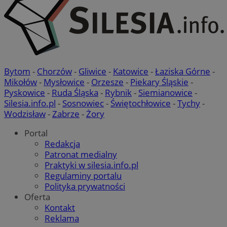
Bytom
-
Chorzów
-
Gliwice
-
Katowice
-
Łaziska Górne
-
Mikołów
-
Mysłowice
-
Orzesze
-
Piekary Śląskie
-
Pyskowice
-
Ruda Śląska
-
Rybnik
-
Siemianowice
-
Silesia.info.pl
-
Sosnowiec
-
Świętochłowice
-
Tychy
-
Wodzisław
-
Zabrze
-
Żory
Portal
Redakcja
Patronat medialny
Praktyki w silesia.info.pl
Regulaminy portalu
Polityka prywatności
Oferta
Kontakt
Reklama