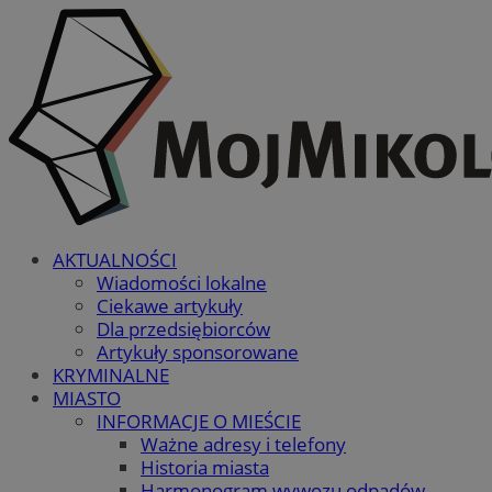
AKTUALNOŚCI
Wiadomości lokalne
Ciekawe artykuły
Dla przedsiębiorców
Artykuły sponsorowane
KRYMINALNE
MIASTO
INFORMACJE O MIEŚCIE
Ważne adresy i telefony
Historia miasta
Harmonogram wywozu odpadów