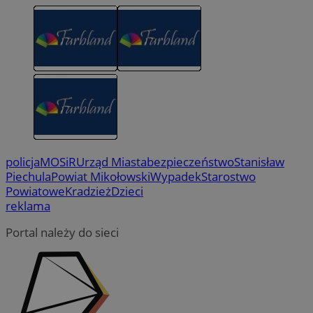
policja
MOSiR
Urząd Miasta
bezpieczeństwo
Stanisław
Piechula
Powiat Mikołowski
Wypadek
Starostwo
Powiatowe
Kradzież
Dzieci
reklama
Portal należy do sieci