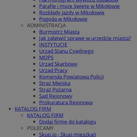
Parafie i msze święte w Mikołowie
Rozkłady jazdy w Mikołowie
Pogoda w Mikołowie
ADMINISTRACJA
Burmistrz Miasta
Jak załatwić sprawę w urzędzie miasta?
INSTYTUCJE
Urząd Stanu Cywilnego
MOPS
Urząd Skarbowy
Urząd Pracy
Komenda Powiatowa Policji
Straż Miejska
Straż Pożarna
Sąd Rejonowy
Prokuratura Rejonowa
KATALOG FIRM
KATALOG FIRM
Dodaj firmę do katalogu
POLECAMY
Skup.io - Skup mieszkań