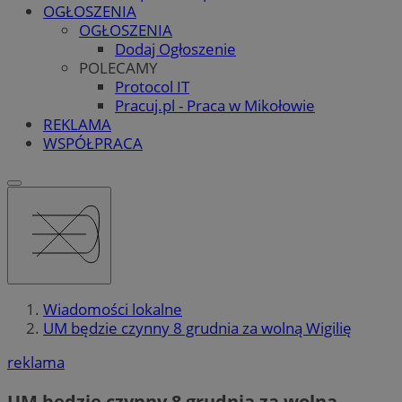
OGŁOSZENIA
OGŁOSZENIA
Dodaj Ogłoszenie
POLECAMY
Protocol IT
Pracuj.pl - Praca w Mikołowie
REKLAMA
WSPÓŁPRACA
Wiadomości lokalne
UM będzie czynny 8 grudnia za wolną Wigilię
reklama
UM będzie czynny 8 grudnia za wolną