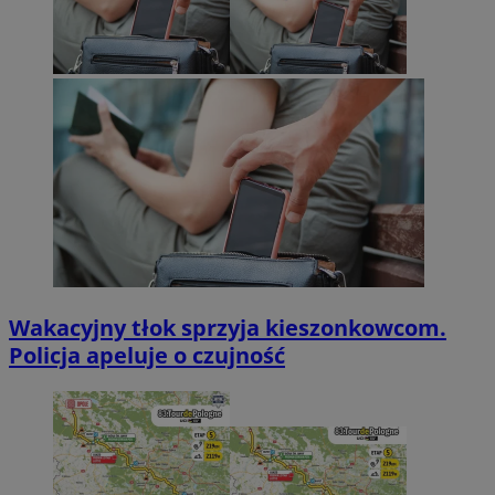
Wakacyjny tłok sprzyja kieszonkowcom.
Policja apeluje o czujność