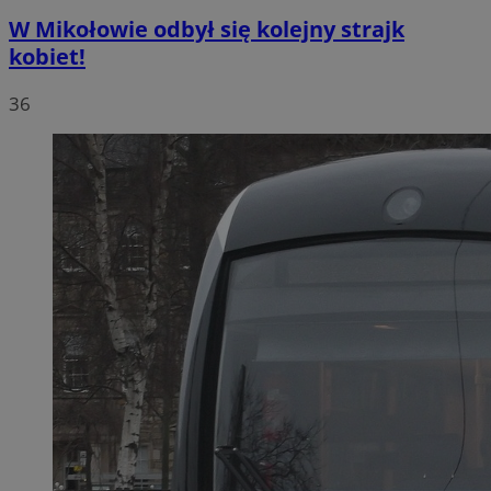
W Mikołowie odbył się kolejny strajk
kobiet!
36