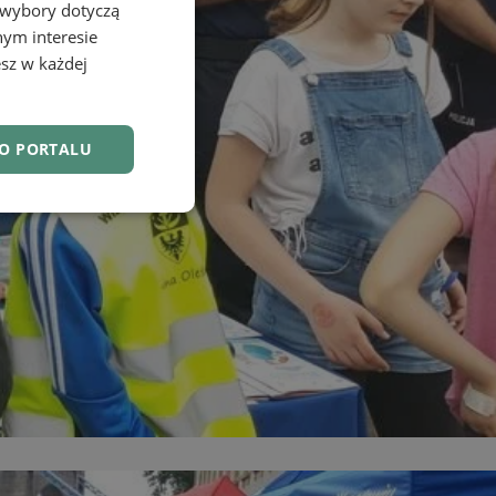
 wybory dotyczą
nym interesie
sz w każdej
DO PORTALU
nkcjonalność
owanie użytkownika i
j.