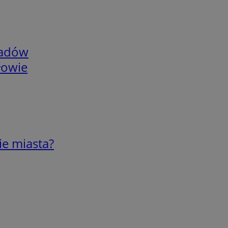
adów
łowie
ie miasta?