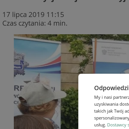
17 lipca 2019 11:15
Czas czytania: 4 min.
Odpowiedzia
My i nasi partne
uzyskiwania dost
takich jak Twój a
spersonalizowanyc
usług.
Dostawcy s