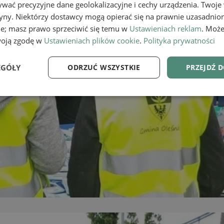
wać precyzyjne dane geolokalizacyjne i cechy urządzenia. Twoje
tryny. Niektórzy dostawcy mogą opierać się na prawnie uzasadnio
ie; masz prawo sprzeciwić się temu w
Ustawieniach reklam
. Może
woją zgodę w
Ustawieniach plików cookie
.
Polityka prywatności
EGÓŁY
ODRZUĆ WSZYSTKIE
PRZEJDŹ 
e
Wydajność
Targetowanie
Fu
Niezbędne
Wydajność
Targetowanie
Funkcjonalność
ie umożliwiają korzystanie z podstawowych funkcji strony internetowej, takich jak log
Bez niezbędnych plików cookie nie można prawidłowo korzystać ze strony internetowe
Provider
/
Okres
Opis
Domena
przechowywania