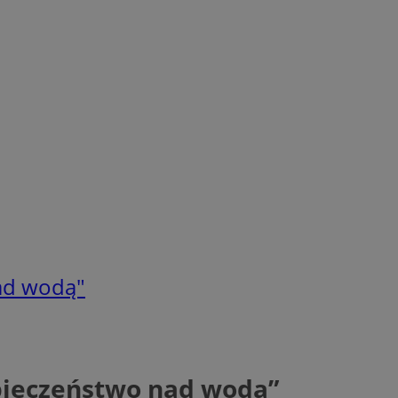
nad wodą"
zpieczeństwo nad wodą”