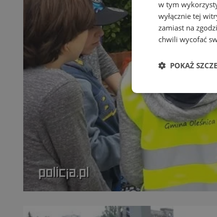
w tym wykorzysty
wyłącznie tej wi
zamiast na zgodz
chwili wycofać s
POKAŻ SZCZ
Niezbędn
Niezbędne pliki cook
zarządzanie kontem. 
Nazwa