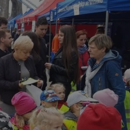
ikator sesji.
ikator sesji.
ikator sesji.
 usługę Cookie-
erencji dotyczących
Jest to konieczne,
 działał poprawnie.
acje o zgodzie
ch dotyczących
itryny. Rejestruje
ści i ustawień
nie w kolejnych
 nie musi ponownie
o zwiększa wygodę i
nych.
unikalnych
est powiązany z
ści multimedialnych
Microsoft Clarity
be w celu śledzenia
n używany do
nformacji o sesji