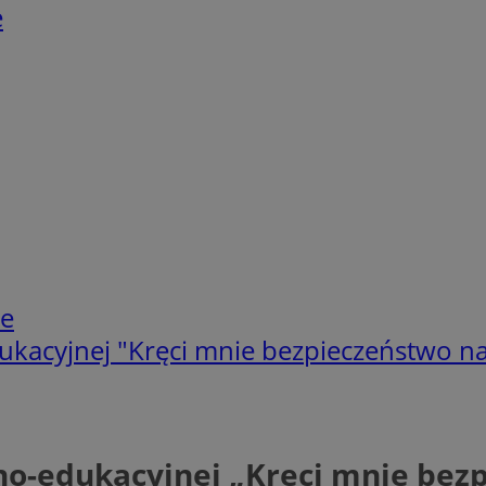
e
ie
edukacyjnej "Kręci mnie bezpieczeństwo 
jno-edukacyjnej „Kręci mnie be