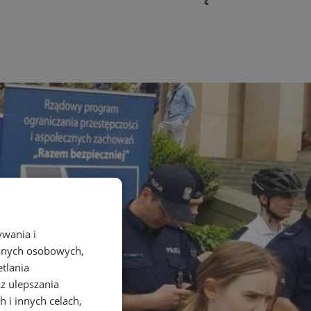
ywania i
danych osobowych,
etlania
az ulepszania
 i innych celach,