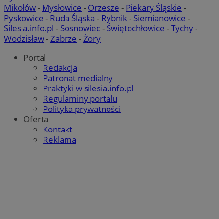
Mikołów
-
Mysłowice
-
Orzesze
-
Piekary Śląskie
-
Pyskowice
-
Ruda Śląska
-
Rybnik
-
Siemianowice
-
Silesia.info.pl
-
Sosnowiec
-
Świętochłowice
-
Tychy
-
Wodzisław
-
Zabrze
-
Żory
Portal
Redakcja
Patronat medialny
Praktyki w silesia.info.pl
Regulaminy portalu
Polityka prywatności
Oferta
Kontakt
Reklama