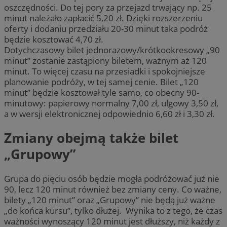
oszczędności. Do tej pory za przejazd trwający np. 25
minut należało zapłacić 5,20 zł. Dzięki rozszerzeniu
oferty i dodaniu przedziału 20-30 minut taka podróż
będzie kosztować 4,70 zł.
Dotychczasowy bilet jednorazowy/krótkookresowy „90
minut” zostanie zastąpiony biletem, ważnym aż 120
minut. To więcej czasu na przesiadki i spokojniejsze
planowanie podróży, w tej samej cenie. Bilet „120
minut” będzie kosztował tyle samo, co obecny 90-
minutowy: papierowy normalny 7,00 zł, ulgowy 3,50 zł,
a w wersji elektronicznej odpowiednio 6,60 zł i 3,30 zł.
Zmiany obejmą także bilet
„Grupowy”
Grupa do pięciu osób będzie mogła podróżować już nie
90, lecz 120 minut również bez zmiany ceny. Co ważne,
bilety „120 minut” oraz „Grupowy” nie będą już ważne
„do końca kursu”, tylko dłużej. Wynika to z tego, że czas
ważności wynoszący 120 minut jest dłuższy, niż każdy z