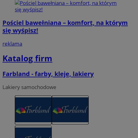
Pościel bawełniana – komfort, na którym
się wyśpisz!
reklama
Katalog firm
Farbland - farby, kleje, lakiery
Lakiery samochodowe