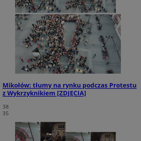
Mikołów: tłumy na rynku podczas Protestu
z Wykrzyknikiem [ZDJĘCIA]
38
35