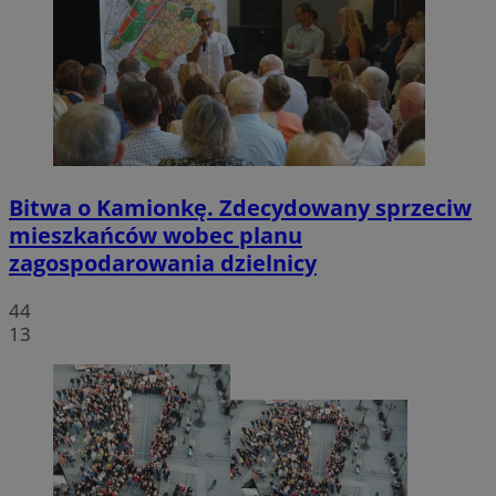
Bitwa o Kamionkę. Zdecydowany sprzeciw
mieszkańców wobec planu
zagospodarowania dzielnicy
44
13