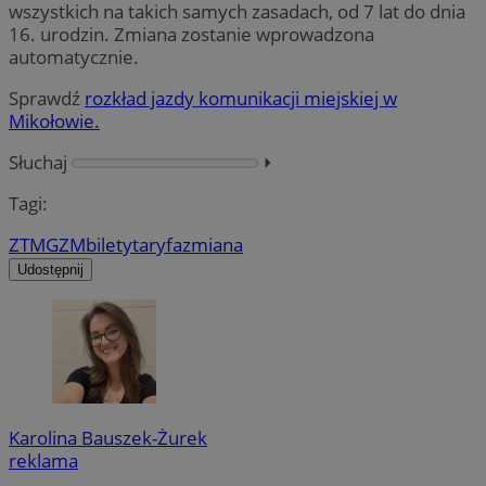
wszystkich na takich samych zasadach, od 7 lat do dnia
16. urodzin. Zmiana zostanie wprowadzona
automatycznie.
Sprawdź
rozkład jazdy komunikacji miejskiej w
Mikołowie.
Słuchaj
⏵︎
Tagi:
ZTM
GZM
bilety
taryfa
zmiana
Udostępnij
Karolina Bauszek-Żurek
reklama