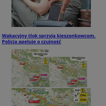
Wakacyjny tłok sprzyja kieszonkowcom.
Policja apeluje o czujność