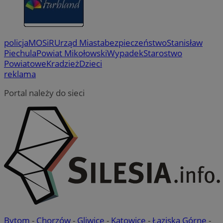
policja
MOSiR
Urząd Miasta
bezpieczeństwo
Stanisław
Piechula
Powiat Mikołowski
Wypadek
Starostwo
Powiatowe
Kradzież
Dzieci
reklama
Portal należy do sieci
Bytom
-
Chorzów
-
Gliwice
-
Katowice
-
Łaziska Górne
-