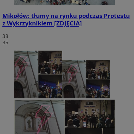
Mikołów: tłumy na rynku podczas Protestu
z Wykrzyknikiem [ZDJĘCIA]
38
35