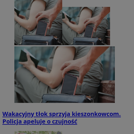
Wakacyjny tłok sprzyja kieszonkowcom.
Policja apeluje o czujność