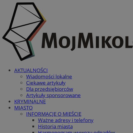
AKTUALNOŚCI
Wiadomości lokalne
Ciekawe artykuły
Dla przedsiębiorców
Artykuły sponsorowane
KRYMINALNE
MIASTO
INFORMACJE O MIEŚCIE
Ważne adresy i telefony
Historia miasta
Harmonogram wywozu odpadów