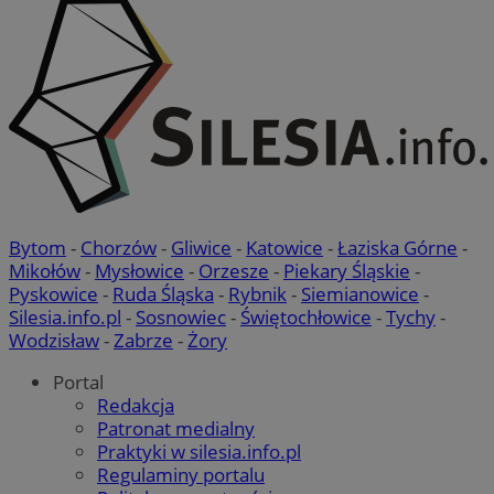
Bytom
-
Chorzów
-
Gliwice
-
Katowice
-
Łaziska Górne
-
Mikołów
-
Mysłowice
-
Orzesze
-
Piekary Śląskie
-
Pyskowice
-
Ruda Śląska
-
Rybnik
-
Siemianowice
-
Silesia.info.pl
-
Sosnowiec
-
Świętochłowice
-
Tychy
-
Wodzisław
-
Zabrze
-
Żory
Portal
Redakcja
Patronat medialny
Praktyki w silesia.info.pl
Regulaminy portalu