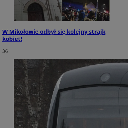
W Mikołowie odbył się kolejny strajk
kobiet!
36