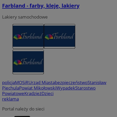
Farbland - farby, kleje, lakiery
Lakiery samochodowe
policja
MOSiR
Urząd Miasta
bezpieczeństwo
Stanisław
Piechula
Powiat Mikołowski
Wypadek
Starostwo
Powiatowe
Kradzież
Dzieci
reklama
Portal należy do sieci