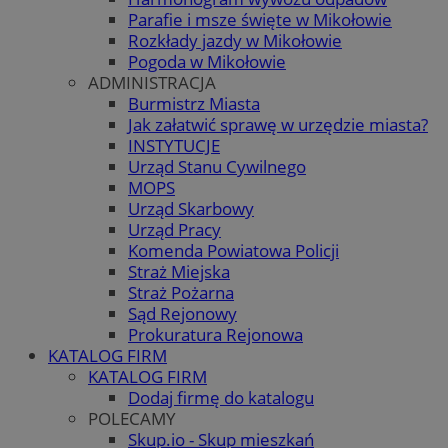
Parafie i msze święte w Mikołowie
Rozkłady jazdy w Mikołowie
Pogoda w Mikołowie
ADMINISTRACJA
Burmistrz Miasta
Jak załatwić sprawę w urzędzie miasta?
INSTYTUCJE
Urząd Stanu Cywilnego
MOPS
Urząd Skarbowy
Urząd Pracy
Komenda Powiatowa Policji
Straż Miejska
Straż Pożarna
Sąd Rejonowy
Prokuratura Rejonowa
KATALOG FIRM
KATALOG FIRM
Dodaj firmę do katalogu
POLECAMY
Skup.io - Skup mieszkań