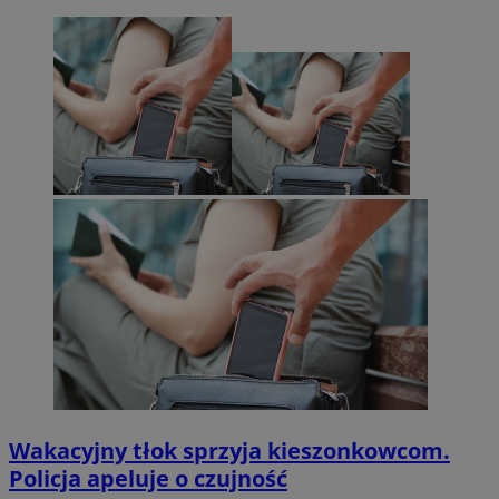
Wakacyjny tłok sprzyja kieszonkowcom.
Policja apeluje o czujność