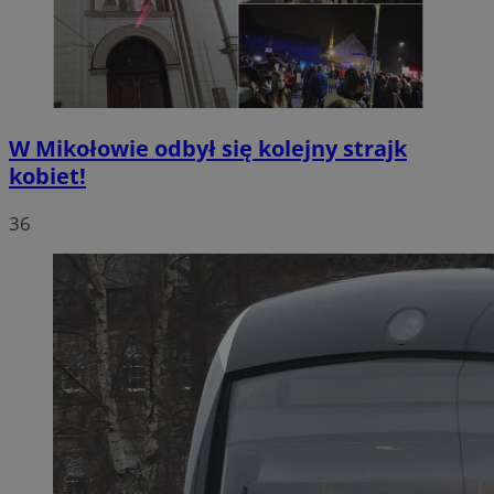
W Mikołowie odbył się kolejny strajk
kobiet!
36