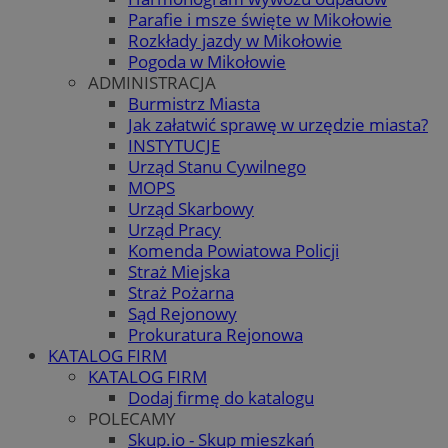
Parafie i msze święte w Mikołowie
Rozkłady jazdy w Mikołowie
Pogoda w Mikołowie
ADMINISTRACJA
Burmistrz Miasta
Jak załatwić sprawę w urzędzie miasta?
INSTYTUCJE
Urząd Stanu Cywilnego
MOPS
Urząd Skarbowy
Urząd Pracy
Komenda Powiatowa Policji
Straż Miejska
Straż Pożarna
Sąd Rejonowy
Prokuratura Rejonowa
KATALOG FIRM
KATALOG FIRM
Dodaj firmę do katalogu
POLECAMY
Skup.io - Skup mieszkań