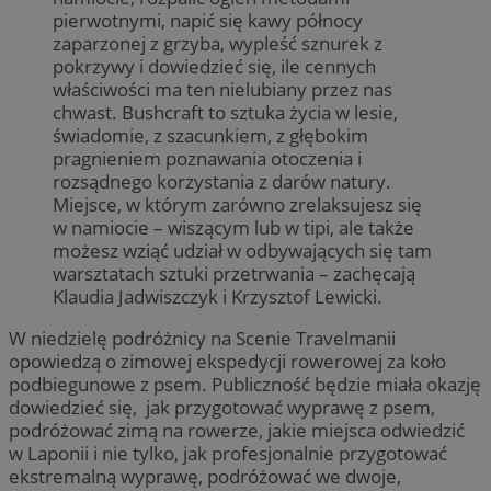
pierwotnymi, napić się kawy północy
zaparzonej z grzyba, wypleść sznurek z
pokrzywy i dowiedzieć się, ile cennych
właściwości ma ten nielubiany przez nas
chwast. Bushcraft to sztuka życia w lesie,
świadomie, z szacunkiem, z głębokim
pragnieniem poznawania otoczenia i
rozsądnego korzystania z darów natury.
Miejsce, w którym zarówno zrelaksujesz się
w namiocie – wiszącym lub w tipi, ale także
możesz wziąć udział w odbywających się tam
warsztatach sztuki przetrwania – zachęcają
Klaudia Jadwiszczyk i Krzysztof Lewicki.
W niedzielę podróżnicy na Scenie Travelmanii
opowiedzą o zimowej ekspedycji rowerowej za koło
podbiegunowe z psem. Publiczność będzie miała okazję
dowiedzieć się, jak przygotować wyprawę z psem,
podróżować zimą na rowerze, jakie miejsca odwiedzić
w Laponii i nie tylko, jak profesjonalnie przygotować
ekstremalną wyprawę, podróżować we dwoje,