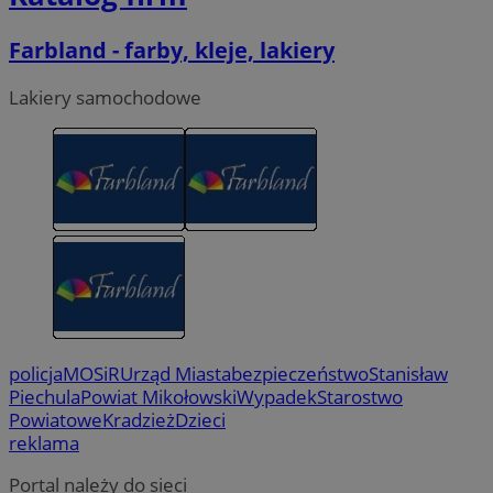
Farbland - farby, kleje, lakiery
Lakiery samochodowe
policja
MOSiR
Urząd Miasta
bezpieczeństwo
Stanisław
Piechula
Powiat Mikołowski
Wypadek
Starostwo
Powiatowe
Kradzież
Dzieci
reklama
Portal należy do sieci