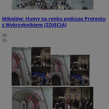
Mikołów: tłumy na rynku podczas Protestu
z Wykrzyknikiem [ZDJĘCIA]
38
35