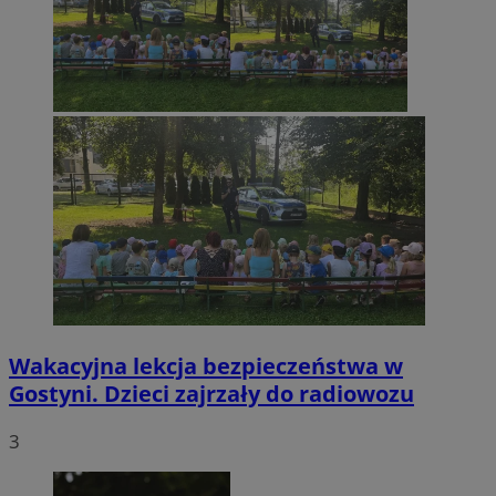
Wakacyjna lekcja bezpieczeństwa w
Gostyni. Dzieci zajrzały do radiowozu
3