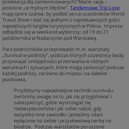
prelekecja dla zainteresowanych? Macie rację –
jesteście „w mylnym błędzie”.
Tandemowe Trip Love
mają spore szanse, by podbić serca uczestników World
Travel Show i stać się jednymi z najciekawszych gości
największych targów turystycznych w Polsce. Impreza
odbędzie się w weekend wyborczy: od 19 do 21
października w Nadarzynie pod Warszawą.
Para podróżników przeprowadzi m.in. warsztaty
„Survival w podróży”, podczas których uczestnicy będą
przyswajać umiejętności przetrwania w różnych
warunkach i sytuacjach, które mogą zaskoczyć podczas
każdej podróży, zarówno do miasta i na dalekie
pustkowia.
Przybliżymy najważniejsze techniki survivalu,
zwrócimy uwagę na to, jak się przygotować i
zabezpieczyć, gdzie wystrzegać się
niebezpieczeństw i jak sobie radzić, gdy
wszystko inne zawiodło i jesteśmy zdani
wyłącznie na siebie i przysłowiową nerkę na
biodrze. Podczas warsztatów poruszone