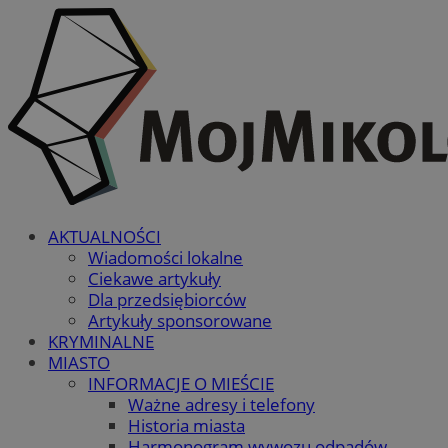
AKTUALNOŚCI
Wiadomości lokalne
Ciekawe artykuły
Dla przedsiębiorców
Artykuły sponsorowane
KRYMINALNE
MIASTO
INFORMACJE O MIEŚCIE
Ważne adresy i telefony
Historia miasta
Harmonogram wywozu odpadów