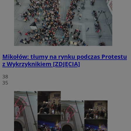
Mikołów: tłumy na rynku podczas Protestu
z Wykrzyknikiem [ZDJĘCIA]
38
35