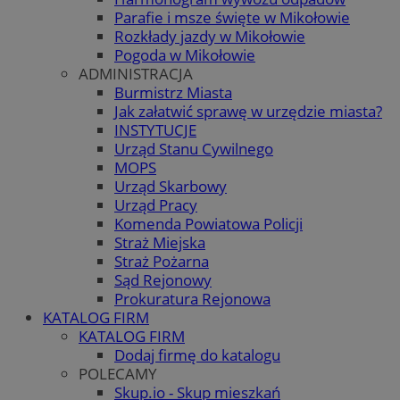
Parafie i msze święte w Mikołowie
Rozkłady jazdy w Mikołowie
Pogoda w Mikołowie
ADMINISTRACJA
Burmistrz Miasta
Jak załatwić sprawę w urzędzie miasta?
INSTYTUCJE
Urząd Stanu Cywilnego
MOPS
Urząd Skarbowy
Urząd Pracy
Komenda Powiatowa Policji
Straż Miejska
Straż Pożarna
Sąd Rejonowy
Prokuratura Rejonowa
KATALOG FIRM
KATALOG FIRM
Dodaj firmę do katalogu
POLECAMY
Skup.io - Skup mieszkań