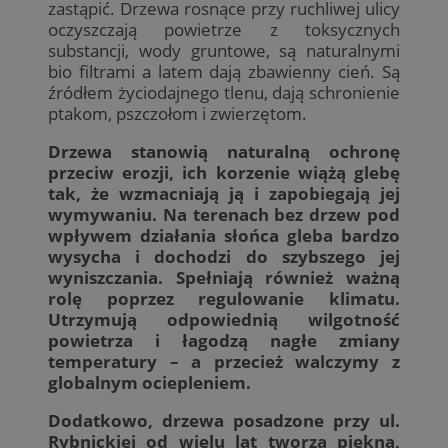
zastąpić. Drzewa rosnące przy ruchliwej ulicy
oczyszczają powietrze z toksycznych
substancji, wody gruntowe, są naturalnymi
bio filtrami a latem dają zbawienny cień. Są
źródłem życiodajnego tlenu, dają schronienie
ptakom, pszczołom i zwierzętom.
Drzewa stanowią naturalną ochronę
przeciw erozji, ich korzenie wiążą glebę
tak, że wzmacniają ją i zapobiegają jej
wymywaniu. Na terenach bez drzew pod
wpływem działania słońca gleba bardzo
wysycha i dochodzi do szybszego jej
wyniszczania. Spełniają również ważną
rolę poprzez regulowanie klimatu.
Utrzymują odpowiednią wilgotność
powietrza i łagodzą nagłe zmiany
temperatury – a przecież walczymy z
globalnym ociepleniem.
Dodatkowo, drzewa posadzone przy ul.
Rybnickiej od wielu lat tworzą piękną,