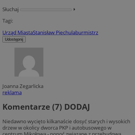
Słuchaj
⏵︎
Tagi:
Urząd Miasta
Stanisław Piechula
burmistrz
Udostępnij
Joanna Zegarlicka
reklama
Komentarze (7)
DODAJ
Niedawno wycięto kilkanaście dosyć starych i wysokich
drzew w okolicy dworca PKP i autobusowego w
centrum Mikołowa - ponoć związane z przebudową