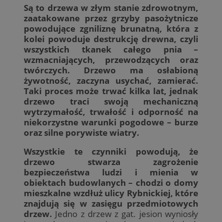
Są to drzewa w złym stanie zdrowotnym,
zaatakowane przez grzyby pasożytnicze
powodujące zgniliznę brunatną, która z
kolei powoduje destrukcję drewna, czyli
wszystkich tkanek całego pnia –
wzmacniających, przewodzących oraz
twórczych. Drzewo ma osłabioną
żywotność, zaczyna usychać, zamierać.
Taki proces może trwać kilka lat, jednak
drzewo traci swoją mechaniczną
wytrzymałość, trwałość i odporność na
niekorzystne warunki pogodowe – burze
oraz silne porywiste wiatry.
Wszystkie te czynniki powodują, że
drzewo stwarza zagrożenie
bezpieczeństwa ludzi i mienia w
obiektach budowlanych – chodzi o domy
mieszkalne wzdłuż ulicy Rybnickiej, które
znajdują się w zasięgu przedmiotowych
drzew.
Jedno z drzew z gat. jesion wyniosły