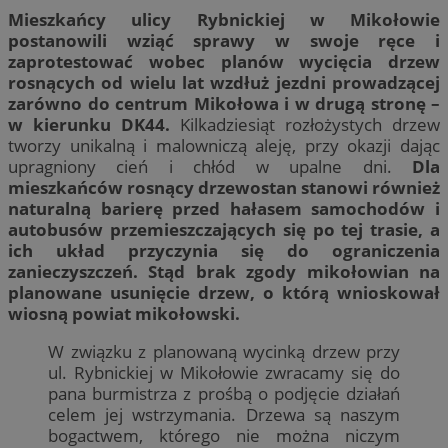
Mieszkańcy ulicy Rybnickiej w Mikołowie
postanowili wziąć sprawy w swoje ręce i
zaprotestować wobec planów wycięcia drzew
rosnących od wielu lat wzdłuż jezdni prowadzącej
zarówno do centrum Mikołowa i w drugą stronę –
w kierunku DK44.
Kilkadziesiąt rozłożystych drzew
tworzy unikalną i malowniczą aleję, przy okazji dając
upragniony cień i chłód w upalne dni.
Dla
mieszkańców rosnący drzewostan stanowi również
naturalną barierę przed hałasem samochodów i
autobusów przemieszczających się po tej trasie, a
ich układ przyczynia się do ograniczenia
zanieczyszczeń. Stąd brak zgody mikołowian na
planowane usunięcie drzew, o którą wnioskował
wiosną powiat mikołowski.
W związku z planowaną wycinką drzew przy
ul. Rybnickiej w Mikołowie zwracamy się do
pana burmistrza z prośbą o podjęcie działań
celem jej wstrzymania. Drzewa są naszym
bogactwem, którego nie można niczym