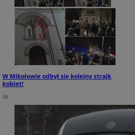
W Mikołowie odbył się kolejny strajk
kobiet!
36