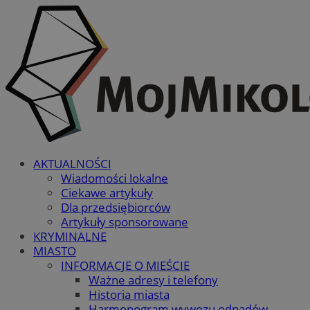
AKTUALNOŚCI
Wiadomości lokalne
Ciekawe artykuły
Dla przedsiębiorców
Artykuły sponsorowane
KRYMINALNE
MIASTO
INFORMACJE O MIEŚCIE
Ważne adresy i telefony
Historia miasta
Harmonogram wywozu odpadów