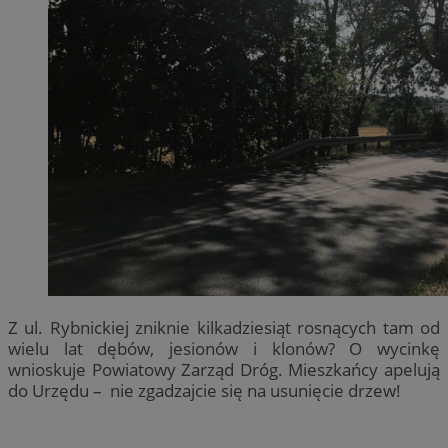
Z ul. Rybnickiej zniknie kilkadziesiąt rosnących tam od
wielu lat dębów, jesionów i klonów? O wycinkę
wnioskuje Powiatowy Zarząd Dróg. Mieszkańcy apelują
do Urzędu – nie zgadzajcie się na usunięcie drzew!