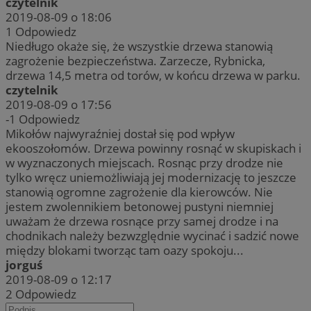
czytelnik
2019-08-09 o 18:06
1
Odpowiedz
Niedługo okaże się, że wszystkie drzewa stanowią
zagrożenie bezpieczeństwa. Zarzecze, Rybnicka,
drzewa 14,5 metra od torów, w końcu drzewa w parku.
czytelnik
2019-08-09 o 17:56
-1
Odpowiedz
Mikołów najwyraźniej dostał się pod wpływ
ekooszołomów. Drzewa powinny rosnąć w skupiskach i
w wyznaczonych miejscach. Rosnąc przy drodze nie
tylko wręcz uniemożliwiają jej modernizację to jeszcze
stanowią ogromne zagrożenie dla kierowców. Nie
jestem zwolennikiem betonowej pustyni niemniej
uważam że drzewa rosnące przy samej drodze i na
chodnikach należy bezwzględnie wycinać i sadzić nowe
między blokami tworząc tam oazy spokoju...
jorguś
2019-08-09 o 12:17
2
Odpowiedz