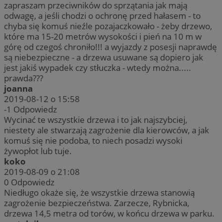
zapraszam przeciwników do sprzątania jak mają
odwagę, a jeśli chodzi o ochronę przed hałasem - to
chyba się komuś nieźle pozajaczkowało - żeby drzewo,
które ma 15-20 metrów wysokości i pień na 10 m w
górę od czegoś chroniło!!! a wyjazdy z posesji naprawdę
są niebezpieczne - a drzewa usuwane są dopiero jak
jest jakiś wypadek czy stłuczka - wtedy można.....
prawda???
joanna
2019-08-12 o 15:58
-1
Odpowiedz
Wycinać te wszystkie drzewa i to jak najszybciej,
niestety ale stwarzają zagrożenie dla kierowców, a jak
komuś się nie podoba, to niech posadzi wysoki
żywopłot lub tuje.
koko
2019-08-09 o 21:08
0
Odpowiedz
Niedługo okaże się, że wszystkie drzewa stanowią
zagrożenie bezpieczeństwa. Zarzecze, Rybnicka,
drzewa 14,5 metra od torów, w końcu drzewa w parku.