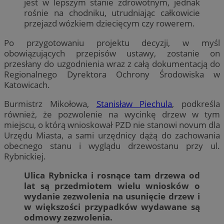
jest w lepszym stanie zdrowotnym, jednak
rośnie na chodniku, utrudniając całkowicie
przejazd wózkiem dziecięcym czy rowerem.
Po przygotowaniu projektu decyzji, w myśl
obowiązujących przepisów ustawy, zostanie on
przesłany do uzgodnienia wraz z całą dokumentacją do
Regionalnego Dyrektora Ochrony Środowiska w
Katowicach.
Burmistrz Mikołowa,
Stanisław Piechula
, podkreśla
również, że pozwolenie na wycinkę drzew w tym
miejscu, o którą wnioskował PZD nie stanowi novum dla
Urzędu Miasta, a sami urzędnicy dążą do zachowania
obecnego stanu i wyglądu drzewostanu przy ul.
Rybnickiej.
Ulica Rybnicka i rosnące tam drzewa od
lat są przedmiotem wielu wniosków o
wydanie zezwolenia na usunięcie drzew i
w większości przypadków wydawane są
odmowy zezwolenia.