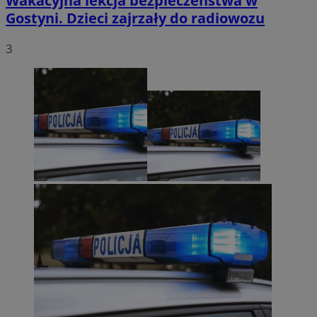
Wakacyjna lekcja bezpieczeństwa w
Gostyni. Dzieci zajrzały do radiowozu
3