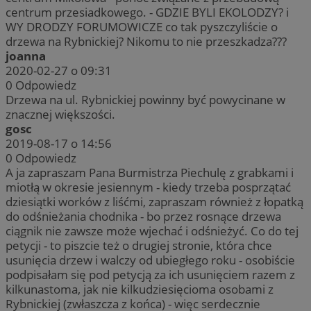
centrum przesiadkowego. - GDZIE BYLI EKOLODZY? i
WY DRODZY FORUMOWICZE co tak pyszczyliście o
drzewa na Rybnickiej? Nikomu to nie przeszkadza???
joanna
2020-02-27 o 09:31
0
Odpowiedz
Drzewa na ul. Rybnickiej powinny być powycinane w
znacznej większości.
gosc
2019-08-17 o 14:56
0
Odpowiedz
A ja zapraszam Pana Burmistrza Piechulę z grabkami i
miotłą w okresie jesiennym - kiedy trzeba posprzątać
dziesiątki worków z liśćmi, zapraszam również z łopatką
do odśnieżania chodnika - bo przez rosnące drzewa
ciągnik nie zawsze może wjechać i odśnieżyć. Co do tej
petycji - to piszcie też o drugiej stronie, która chce
usunięcia drzew i walczy od ubiegłego roku - osobiście
podpisałam się pod petycją za ich usunięciem razem z
kilkunastoma, jak nie kilkudziesięcioma osobami z
Rybnickiej (zwłaszcza z końca) - więc serdecznie