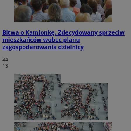
Bitwa o Kamionkę. Zdecydowany sprzeciw
mieszkańców wobec planu
zagospodarowania dzielnicy
44
13