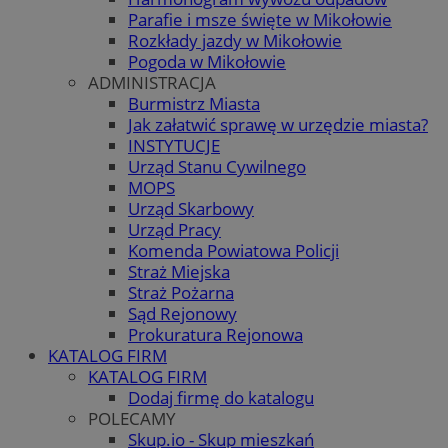
Parafie i msze święte w Mikołowie
Rozkłady jazdy w Mikołowie
Pogoda w Mikołowie
ADMINISTRACJA
Burmistrz Miasta
Jak załatwić sprawę w urzędzie miasta?
INSTYTUCJE
Urząd Stanu Cywilnego
MOPS
Urząd Skarbowy
Urząd Pracy
Komenda Powiatowa Policji
Straż Miejska
Straż Pożarna
Sąd Rejonowy
Prokuratura Rejonowa
KATALOG FIRM
KATALOG FIRM
Dodaj firmę do katalogu
POLECAMY
Skup.io - Skup mieszkań