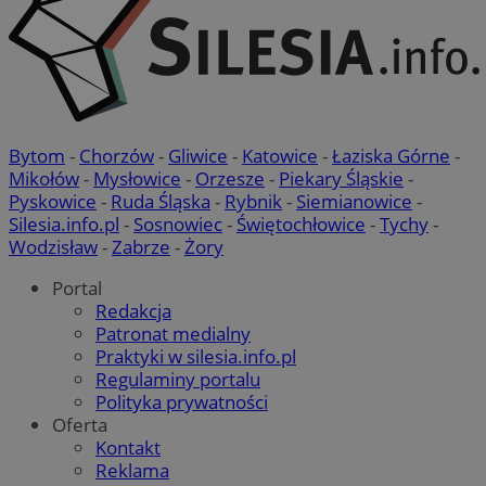
Bytom
-
Chorzów
-
Gliwice
-
Katowice
-
Łaziska Górne
-
Mikołów
-
Mysłowice
-
Orzesze
-
Piekary Śląskie
-
Pyskowice
-
Ruda Śląska
-
Rybnik
-
Siemianowice
-
Silesia.info.pl
-
Sosnowiec
-
Świętochłowice
-
Tychy
-
Wodzisław
-
Zabrze
-
Żory
Portal
Redakcja
Patronat medialny
Praktyki w silesia.info.pl
Regulaminy portalu
Polityka prywatności
Oferta
Kontakt
Reklama