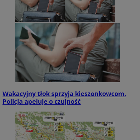
Wakacyjny tłok sprzyja kieszonkowcom.
Policja apeluje o czujność