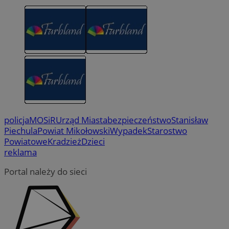
policja
MOSiR
Urząd Miasta
bezpieczeństwo
Stanisław
Piechula
Powiat Mikołowski
Wypadek
Starostwo
Powiatowe
Kradzież
Dzieci
reklama
Portal należy do sieci