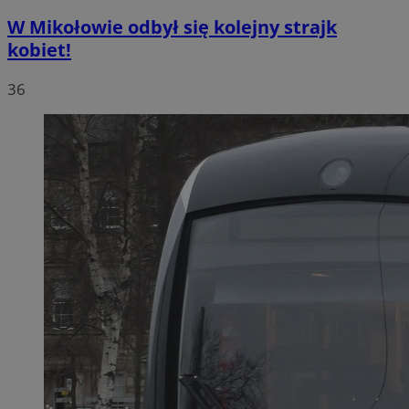
W Mikołowie odbył się kolejny strajk
kobiet!
36