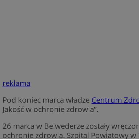
SessID
QeSessID
MvSessID
CookieScriptConse
VISITOR_PRIVACY_
reklama
Pod koniec marca władze
Centrum Zdr
Jakość w ochronie zdrowia”.
Nazwa
Nazwa
Provider
Nazwa
_clsk
WMF-
.upload.w
26 marca w Belwederze zostały wręczon
Uniq
YSC
ochronie zdrowia. Szpital Powiatowy w