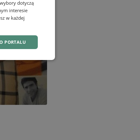
 wybory dotyczą
nym interesie
sz w każdej
DO PORTALU
nkcjonalność
owanie użytkownika i
j.