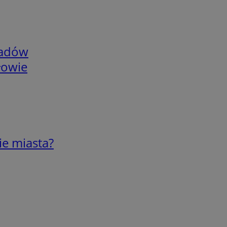
adów
łowie
ie miasta?