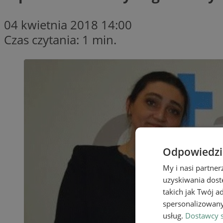
04 kwietnia 2018 14:00
Czas czytania: 1 min.
Odpowiedzia
My i nasi partne
uzyskiwania dost
takich jak Twój a
spersonalizowanyc
usług.
Dostawcy s