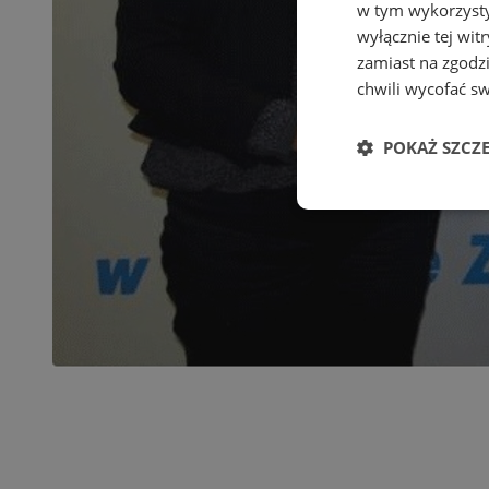
w tym wykorzysty
wyłącznie tej wi
zamiast na zgodz
chwili wycofać s
POKAŻ SZCZ
Niezbędn
Niezbędne pliki cook
zarządzanie kontem. 
Nazwa