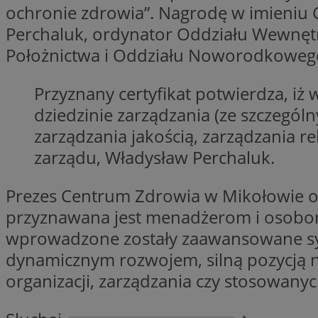
__Secure-YNID
ochronie zdrowia”. Nagrodę w imieniu
Perchaluk, ordynator Oddziału Wewnętr
openstat_lm6n8g2
VISITOR_INFO1_LIV
Położnictwa i Oddziału Noworodkowego
Przyznany certyfikat potwierdza, iż 
__gads
dziedzinie zarządzania (ze szczegól
openstat_nuz7z3c
zarządzania jakością, zarządzania r
test_cookie
zarządu, Władysław Perchaluk.
_clsk
IDE
Prezes Centrum Zdrowia w Mikołowie o
przyznawana jest menadżerom i osobo
wprowadzone zostały zaawansowane syst
_fbp
dynamicznym rozwojem, silną pozycją n
openstat_xuklp24x
organizacji, zarządzania czy stosowan
__Secure-
ROLLOUT_TOKEN