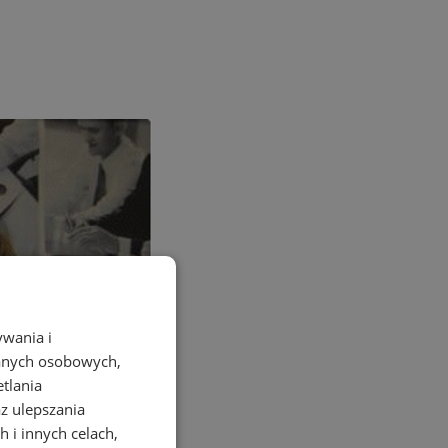
ywania i
danych osobowych,
etlania
az ulepszania
 i innych celach,