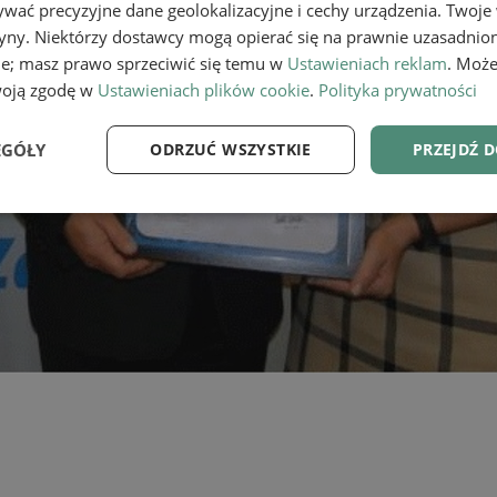
wać precyzyjne dane geolokalizacyjne i cechy urządzenia. Twoje
tryny. Niektórzy dostawcy mogą opierać się na prawnie uzasadnio
ie; masz prawo sprzeciwić się temu w
Ustawieniach reklam
. Może
woją zgodę w
Ustawieniach plików cookie
.
Polityka prywatności
EGÓŁY
ODRZUĆ WSZYSTKIE
PRZEJDŹ 
e
Wydajność
Targetowanie
Fu
Niezbędne
Wydajność
Targetowanie
Funkcjonalność
ie umożliwiają korzystanie z podstawowych funkcji strony internetowej, takich jak log
Bez niezbędnych plików cookie nie można prawidłowo korzystać ze strony internetowe
Provider
/
Okres
Opis
Domena
przechowywania