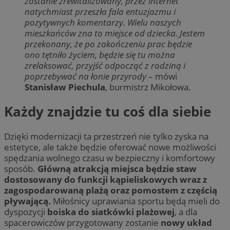
zostanie zrewitalizowany, przez internet
natychmiast przeszła fala entuzjazmu i
pozytywnych komentarzy. Wielu naszych
mieszkańców zna to miejsce od dziecka. Jestem
przekonany, że po zakończeniu prac będzie
ono tętniło życiem, będzie się tu można
zrelaksować, przyjść odpocząć z rodziną i
poprzebywać na łonie przyrody
– mówi
Stanisław Piechula
, burmistrz Mikołowa.
Każdy znajdzie tu coś dla siebie
Dzięki modernizacji ta przestrzeń nie tylko zyska na
estetyce, ale także będzie oferować nowe możliwości
spędzania wolnego czasu w bezpieczny i komfortowy
sposób.
Główną atrakcją miejsca będzie staw
dostosowany do funkcji kąpieliskowych wraz z
zagospodarowaną plażą oraz pomostem z częścią
pływającą.
Miłośnicy uprawiania sportu będą mieli do
dyspozycji
boiska do siatkówki plażowej
, a dla
spacerowiczów przygotowany zostanie
nowy układ