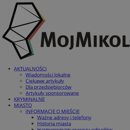
AKTUALNOŚCI
Wiadomości lokalne
Ciekawe artykuły
Dla przedsiębiorców
Artykuły sponsorowane
KRYMINALNE
MIASTO
INFORMACJE O MIEŚCIE
Ważne adresy i telefony
Historia miasta
Harmonogram wywozu odpadów