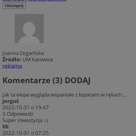
Udostępnij
Joanna Zegarlicka
Źródło:
UM Katowice
reklama
Komentarze (3)
DODAJ
Jak ta ekipa wygląda wspaniale z łopatami w rękach...
jorguś
2022-10-31 o 19:47
3
Odpowiedz
Super inwestycja :-)
lili
2022-10-31 o 07:25