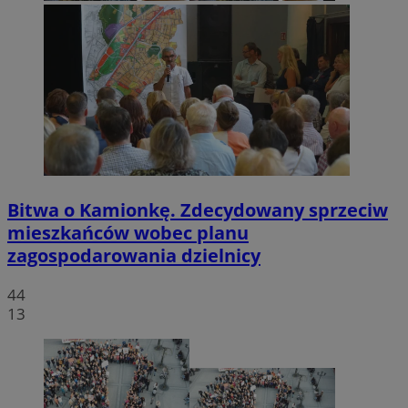
Bitwa o Kamionkę. Zdecydowany sprzeciw
mieszkańców wobec planu
zagospodarowania dzielnicy
44
13