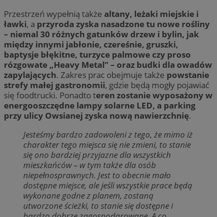
Przestrzeń wypełnią także
altany, leżaki miejskie i
ławki
, a
przyroda zyska nasadzone tu nowe rośliny
– niemal 30 różnych gatunków drzew i bylin, jak
między innymi jabłonie, czereśnie, gruszki,
baptysje błękitne, turzyce palmowe czy proso
rózgowate „Heavy Metal” – oraz budki dla owadów
zapylających
. Zakres prac obejmuje także
powstanie
strefy małej gastronomii
, gdzie będą mogły pojawiać
się foodtrucki. Ponadto t
eren zostanie wyposażony w
energooszczędne lampy solarne LED, a parking
przy ulicy Owsianej zyska nową nawierzchnię
.
Jesteśmy bardzo zadowoleni z tego, że mimo iż
charakter tego miejsca się nie zmieni, to stanie
się ono bardziej przyjazne dla wszystkich
mieszkańców – w tym także dla osób
niepełnosprawnych. Jest to obecnie mało
dostępne miejsce, ale jeśli wszystkie prace będą
wykonane godne z planem, zostaną
utworzone ścieżki, to stanie się dostępne i
bardzo dobrze zagospodarowane. A co