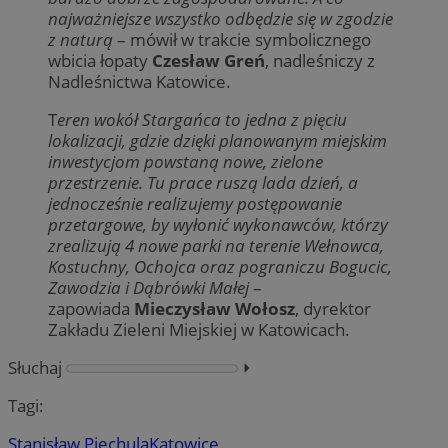
najważniejsze wszystko odbędzie się w zgodzie
z naturą
– mówił w trakcie symbolicznego
wbicia łopaty
Czesław Greń
, nadleśniczy z
Nadleśnictwa Katowice.
T
eren wokół Stargańca to jedna z pięciu
lokalizacji, gdzie dzięki planowanym miejskim
inwestycjom powstaną nowe, zielone
przestrzenie. Tu prace ruszą lada dzień, a
jednocześnie realizujemy postępowanie
przetargowe, by wyłonić wykonawców, którzy
zrealizują 4 nowe parki na terenie Wełnowca,
Kostuchny, Ochojca oraz pograniczu Bogucic,
Zawodzia i Dąbrówki Małej
–
zapowiada
Mieczysław Wołosz
, dyrektor
Zakładu Zieleni Miejskiej w Katowicach.
Słuchaj
⏵︎
Tagi:
Stanisław Piechula
Katowice