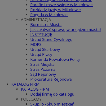
Parafie i msze święte w Mikołowie
Rozkłady jazdy w Mikołowie
Pogoda w Mikołowie
ADMINISTRACJA
Burmistrz Miasta
Jak załatwić sprawę w urzędzie miasta?
INSTYTUCJE
Urząd Stanu Cywilnego
MOPS
Urząd Skarbowy
Urząd Pracy
Komenda Powiatowa Policji
Straż Miejska
Straż Pożarna
Sąd Rejonowy
Prokuratura Rejonowa
KATALOG FIRM
KATALOG FIRM
Dodaj firmę do katalogu
POLECAMY
Skup.io - Skup mieszkań