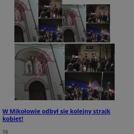
W Mikołowie odbył się kolejny strajk
kobiet!
36