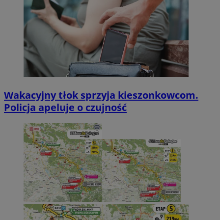
Wakacyjny tłok sprzyja kieszonkowcom.
Policja apeluje o czujność