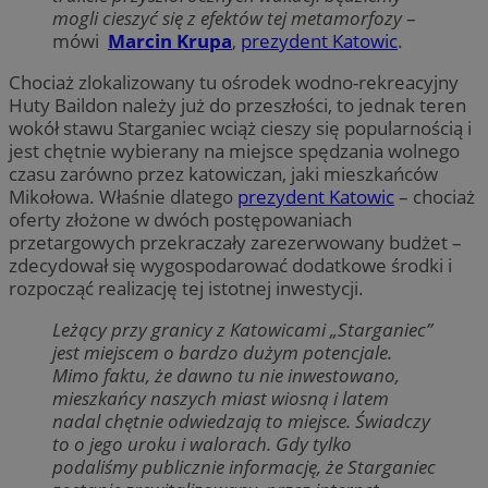
mogli cieszyć się z efektów tej metamorfozy
–
mówi
Marcin Krupa
,
prezydent Katowic
.
Chociaż zlokalizowany tu ośrodek wodno-rekreacyjny
Huty Baildon należy już do przeszłości, to jednak teren
wokół stawu Starganiec wciąż cieszy się popularnością i
jest chętnie wybierany na miejsce spędzania wolnego
czasu zarówno przez katowiczan, jaki mieszkańców
Mikołowa. Właśnie dlatego
prezydent Katowic
– chociaż
oferty złożone w dwóch postępowaniach
przetargowych przekraczały zarezerwowany budżet –
zdecydował się wygospodarować dodatkowe środki i
rozpocząć realizację tej istotnej inwestycji.
Leżący przy granicy z Katowicami „Starganiec”
jest miejscem o bardzo dużym potencjale.
Mimo faktu, że dawno tu nie inwestowano,
mieszkańcy naszych miast wiosną i latem
nadal chętnie odwiedzają to miejsce. Świadczy
to o jego uroku i walorach. Gdy tylko
podaliśmy publicznie informację, że Starganiec