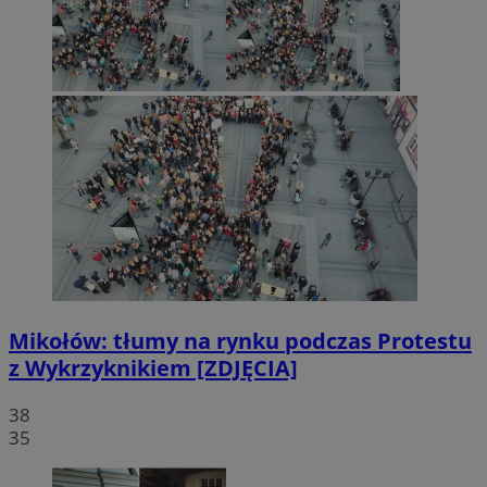
Mikołów: tłumy na rynku podczas Protestu
z Wykrzyknikiem [ZDJĘCIA]
38
35