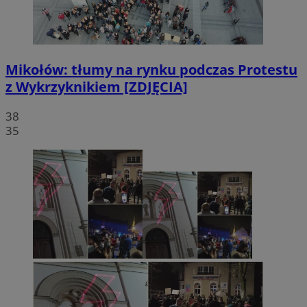
Mikołów: tłumy na rynku podczas Protestu
z Wykrzyknikiem [ZDJĘCIA]
38
35