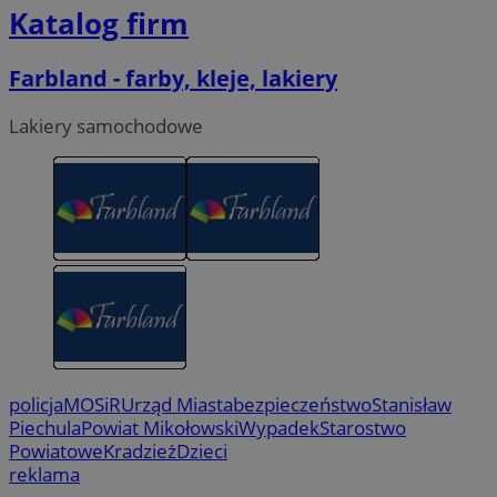
Katalog firm
Farbland - farby, kleje, lakiery
Lakiery samochodowe
policja
MOSiR
Urząd Miasta
bezpieczeństwo
Stanisław
Piechula
Powiat Mikołowski
Wypadek
Starostwo
Powiatowe
Kradzież
Dzieci
reklama