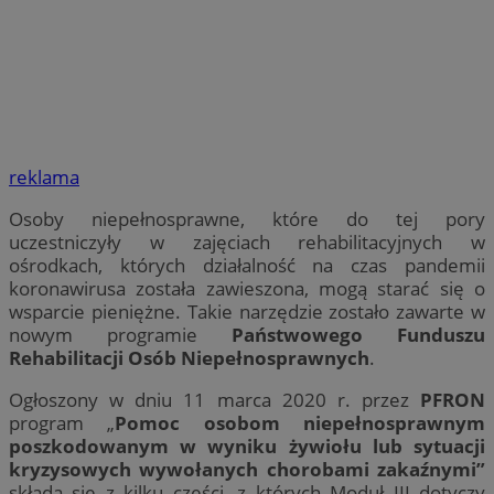
reklama
Osoby niepełnosprawne, które do tej pory
uczestniczyły w zajęciach rehabilitacyjnych w
ośrodkach, których działalność na czas pandemii
koronawirusa została zawieszona, mogą starać się o
wsparcie pieniężne. Takie narzędzie zostało zawarte w
nowym programie
Państwowego Funduszu
Rehabilitacji Osób Niepełnosprawnych
.
Ogłoszony w dniu 11 marca 2020 r. przez
PFRON
program „
Pomoc osobom niepełnosprawnym
poszkodowanym w wyniku żywiołu lub sytuacji
kryzysowych wywołanych chorobami zakaźnymi”
składa się z kilku części, z których Moduł III dotyczy