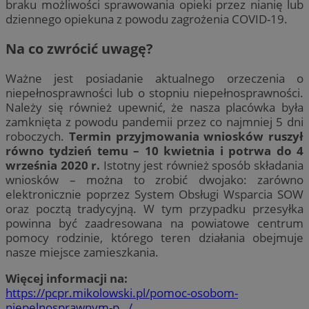
braku możliwości sprawowania opieki przez nianię lub
dziennego opiekuna z powodu zagrożenia COVID-19.
Na co zwrócić uwagę?
Ważne jest posiadanie aktualnego orzeczenia o
niepełnosprawności lub o stopniu niepełnosprawności.
Należy się również upewnić, że nasza placówka była
zamknięta z powodu pandemii przez co najmniej 5 dni
roboczych.
Termin przyjmowania wniosków ruszył
równo tydzień temu – 10 kwietnia i potrwa do 4
września 2020 r.
Istotny jest również sposób składania
wniosków – można to zrobić dwojako: zarówno
elektronicznie poprzez System Obsługi Wsparcia SOW
oraz pocztą tradycyjną. W tym przypadku przesyłka
powinna być zaadresowana na powiatowe centrum
pomocy rodzinie, którego teren działania obejmuje
nasze miejsce zamieszkania.
Więcej informacji na:
https://pcpr.mikolowski.pl/pomoc-osobom-
niepelnosprawnym-p…/