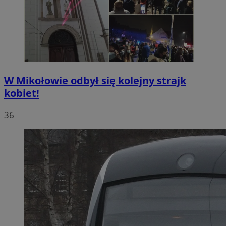
W Mikołowie odbył się kolejny strajk
kobiet!
36