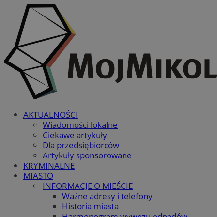
AKTUALNOŚCI
Wiadomości lokalne
Ciekawe artykuły
Dla przedsiębiorców
Artykuły sponsorowane
KRYMINALNE
MIASTO
INFORMACJE O MIEŚCIE
Ważne adresy i telefony
Historia miasta
Harmonogram wywozu odpadów