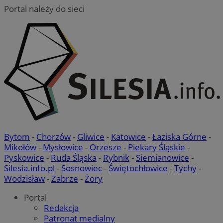
Portal należy do sieci
Bytom
-
Chorzów
-
Gliwice
-
Katowice
-
Łaziska Górne
-
Mikołów
-
Mysłowice
-
Orzesze
-
Piekary Śląskie
-
Pyskowice
-
Ruda Śląska
-
Rybnik
-
Siemianowice
-
Silesia.info.pl
-
Sosnowiec
-
Świętochłowice
-
Tychy
-
Wodzisław
-
Zabrze
-
Żory
Portal
Redakcja
Patronat medialny