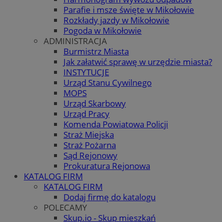
Parafie i msze święte w Mikołowie
Rozkłady jazdy w Mikołowie
Pogoda w Mikołowie
ADMINISTRACJA
Burmistrz Miasta
Jak załatwić sprawę w urzędzie miasta?
INSTYTUCJE
Urząd Stanu Cywilnego
MOPS
Urząd Skarbowy
Urząd Pracy
Komenda Powiatowa Policji
Straż Miejska
Straż Pożarna
Sąd Rejonowy
Prokuratura Rejonowa
KATALOG FIRM
KATALOG FIRM
Dodaj firmę do katalogu
POLECAMY
Skup.io - Skup mieszkań