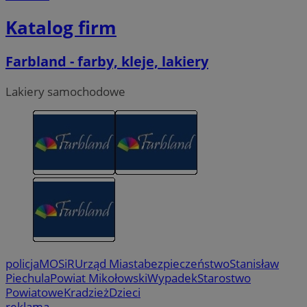
Katalog firm
Farbland - farby, kleje, lakiery
Lakiery samochodowe
policja
MOSiR
Urząd Miasta
bezpieczeństwo
Stanisław
Piechula
Powiat Mikołowski
Wypadek
Starostwo
Powiatowe
Kradzież
Dzieci
reklama