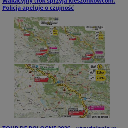
Wakacyjny tłok sprzyja kieszonkowcom.
Policja apeluje o czujność