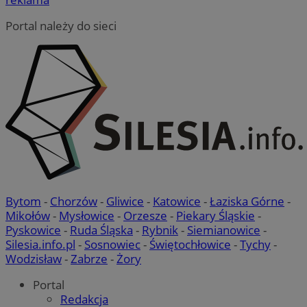
Portal należy do sieci
Bytom
-
Chorzów
-
Gliwice
-
Katowice
-
Łaziska Górne
-
Mikołów
-
Mysłowice
-
Orzesze
-
Piekary Śląskie
-
Pyskowice
-
Ruda Śląska
-
Rybnik
-
Siemianowice
-
Silesia.info.pl
-
Sosnowiec
-
Świętochłowice
-
Tychy
-
Wodzisław
-
Zabrze
-
Żory
Portal
Redakcja