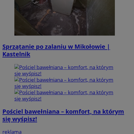
Sprzątanie po zalaniu w Mikołowie |
Kastelnik
Pościel bawełniana – komfort, na którym
się wyśpisz!
reklama