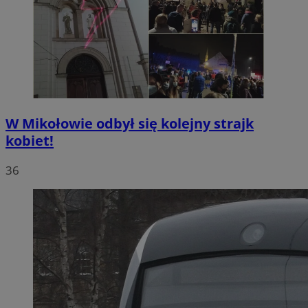
W Mikołowie odbył się kolejny strajk
kobiet!
36