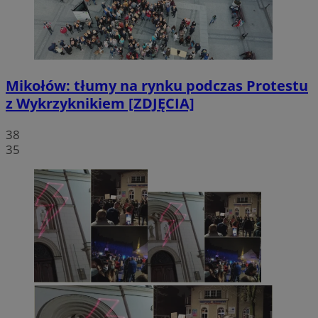
Mikołów: tłumy na rynku podczas Protestu
z Wykrzyknikiem [ZDJĘCIA]
38
35