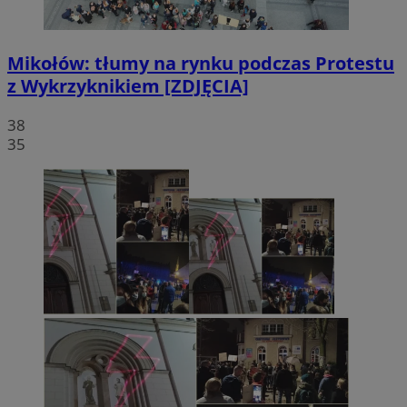
Mikołów: tłumy na rynku podczas Protestu
z Wykrzyknikiem [ZDJĘCIA]
38
35