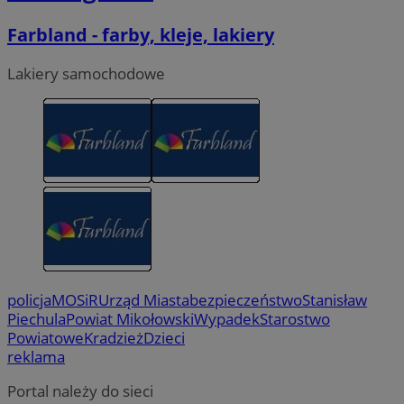
Farbland - farby, kleje, lakiery
Lakiery samochodowe
policja
MOSiR
Urząd Miasta
bezpieczeństwo
Stanisław
Piechula
Powiat Mikołowski
Wypadek
Starostwo
Powiatowe
Kradzież
Dzieci
reklama
Portal należy do sieci