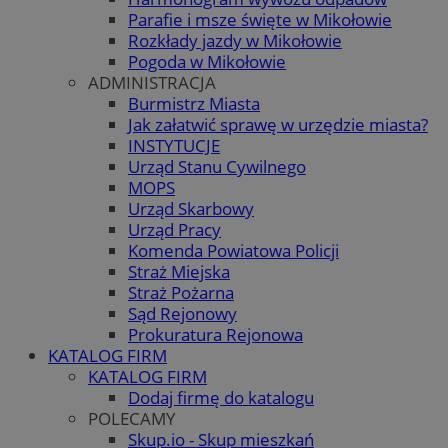
Parafie i msze święte w Mikołowie
Rozkłady jazdy w Mikołowie
Pogoda w Mikołowie
ADMINISTRACJA
Burmistrz Miasta
Jak załatwić sprawę w urzędzie miasta?
INSTYTUCJE
Urząd Stanu Cywilnego
MOPS
Urząd Skarbowy
Urząd Pracy
Komenda Powiatowa Policji
Straż Miejska
Straż Pożarna
Sąd Rejonowy
Prokuratura Rejonowa
KATALOG FIRM
KATALOG FIRM
Dodaj firmę do katalogu
POLECAMY
Skup.io - Skup mieszkań