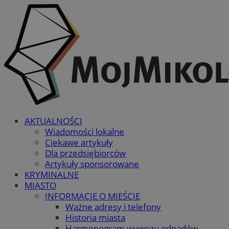
AKTUALNOŚCI
Wiadomości lokalne
Ciekawe artykuły
Dla przedsiębiorców
Artykuły sponsorowane
KRYMINALNE
MIASTO
INFORMACJE O MIEŚCIE
Ważne adresy i telefony
Historia miasta
Harmonogram wywozu odpadów