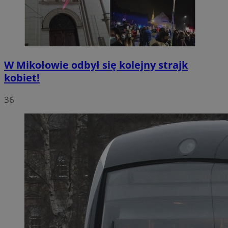
W Mikołowie odbył się kolejny strajk
kobiet!
36