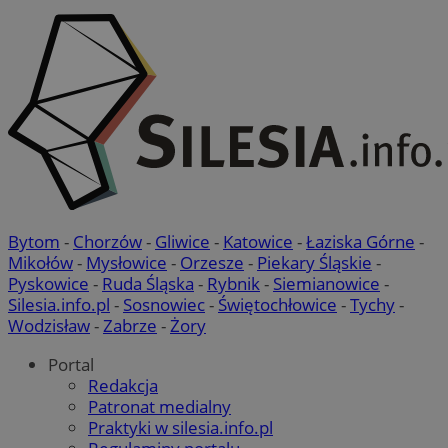
Bytom
-
Chorzów
-
Gliwice
-
Katowice
-
Łaziska Górne
-
Mikołów
-
Mysłowice
-
Orzesze
-
Piekary Śląskie
-
Pyskowice
-
Ruda Śląska
-
Rybnik
-
Siemianowice
-
Silesia.info.pl
-
Sosnowiec
-
Świętochłowice
-
Tychy
-
Wodzisław
-
Zabrze
-
Żory
Portal
Redakcja
Patronat medialny
Praktyki w silesia.info.pl