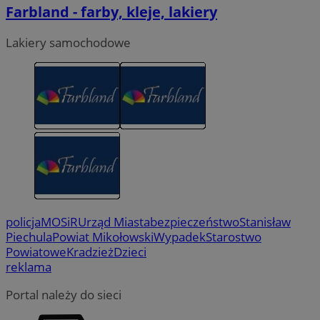
Farbland - farby, kleje, lakiery
Lakiery samochodowe
policja
MOSiR
Urząd Miasta
bezpieczeństwo
Stanisław
Piechula
Powiat Mikołowski
Wypadek
Starostwo
Powiatowe
Kradzież
Dzieci
reklama
Portal należy do sieci