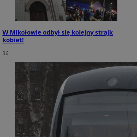
W Mikołowie odbył się kolejny strajk
kobiet!
36