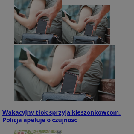
Wakacyjny tłok sprzyja kieszonkowcom.
Policja apeluje o czujność