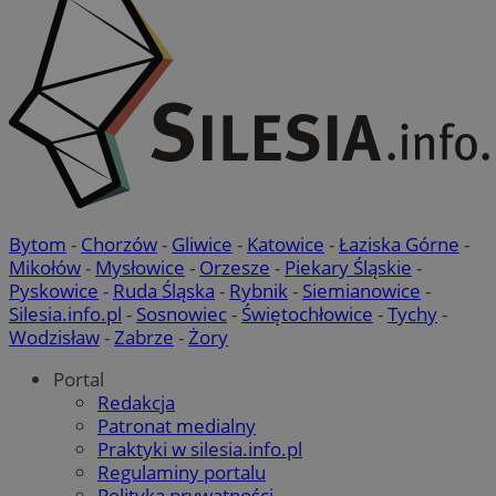
Bytom
-
Chorzów
-
Gliwice
-
Katowice
-
Łaziska Górne
-
Mikołów
-
Mysłowice
-
Orzesze
-
Piekary Śląskie
-
Pyskowice
-
Ruda Śląska
-
Rybnik
-
Siemianowice
-
Silesia.info.pl
-
Sosnowiec
-
Świętochłowice
-
Tychy
-
Wodzisław
-
Zabrze
-
Żory
Portal
Redakcja
Patronat medialny
Praktyki w silesia.info.pl
Regulaminy portalu
Polityka prywatności