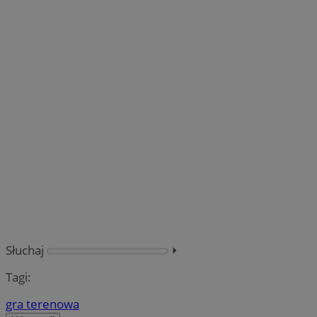
Słuchaj
⏵︎
Tagi:
gra terenowa