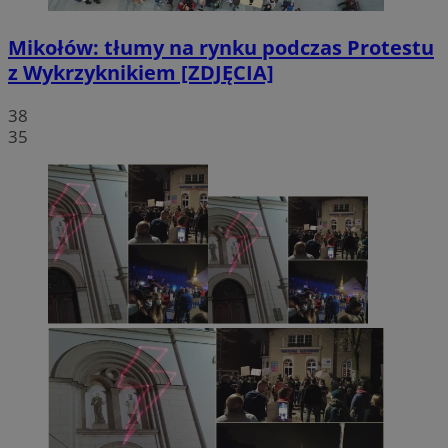
Mikołów: tłumy na rynku podczas Protestu
z Wykrzyknikiem [ZDJĘCIA]
38
35