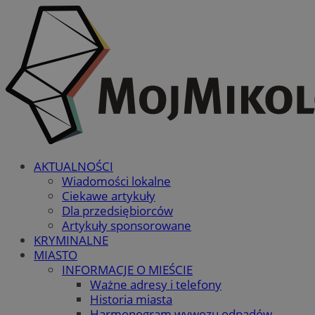
AKTUALNOŚCI
Wiadomości lokalne
Ciekawe artykuły
Dla przedsiębiorców
Artykuły sponsorowane
KRYMINALNE
MIASTO
INFORMACJE O MIEŚCIE
Ważne adresy i telefony
Historia miasta
Harmonogram wywozu odpadów