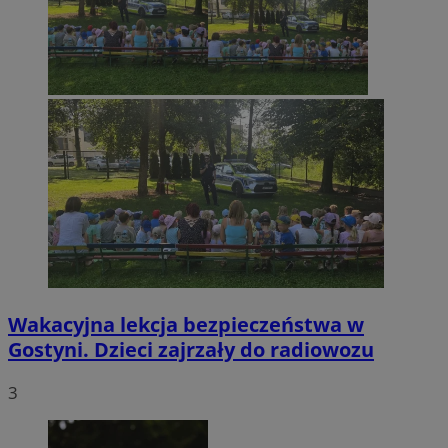
Wakacyjna lekcja bezpieczeństwa w
Gostyni. Dzieci zajrzały do radiowozu
3