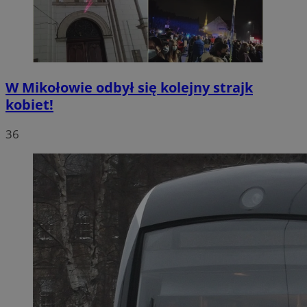
W Mikołowie odbył się kolejny strajk
kobiet!
36