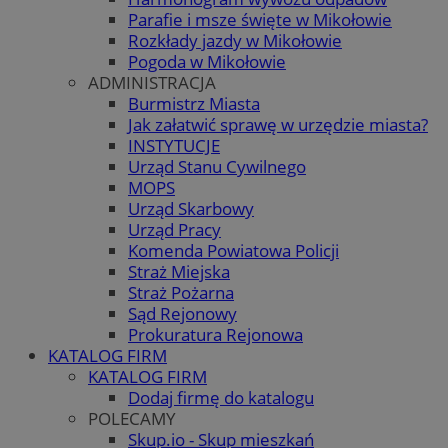
Parafie i msze święte w Mikołowie
Rozkłady jazdy w Mikołowie
Pogoda w Mikołowie
ADMINISTRACJA
Burmistrz Miasta
Jak załatwić sprawę w urzędzie miasta?
INSTYTUCJE
Urząd Stanu Cywilnego
MOPS
Urząd Skarbowy
Urząd Pracy
Komenda Powiatowa Policji
Straż Miejska
Straż Pożarna
Sąd Rejonowy
Prokuratura Rejonowa
KATALOG FIRM
KATALOG FIRM
Dodaj firmę do katalogu
POLECAMY
Skup.io - Skup mieszkań