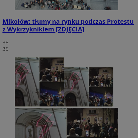
Mikołów: tłumy na rynku podczas Protestu
z Wykrzyknikiem [ZDJĘCIA]
38
35