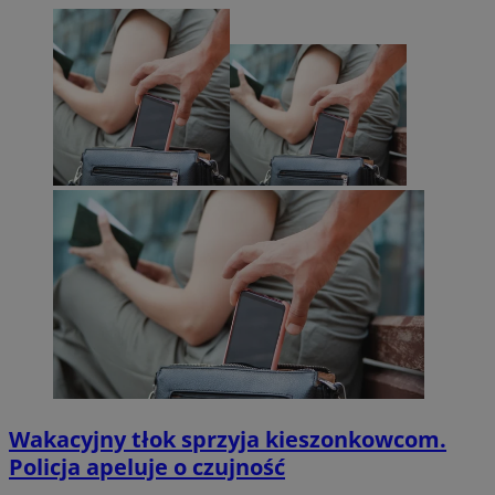
Wakacyjny tłok sprzyja kieszonkowcom.
Policja apeluje o czujność