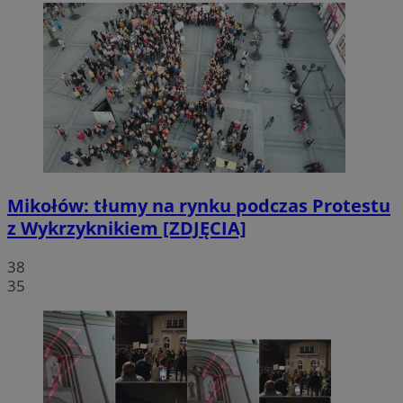
Mikołów: tłumy na rynku podczas Protestu
z Wykrzyknikiem [ZDJĘCIA]
38
35