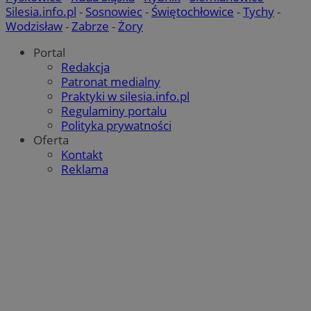
Silesia.info.pl
-
Sosnowiec
-
Świętochłowice
-
Tychy
-
Wodzisław
-
Zabrze
-
Żory
Portal
Redakcja
Patronat medialny
Praktyki w silesia.info.pl
Regulaminy portalu
Polityka prywatności
Oferta
Kontakt
Reklama