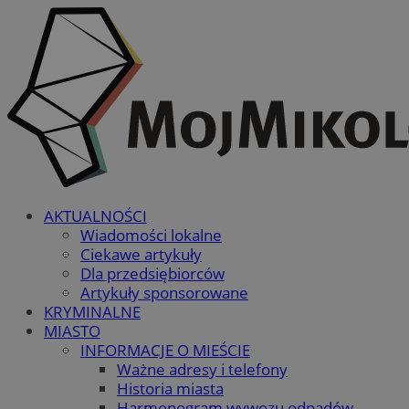
AKTUALNOŚCI
Wiadomości lokalne
Ciekawe artykuły
Dla przedsiębiorców
Artykuły sponsorowane
KRYMINALNE
MIASTO
INFORMACJE O MIEŚCIE
Ważne adresy i telefony
Historia miasta
Harmonogram wywozu odpadów