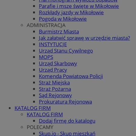
Parafie i msze święte w Mikołowie
Rozkłady jazdy w Mikołowie
Pogoda w Mikołowie
ADMINISTRACJA
Burmistrz Miasta
Jak załatwić sprawę w urzędzie miasta?
INSTYTUCJE
Urząd Stanu Cywilnego
MOPS
Urząd Skarbowy
Urząd Pracy
Komenda Powiatowa Policji
Straż Miejska
Straż Pożarna
Sąd Rejonowy
Prokuratura Rejonowa
KATALOG FIRM
KATALOG FIRM
Dodaj firmę do katalogu
POLECAMY
Skup.io - Skup mieszkań