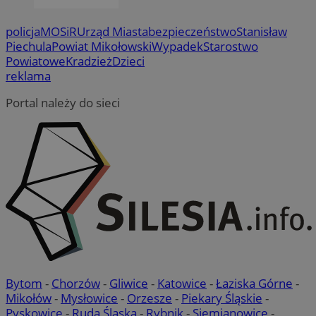
policja
MOSiR
Urząd Miasta
bezpieczeństwo
Stanisław
Piechula
Powiat Mikołowski
Wypadek
Starostwo
Powiatowe
Kradzież
Dzieci
reklama
Portal należy do sieci
Bytom
-
Chorzów
-
Gliwice
-
Katowice
-
Łaziska Górne
-
Mikołów
-
Mysłowice
-
Orzesze
-
Piekary Śląskie
-
Pyskowice
-
Ruda Śląska
-
Rybnik
-
Siemianowice
-