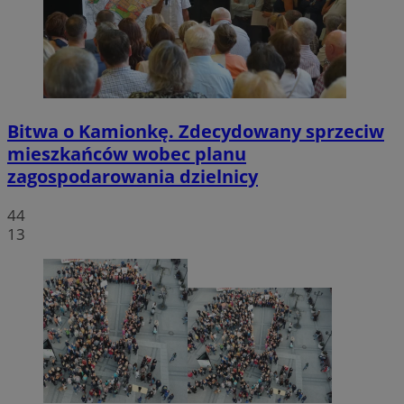
Bitwa o Kamionkę. Zdecydowany sprzeciw
mieszkańców wobec planu
zagospodarowania dzielnicy
44
13