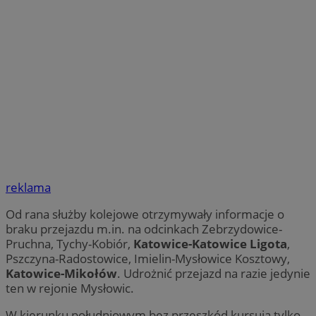
reklama
Od rana służby kolejowe otrzymywały informacje o
braku przejazdu m.in. na odcinkach Zebrzydowice-
Pruchna, Tychy-Kobiór,
Katowice-Katowice Ligota
,
Pszczyna-Radostowice, Imielin-Mysłowice Kosztowy,
Katowice-Mikołów
. Udrożnić przejazd na razie jedynie
ten w rejonie Mysłowic.
W kierunku południowym bez przeszkód kursują tylko