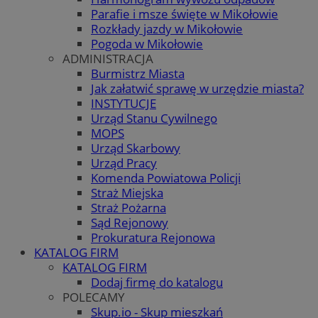
Parafie i msze święte w Mikołowie
Rozkłady jazdy w Mikołowie
Pogoda w Mikołowie
ADMINISTRACJA
Burmistrz Miasta
Jak załatwić sprawę w urzędzie miasta?
INSTYTUCJE
Urząd Stanu Cywilnego
MOPS
Urząd Skarbowy
Urząd Pracy
Komenda Powiatowa Policji
Straż Miejska
Straż Pożarna
Sąd Rejonowy
Prokuratura Rejonowa
KATALOG FIRM
KATALOG FIRM
Dodaj firmę do katalogu
POLECAMY
Skup.io - Skup mieszkań