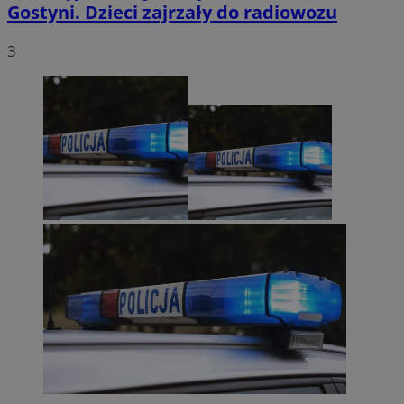
Gostyni. Dzieci zajrzały do radiowozu
3