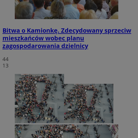
Bitwa o Kamionkę. Zdecydowany sprzeciw
mieszkańców wobec planu
zagospodarowania dzielnicy
44
13