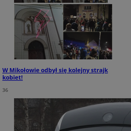
W Mikołowie odbył się kolejny strajk
kobiet!
36