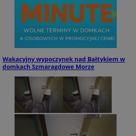
Wakacyjny wypoczynek nad Bałtykiem w
domkach Szmaragdowe Morze