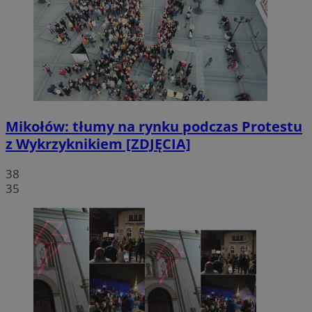
Mikołów: tłumy na rynku podczas Protestu
z Wykrzyknikiem [ZDJĘCIA]
38
35