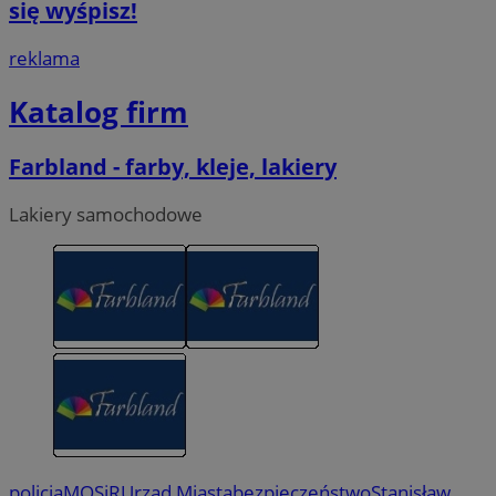
się wyśpisz!
reklama
Katalog firm
Farbland - farby, kleje, lakiery
Lakiery samochodowe
policja
MOSiR
Urząd Miasta
bezpieczeństwo
Stanisław