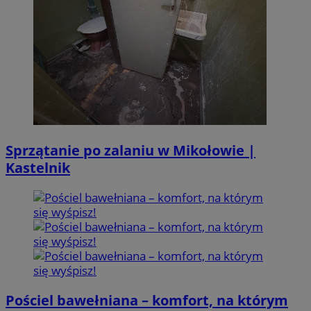
Sprzątanie po zalaniu w Mikołowie |
Kastelnik
Pościel bawełniana – komfort, na którym